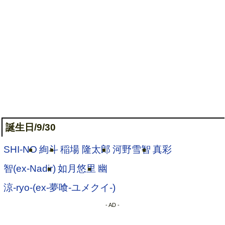
誕生日/9/30
SHI-NO
絢斗
稲場 隆太郎
河野雪智
真彩
智(ex-Nadir)
如月悠里
幽
涼-ryo-(ex-夢喰-ユメクイ-)
- AD -