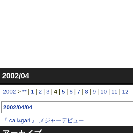
2002/04
2002
>
**
|
1
|
2
|
3
|
4
|
5
|
6
|
7
|
8
|
9
|
10
|
11
|
12
2002/04/04
『 cali≠gari 』 メジャーデビュー