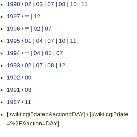
1998
/
02
|
03
|
07
|
08
|
10
|
11
1997
/
**
|
12
1996
/
**
|
02
|
07
1995
/
01
|
04
|
07
|
10
|
11
1994
/
**
|
04
|
05
|
07
1993
/
02
|
07
|
08
|
12
1992
/
09
1991
/
03
1987
/
11
[|/wiki.cgi?date=&action=DAY] / [|/wiki.cgi?date
=%2F&action=DAY]