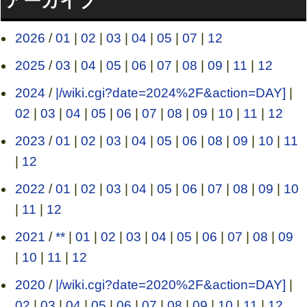
アーカイブ
2026
/
01
|
02
|
03
|
04
|
05
|
07
|
12
2025
/
03
|
04
|
05
|
06
|
07
|
08
|
09
|
11
|
12
2024
/
|/wiki.cgi?date=2024%2F&action=DAY]
|
02
|
03
|
04
|
05
|
06
|
07
|
08
|
09
|
10
|
11
|
12
2023
/
01
|
02
|
03
|
04
|
05
|
06
|
08
|
09
|
10
|
11
|
12
2022
/
01
|
02
|
03
|
04
|
05
|
06
|
07
|
08
|
09
|
10
|
11
|
12
2021
/
**
|
01
|
02
|
03
|
04
|
05
|
06
|
07
|
08
|
09
|
10
|
11
|
12
2020
/
|/wiki.cgi?date=2020%2F&action=DAY]
|
02
|
03
|
04
|
05
|
06
|
07
|
08
|
09
|
10
|
11
|
12