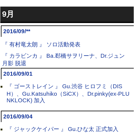
9月
2016/09/**
『 有村竜太朗 』 ソロ活動発表
『 カラビンカ 』 Ba.郄橋サヲリーナ、Dr.ジュン
月影 脱退
2016/09/01
『 ゴーストレイン 』 Gu.渋谷 ヒロフミ（DIS
H）、Gu.Katsuhiko（SiCX）、Dr.pinky(ex-PLU
NKLOCK) 加入
2016/09/04
『 ジャックケイパー 』 Gu.ひな太 正式加入