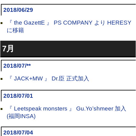
2018/06/29
『 the GazettE 』 PS COMPANY より HERESY
に移籍
7月
2018/07/**
『 JACK+MW 』 Dr.臣 正式加入
2018/07/01
『 Leetspeak monsters 』 Gu.Yo’shmeer 加入
(福岡INSA)
2018/07/04