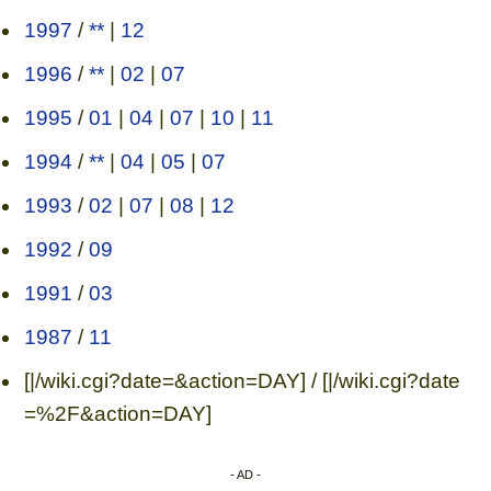
1997
/
**
|
12
1996
/
**
|
02
|
07
1995
/
01
|
04
|
07
|
10
|
11
1994
/
**
|
04
|
05
|
07
1993
/
02
|
07
|
08
|
12
1992
/
09
1991
/
03
1987
/
11
[|/wiki.cgi?date=&action=DAY] / [|/wiki.cgi?date
=%2F&action=DAY]
- AD -