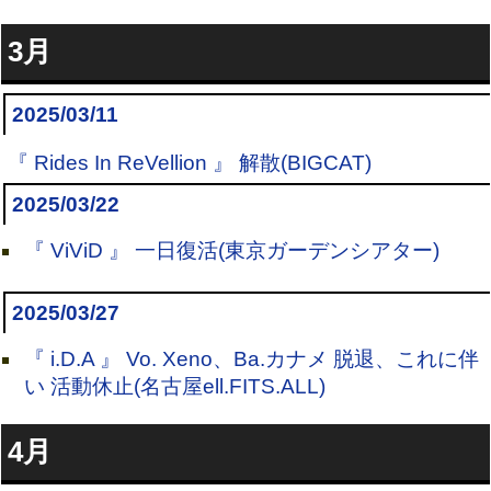
3月
2025/03/11
『 Rides In ReVellion 』 解散(BIGCAT)
2025/03/22
『 ViViD 』 一日復活(東京ガーデンシアター)
2025/03/27
『 i.D.A 』 Vo. Xeno、Ba.カナメ 脱退、これに伴
い 活動休止(名古屋ell.FITS.ALL)
4月