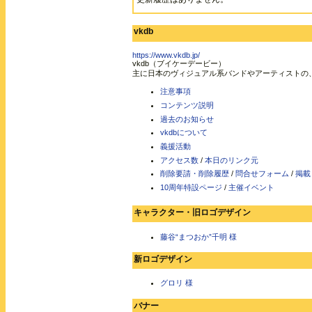
vkdb
https://www.vkdb.jp/
vkdb（ブイケーデービー）
主に日本のヴィジュアル系バンドやアーティストの
注意事項
コンテンツ説明
過去のお知らせ
vkdbについて
義援活動
アクセス数
/
本日のリンク元
削除要請・削除履歴
/
問合せフォーム
/
掲載
10周年特設ページ
/
主催イベント
キャラクター・旧ロゴデザイン
藤谷“まつおか”千明 様
新ロゴデザイン
グロリ 様
バナー