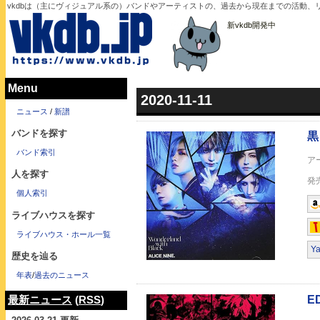
vkdbは（主にヴィジュアル系の）バンドやアーティストの、過去から現在までの活動、リ
新vkdb開発中
Menu
2020-11-11
黒とワンダーランド
ニュース
/
新譜
バンドを探す
バンド索引
人を探す
個人索引
ライブハウスを探す
EDEN
ライブハウス・ホール一覧
Y
歴史を辿る
年表
/
過去のニュース
最新ニュース
(
RSS
)