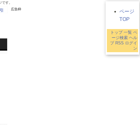
ジです。
広告枠
引
ページ
TOP
トップ
一覧
ペ
1
ージ検索
ヘル
プ
RSS
ログイ
ン