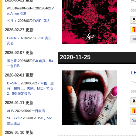
2026-03-21 更新
iMEL❁nis❁NonNo
2026/04/21
V
o. Amon 引退
ベリィ
2026/03/04
YAIRI 死去
LET IT OUT(デジタル
2026-02-23 更新
LUNA SEA
2026/02/17
Dr. 真矢
Y
死去
2026-02-07 更新
2020-11-25
蛾と蝶
2026/05/04
Vo.創真、Ba.
一色日和
2026-02-01 更新
LET IT OUT(通常盤)
D≒SIRE
2026/05/02
＜幸也、聖
詩、橘舞已、秀朗、MIE＞で 5/
2、5/3 限定復活
2026-01-11 更新
ALiBi
2026/05/01
一日復活
SCISSOR
2026/05/01
5/1、5/2
Y
限定復活
LET IT OUT(初回限
2026-01-10 更新