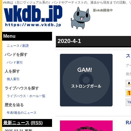
vkdbは（主にヴィジュアル系の）バンドやアーティストの、過去から現在までの活動、リ
新vkdb開発中
Menu
2020-4-1
ストロングガール
ニュース
/
新譜
バンドを探す
バンド索引
人を探す
個人索引
ライブハウスを探す
RAKUGAKI
ライブハウス・ホール一覧
Y
歴史を辿る
年表
/
過去のニュース
最新ニュース
(
RSS
)