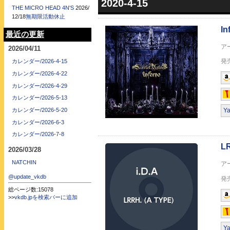
2020-4-15
LRRH. (A TYPE)
THE MICRO HEAD 4N'S
2026/
12/18
無期限活動休止
最近の更新
2026/04/11
カレンダー/2026-4-15
カレンダー/2026-4-22
カレンダー/2026-4-29
LRRH. (B TYPE)
カレンダー/2026-5-13
カレンダー/2026-5-20
Y
カレンダー/2026-6-3
カレンダー/2026-7-8
2026/03/28
NATCHIN
@update_vkdb
総ページ数:15078
>>
vkdb.jpを検索バーに追加
パンドラ
Y