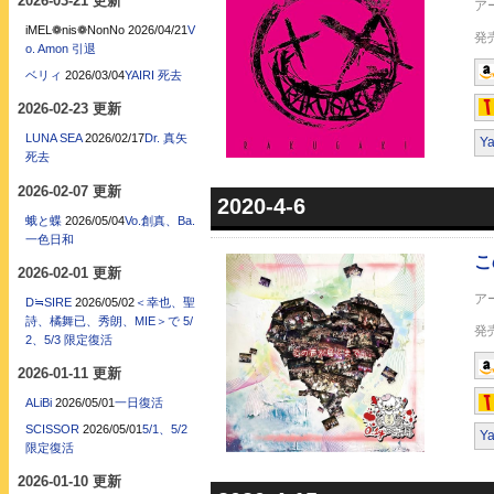
2026-03-21 更新
iMEL❁nis❁NonNo
2026/04/21
V
o. Amon 引退
ベリィ
2026/03/04
YAIRI 死去
この声が届くまで…
2026-02-23 更新
LUNA SEA
2026/02/17
Dr. 真矢
Y
死去
2026-02-07 更新
2020-4-6
蛾と蝶
2026/05/04
Vo.創真、Ba.
一色日和
2026-02-01 更新
D≒SIRE
2026/05/02
＜幸也、聖
Inferno
詩、橘舞已、秀朗、MIE＞で 5/
2、5/3 限定復活
2026-01-11 更新
ALiBi
2026/05/01
一日復活
SCISSOR
2026/05/01
5/1、5/2
Y
限定復活
2026-01-10 更新