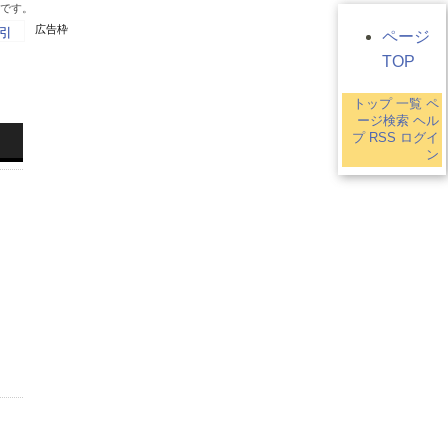
ジです。
広告枠
引
ページ
TOP
トップ
一覧
ペ
4
ージ検索
ヘル
プ
RSS
ログイ
ン