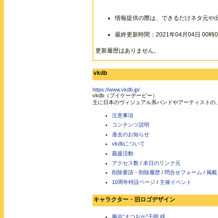
情報提供の際は、できるだけネタ元や
最終更新時間：2021年04月04日 00時0
更新履歴はありません。
vkdb
https://www.vkdb.jp/
vkdb（ブイケーデービー）
主に日本のヴィジュアル系バンドやアーティストの
注意事項
コンテンツ説明
過去のお知らせ
vkdbについて
義援活動
アクセス数
/
本日のリンク元
削除要請・削除履歴
/
問合せフォーム
/
掲載
10周年特設ページ
/
主催イベント
キャラクター・旧ロゴデザイン
藤谷“まつおか”千明 様