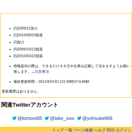
[
1
]2006/12加入
[
2
]2010/09/25脱退
[
3
]加入
[
4
]2006/10/13脱退
[
5
]2010/03/22脱退
情報提供の際は、できるだけネタ元や出典を記載して頂きますようお願い
致します。→
注意事項
最終更新時間：2021年03月11日 00時37分48秒
更新履歴はありません。
関連Twitterアカウント
@tomoro88
@take_sixx
@yohsuke666
トップ
一覧
ページ検索
ヘルプ
RSS
ログイン