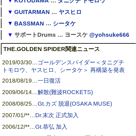
KOTODAMA
…
タニグチ トモロウ
GUITARMAN
…
ヤスヒロ
→ 祇音
→ 電脳ロボトミィ→電脳オヴラアト(谷口トモロ
BASSMAN
…
シータケ
[
1
]
→
ザ・ゴールデンスパイダー
ウ)→
【denno：oblaat】
(トモロウ)
→
THE.GOLDEN SPIDER
サポートDrums … ヨースケ
@yohsuke666
→ フォルクローレ
→
ザ・ゴールデンスパイダー
→
THE.GOLDEN
[
2
]
[
3
]
→
LIX.
→
電脳オヴラアト
→
【denno：oblaat】
(C-武)
SPIDER
→
ゴールデンスパイダー
(サポート)
THE.GOLDEN SPIDER関連ニュース
→
ゴールデンスパイダー
[
4
]
→
電脳オヴラアト
→
ザ・ゴールデンスパイダー
(シータケ)
2019/03/30
…
ゴールデンスパイダー＜タニグチ
→ ソロ
→ 5'sEnCloud
トモロウ、ヤスヒロ、シータケ＞ 再構築を発表
→
電脳オヴラアト
、
Jintendo-人転堂-
!
[
5
]
→
電脳オヴラアト
(C-武)
2018/08/19
…
一日復活
→
電脳オヴラアト
(シータケ)
2009/06/14
…
解散(難波ROCKETS)
2008/08/25
…
Gt.カズ 脱退(OSAKA MUSE)
2007/01/**
…
Dr.末次 正式加入
2006/12/**
…
Gt.恭弘 加入