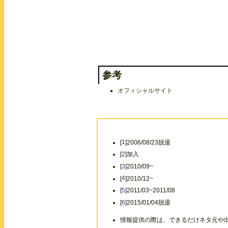
参考
オフィシャルサイト
[
1
]2006/08/23脱退
[
2
]加入
[
3
]2010/09~
[
4
]2010/12~
[
5
]2011/03~2011/08
[
6
]2015/01/04脱退
情報提供の際は、できるだけネタ元や