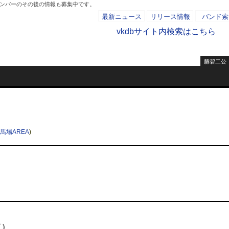
メンバーのその後の情報も募集中です。
最新ニュース
リリース情報
バンド索
vkdbサイト内検索はこちら
赫碧二公
- AD -
）
馬場AREA
)
イ）