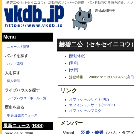
「赫碧二公(セキセイニコウ)」活動時のメンバーの経歴、バンド動向や音源を紹介。元
新vkdb開発中
Menu
赫碧二公（セキセイニコウ
ニュース
/
新譜
バンドを探す
[
活動休止
]
[
東京
]
バンド索引
[
サ行
]
人を探す
活動時期 … 2008/**/**~2009/04/26(
高田
個人索引
リンク
ライブハウスを探す
ライブハウス・ホール一覧
オフィシャルサイト(PC)
オフィシャルサイト(mobile)
歴史を辿る
オフィシャルブログ
年表
/
過去のニュース
メンバー
最新ニュース
(
RSS
)
Vocal …
羽夢・他愛
（ハム・タア