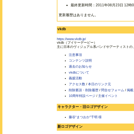
最終更新時間：2011年08月23日 12時0
更新履歴はありません。
vkdb
https://www.vkdb.jp/
vkdb（ブイケーデービー）
主に日本のヴィジュアル系バンドやアーティストの
注意事項
コンテンツ説明
過去のお知らせ
vkdbについて
義援活動
アクセス数
/
本日のリンク元
削除要請・削除履歴
/
問合せフォーム
/
掲載
10周年特設ページ
/
主催イベント
キャラクター・旧ロゴデザイン
藤谷“まつおか”千明 様
新ロゴデザイン