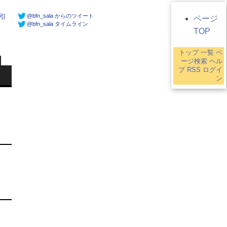
@bfn_sala からのツイート
引
ページ
@bfn_sala タイムライン
TOP
トップ
一覧
ペ
ージ検索
ヘル
プ
RSS
ログイ
ン