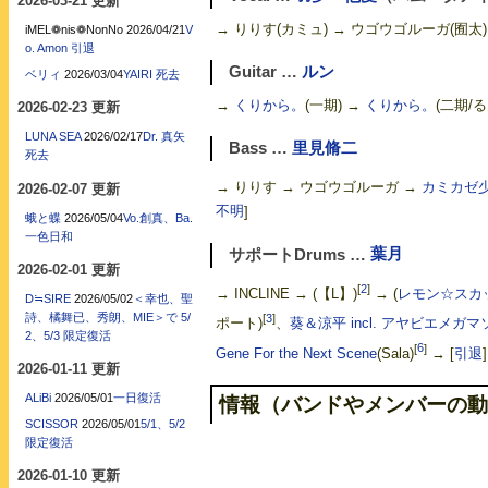
2026-03-21 更新
→ りりす(カミュ) → ウゴウゴルーガ(囿太)
iMEL❁nis❁NonNo
2026/04/21
V
o. Amon 引退
Guitar …
ルン
ベリィ
2026/03/04
YAIRI 死去
→
くりから。
(一期) →
くりから。
(二期/
2026-02-23 更新
LUNA SEA
2026/02/17
Dr. 真矢
Bass …
里見脩二
死去
→ りりす → ウゴウゴルーガ →
カミカゼ
2026-02-07 更新
不明
]
蛾と蝶
2026/05/04
Vo.創真、Ba.
一色日和
サポートDrums …
葉月
2026-02-01 更新
[
2
]
→ INCLINE → (【L】)
→ (
レモン☆スカ
D≒SIRE
2026/05/02
＜幸也、聖
詩、橘舞已、秀朗、MIE＞で 5/
[
3
]
ポート)
、
葵＆涼平 incl. アヤビエメガマ
2、5/3 限定復活
[
6
]
Gene For the Next Scene
(Sala)
→
[
引退
]
2026-01-11 更新
ALiBi
2026/05/01
一日復活
情報（バンドやメンバーの動
SCISSOR
2026/05/01
5/1、5/2
限定復活
2026-01-10 更新