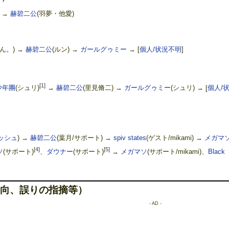
 →
赫碧二公
(羽夢・他愛)
るん。) →
赫碧二公
(ルン) →
ガールグゥミー
→
[
個人/状況不明
]
[
1
]
少年團
(シュリ)
→
赫碧二公
(里見脩二) →
ガールグゥミー
(シュリ) →
[
個人/
ッシュ
) →
赫碧二公
(葉月/サポート) →
spiv states
(ゲスト/mikami) →
メガマ
[
4
]
[
5
]
ソ
(サポート)
、
ダウナー
(サポート)
→
メガマソ
(サポート/mikami)、
Black
向、誤りの指摘等）
- AD -