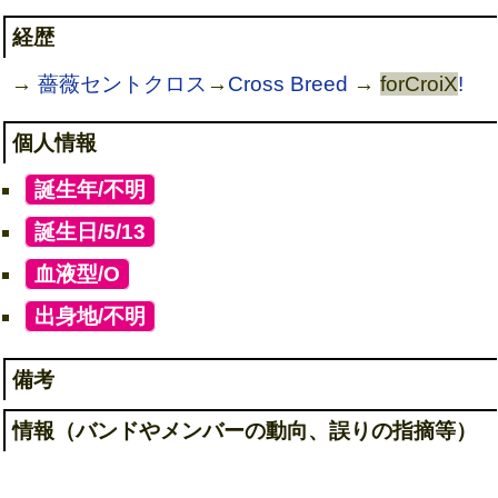
経歴
→
薔薇セントクロス
→
Cross Breed
→
forCroiX
!
個人情報
[
誕生年/不明
]
[
誕生日/5/13
]
[
血液型/O
]
[
出身地/不明
]
備考
情報（バンドやメンバーの動向、誤りの指摘等）