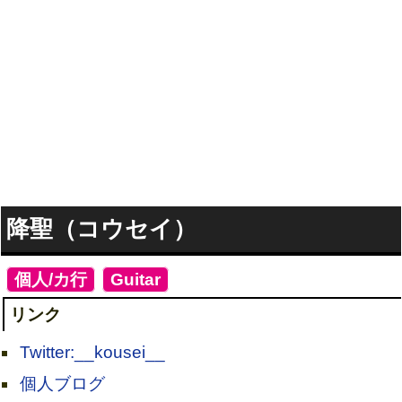
降聖（コウセイ）
[
個人/カ行
]
[
Guitar
]
リンク
Twitter:__kousei__
個人ブログ