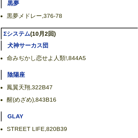
黒夢
黒夢メドレー,376-78
Σシステム
(10月2回)
犬神サーカス団
命みぢかし恋せよ人類!,844A5
陰陽座
鳳翼天翔,322B47
醒(めざめ),843B16
GLAY
STREET LIFE,820B39