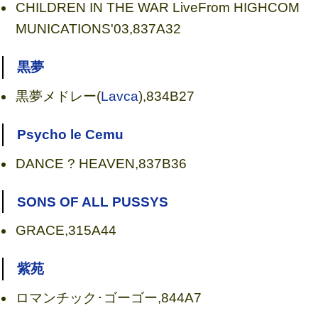
CHILDREN IN THE WAR LiveFrom HIGHCOM
MUNICATIONS'03,837A32
黒夢
黒夢メドレー(
Lavca
),834B27
Psycho le Cemu
DANCE ? HEAVEN,837B36
SONS OF ALL PUSSYS
GRACE,315A44
紫苑
ロマンチック･ゴーゴー,844A7