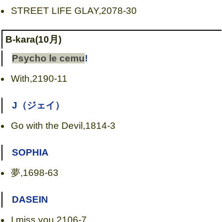
STREET LIFE GLAY,2078-30
B-kara(10月)
Psycho le cemu
!
With,2190-11
J（ジェイ）
Go with the Devil,1814-3
SOPHIA
夢,1698-63
DASEIN
I miss you,2106-7