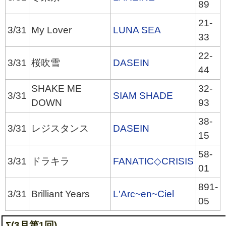
89
21-
3/31
My Lover
LUNA SEA
33
22-
3/31
桜吹雪
DASEIN
44
SHAKE ME
32-
3/31
SIAM SHADE
DOWN
93
38-
3/31
レジスタンス
DASEIN
15
58-
3/31
ドラキラ
FANATIC◇CRISIS
01
891-
3/31
Brilliant Years
L'Arc~en~Ciel
05
Σ(3月第1回)