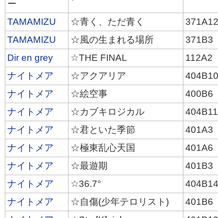
ー
TAMAMIZU
☆青く、ただ青く
371A1
TAMAMIZU
☆風の生まれる場所
371B3
Dir en grey
☆THE FINAL
112A2
ナイトメア
☆アクアリア
404B1
ナイトメア
☆絵空事
400B6
ナイトメア
☆カブキロジカル
404B1
ナイトメア
☆君といた季節
401A3
ナイトメア
☆極東乱心天国
401A6
ナイトメア
☆最遊期
401B3
ナイトメア
☆36.7°
404B1
ナイトメア
☆自傷(少年テロリスト)
401B6