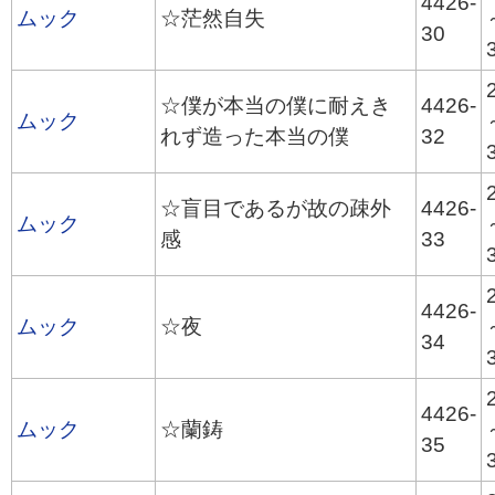
4426-
ムック
☆茫然自失
30
☆僕が本当の僕に耐えき
4426-
ムック
れず造った本当の僕
32
☆盲目であるが故の疎外
4426-
ムック
感
33
4426-
ムック
☆夜
34
4426-
ムック
☆蘭鋳
35