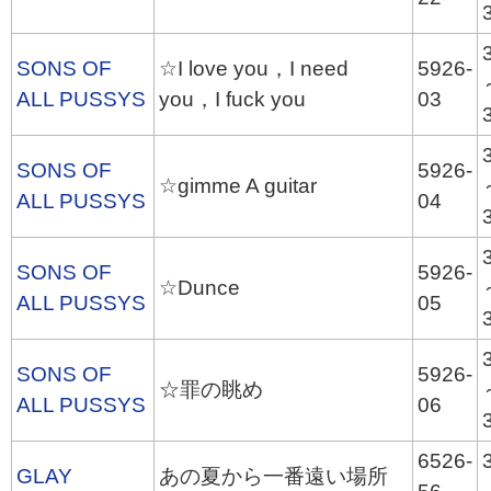
SONS OF
☆I love you，I need
5926-
ALL PUSSYS
you，I fuck you
03
SONS OF
5926-
☆gimme A guitar
ALL PUSSYS
04
SONS OF
5926-
☆Dunce
ALL PUSSYS
05
SONS OF
5926-
☆罪の眺め
ALL PUSSYS
06
6526-
GLAY
あの夏から一番遠い場所