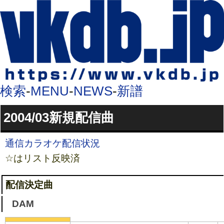
検索
-
MENU
-
NEWS
-
新譜
2004/03新規配信曲
通信カラオケ配信状況
☆はリスト反映済
配信決定曲
DAM