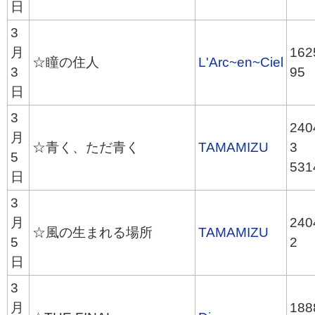
日
3
月
162
☆瞳の住人
L'Arc~en~Ciel
3
95
日
3
240
月
☆青く、ただ青く
TAMAMIZU
3
5
531
日
3
月
240
☆風の生まれる場所
TAMAMIZU
5
2
日
3
月
188