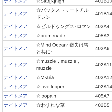
ナイトメア
☆Star[K]nigh
401B1
☆バックストリートチル
ナイトメア
401B1
ドレン
ナイトメア
☆ビルドゥングス･ロマン
402A4
ナイトメア
☆promenade
405A3
☆Mind Ocean~喪失は雪
ナイトメア
402A6
と共に~
☆muzzle，muzzle，
ナイトメア
402A1
muzzle
ナイトメア
☆M-aria
402A1
ナイトメア
☆love tripper
402A1
ナイトメア
☆loopain
405A7
ナイトメア
☆わすれな草
402B5