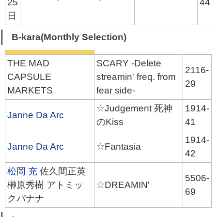
25
44
日
B-kara(Monthly Selection)
THE MAD
SCARY -Delete
2116-
CAPSULE
streamin' freq. from
29
MARKETS
fear side-
☆Judgement 死神
1914-
Janne Da Arc
のKiss
41
1914-
Janne Da Arc
☆Fantasia
42
松岡 充
佐久間正英
5506-
榊原秀樹 アトミッ
☆DREAMIN'
69
クバナナ