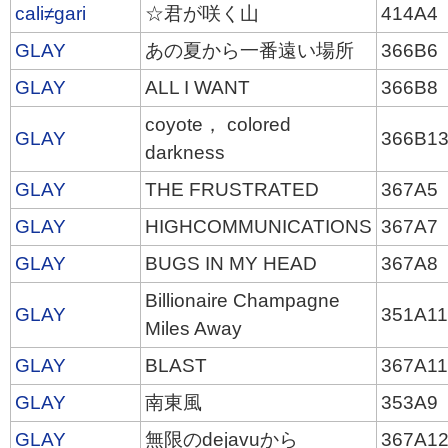
cali≠gari
☆君が咲く山
414A4
GLAY
あの夏から一番遠い場所
366B6
GLAY
ALL I WANT
366B8
coyote， colored
GLAY
366B1
darkness
GLAY
THE FRUSTRATED
367A5
GLAY
HIGHCOMMUNICATIONS
367A7
GLAY
BUGS IN MY HEAD
367A8
Billionaire Champagne
GLAY
351A1
Miles Away
GLAY
BLAST
367A1
GLAY
南東風
353A9
GLAY
無限のdejavuから
367A1