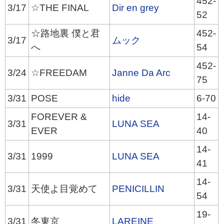
452-
3/17
☆THE FINAL
Dir en grey
52
☆路地裏 僕と君
452-
3/17
ムック
へ
54
452-
3/24
☆FREEDAM
Janne Da Arc
75
3/31
POSE
hide
6-70
FOREVER &
14-
3/31
LUNA SEA
EVER
40
14-
3/31
1999
LUNA SEA
41
14-
3/31
天使よ目覚めて
PENICILLIN
54
19-
3/31
冬東京
LAREINE