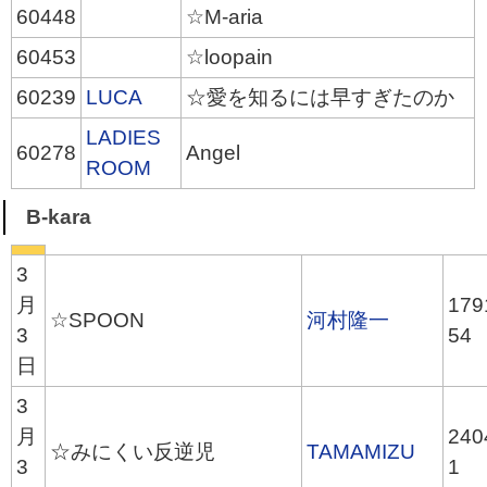
60448
☆M-aria
60453
☆loopain
60239
LUCA
☆愛を知るには早すぎたのか
LADIES
60278
Angel
ROOM
B-kara
3
月
179
☆SPOON
河村隆一
3
54
日
3
月
240
☆みにくい反逆児
TAMAMIZU
3
1