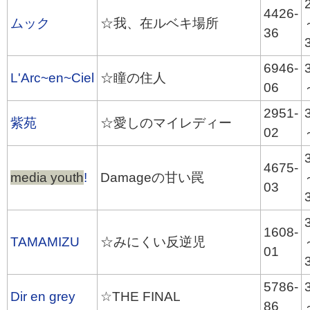
4426-
ムック
☆我、在ルベキ場所
36
6946-
L'Arc~en~Ciel
☆瞳の住人
06
2951-
紫苑
☆愛しのマイレディー
02
4675-
media youth
!
Damageの甘い罠
03
1608-
TAMAMIZU
☆みにくい反逆児
01
5786-
Dir en grey
☆THE FINAL
86