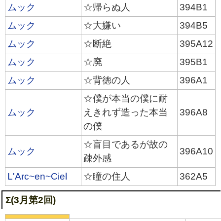
ムック
☆帰らぬ人
394B1
ムック
☆大嫌い
394B5
ムック
☆断絶
395A12
ムック
☆廃
395B1
ムック
☆背徳の人
396A1
☆僕が本当の僕に耐
ムック
えきれず造った本当
396A8
の僕
☆盲目であるが故の
ムック
396A10
疎外感
L'Arc~en~Ciel
☆瞳の住人
362A5
Σ(3月第2回)