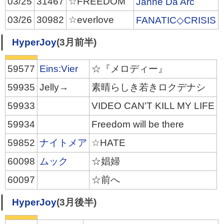
03/25
31467
☆FREEDOM
Janne Da Arc
03/26
30982
☆everlove
FANATIC◇CRISIS
HyperJoy
(3月前半)
59577
Eins:Vier
☆『メロディー』
59935
Jelly→
素晴らしき若きロクデナシ
59933
VIDEO CAN'T KILL MY LIFE
59934
Freedom will be there
59852
ナイトメア
☆HATE
60098
ムック
☆娼婦
60097
☆前へ
HyperJoy
(3月後半)