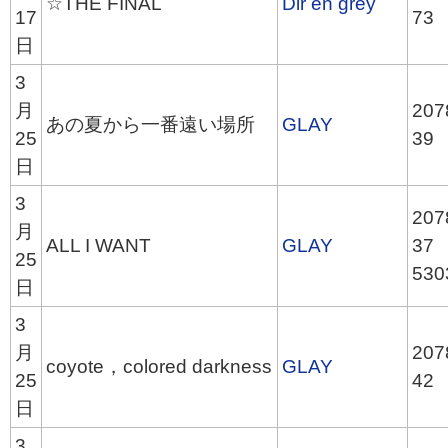
☆THE FINAL
Dir en grey
17
73
日
3
月
207
あの夏から一番遠い場所
GLAY
25
39
日
3
207
月
ALL I WANT
GLAY
37
25
530
日
3
月
207
coyote，colored darkness
GLAY
25
42
日
3