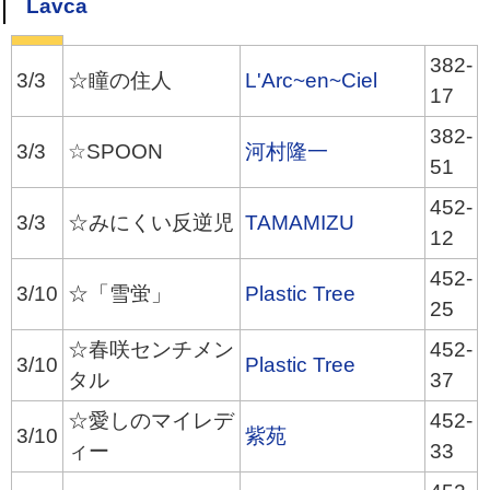
Lavca
382-
3/3
☆瞳の住人
L'Arc~en~Ciel
17
382-
3/3
☆SPOON
河村隆一
51
452-
3/3
☆みにくい反逆児
TAMAMIZU
12
452-
3/10
☆「雪蛍」
Plastic Tree
25
☆春咲センチメン
452-
3/10
Plastic Tree
タル
37
☆愛しのマイレデ
452-
3/10
紫苑
ィー
33