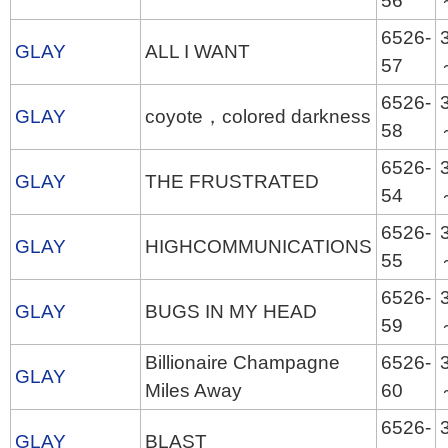
56
6526-
GLAY
ALL I WANT
57
6526-
GLAY
coyote，colored darkness
58
6526-
GLAY
THE FRUSTRATED
54
6526-
GLAY
HIGHCOMMUNICATIONS
55
6526-
GLAY
BUGS IN MY HEAD
59
Billionaire Champagne
6526-
GLAY
Miles Away
60
6526-
GLAY
BLAST