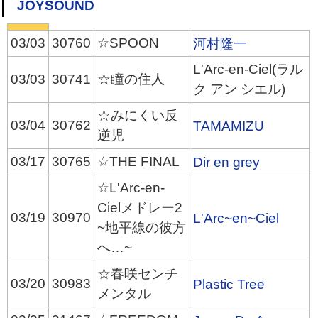
JOYSOUND
03/03
30760
☆SPOON
河村隆一
L'Arc-en-Ciel(ラル
03/03
30741
☆瞳の住人
ク アン シエル)
☆みにくい反
03/04
30762
TAMAMIZU
逆児
03/17
30765
☆THE FINAL
Dir en grey
☆L'Arc-en-
Cielメドレー2
03/19
30970
L'Arc~en~Ciel
~地平線の彼方
へ…~
☆春咲センチ
03/20
30983
Plastic Tree
メンタル