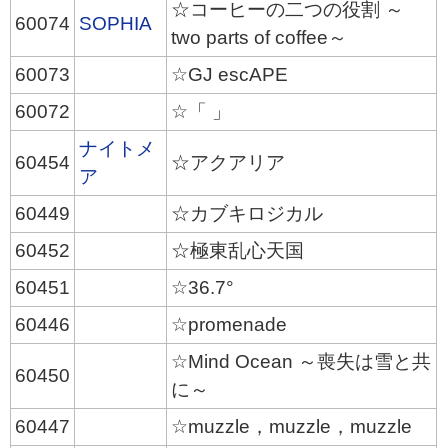
☆コーヒーの二つの役割 ～
60074
SOPHIA
two parts of coffee～
60073
☆GJ escAPE
60072
☆「 」
ナイトメ
60454
☆アクアリア
ア
60449
☆カブキロジカル
60452
☆極東乱心天国
60451
☆36.7°
60446
☆promenade
☆Mind Ocean ～喪失は雪と共
60450
に～
60447
☆muzzle，muzzle，muzzle