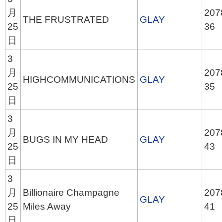
月
207
THE FRUSTRATED
GLAY
25
36
日
3
月
207
HIGHCOMMUNICATIONS
GLAY
25
35
日
3
月
207
BUGS IN MY HEAD
GLAY
25
43
日
3
月
Billionaire Champagne
207
GLAY
25
Miles Away
41
日