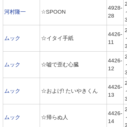
4928-
河村隆一
☆SPOON
28
4426-
ムック
☆イタイ手紙
11
4426-
ムック
☆嘘で歪む心臓
12
4426-
ムック
☆およげ! たいやきくん
13
4426-
ムック
☆帰らぬ人
14