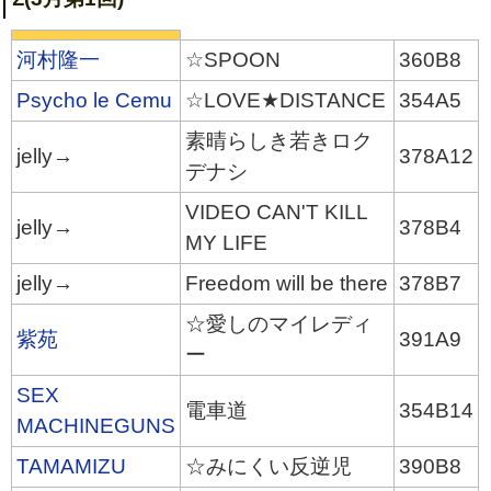
河村隆一
☆SPOON
360B8
Psycho le Cemu
☆LOVE★DISTANCE
354A5
素晴らしき若きロク
jelly→
378A12
デナシ
VIDEO CAN'T KILL
jelly→
378B4
MY LIFE
jelly→
Freedom will be there
378B7
☆愛しのマイレディ
紫苑
391A9
ー
SEX
電車道
354B14
MACHINEGUNS
TAMAMIZU
☆みにくい反逆児
390B8