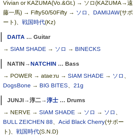
Vivian or KAZUMA(Vo.&Gt.) → ソロ(KAZUMA→遠
藤一馬) → Fifty50/50Fifty →
ソロ
、
DAMIJAW
(サポ
ート)、
戦国時代
(Kz)
DAITA
… Guitar
→
SIAM SHADE
→
ソロ
→
BINECKS
NATIN→
NATCHIN
… Bass
→ POWER → atae:ru →
SIAM SHADE
→
ソロ
、
DogsBone
→
BIG BITES
、
21g
JUNJI→淳二→
淳士
… Drums
→ NERVE →
SIAM SHADE
→
ソロ
→
ソロ
、
BULL ZEICHEN 88
、
Acid Black Cherry
(サポー
ト)、
戦国時代
(S.N.D)