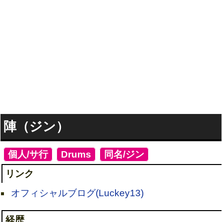
陣（ジン）
[
個人/サ行
]
[
Drums
]
[
同名/ジン
]
リンク
オフィシャルブログ(Luckey13)
経歴