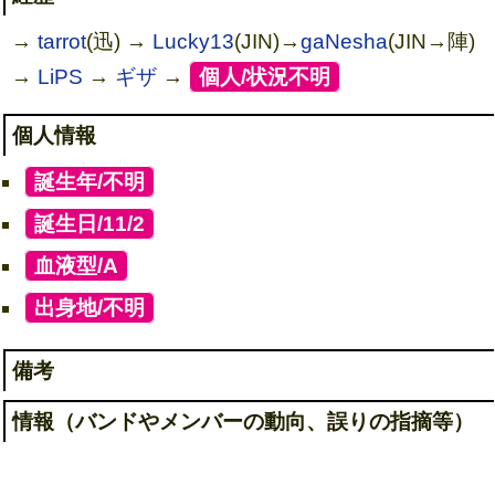
→
tarrot
(迅) →
Lucky13
(JIN)→
gaNesha
(JIN→陣)
→
LiPS
→
ギザ
→
[
個人/状況不明
]
個人情報
[
誕生年/不明
]
[
誕生日/11/2
]
[
血液型/A
]
[
出身地/不明
]
備考
情報（バンドやメンバーの動向、誤りの指摘等）