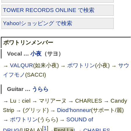
TOWER RECORDS ONLINE で検索
Yahoo!ショッピング で検索
ポワトリンメンバー
Vocal …
小夜
（サヨ）
→
VALQUR
(如来小夜) →
ポワトリン
(小夜) →
サウ
イフモノ
(SACCI)
Guitar …
うらら
→ Lu：ciel → マリアーヌ → CHARLES → Candy
Strip → (グリッド) →
Diod'honneur
(サポート/麗)
→
ポワトリン
(うらら) →
SOUND of
[
1
]
DRUG
(URALA)
→
EsoLLa
!
→
CHARLES