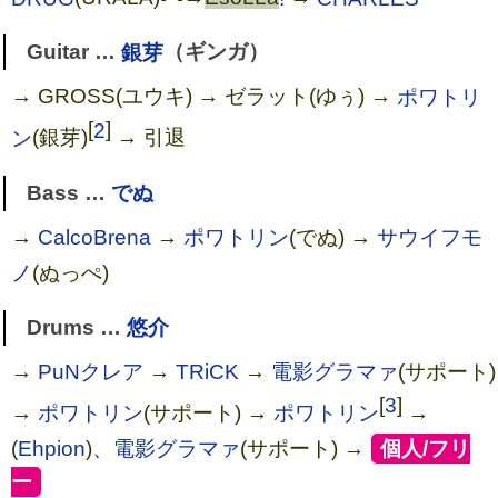
Guitar …
銀芽
（ギンガ）
→ GROSS(ユウキ) → ゼラット(ゆぅ) →
ポワトリ
[
2
]
ン
(銀芽)
→ 引退
Bass …
でぬ
→
CalcoBrena
→
ポワトリン
(でぬ) →
サウイフモ
ノ
(ぬっぺ)
Drums …
悠介
→
PuNクレア
→
TRiCK
→
電影グラマァ
(サポート)
[
3
]
→
ポワトリン
(サポート) →
ポワトリン
→
(
Ehpion
)、
電影グラマァ
(サポート) →
[
個人/フリ
ー
]