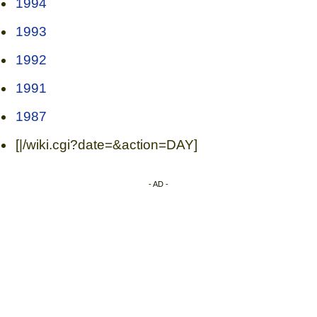
1994
1993
1992
1991
1987
[|/wiki.cgi?date=&action=DAY]
- AD -