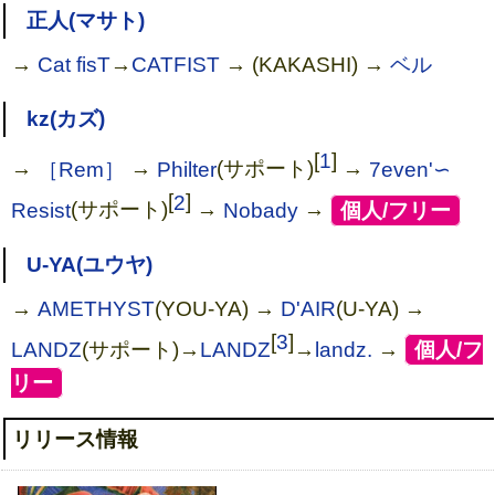
正人(マサト)
→
Cat fisT
→
CATFIST
→ (KAKASHI) →
ベル
kz(カズ)
[
1
]
→
［Rem］
→
Philter
(サポート)
→
7even'∽
[
2
]
Resist
(サポート)
→
Nobady
→
[
個人/フリー
]
夢みる森のパスポート
U-YA(ユウヤ)
→
AMETHYST
(YOU-YA) →
D'AIR
(U-YA) →
[
3
]
LANDZ
(サポート)→
LANDZ
→
landz.
→
[
個人/フ
リー
]
リリース情報