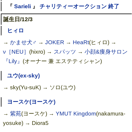
『
Sarieli
』
チャリティーオークション 終了
誕生日/12/3
ヒィロ
→
かませ犬♂
→
JOKER
→
HeaRt
(ヒィロ) →
ν［NEU］
(hixro) →
スパッツ
→
小顔&痩身サロン
『Lily』
(オーナー 兼 エステティシャン)
ユウ(ex-sky)
→ sky(Yu-suK) → ソロ(ユウ)
ヨースケ(ヨースケ)
→
紫苑
(ヨースケ) →
YMUT Kingdom
(nakamura-
yosuke) → Diora5