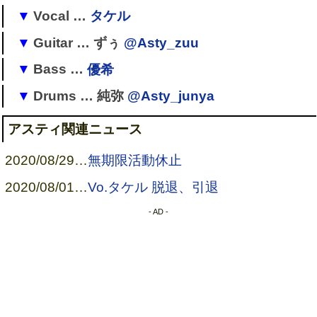
Vocal …
タケル
Guitar … ずぅ
@Asty_zuu
[
1
]
→
彩-イロドリ-
[
2
]
Bass …
優希
→
アスティ
→
アスティ
→
[
引退
]
Drums … 純弥
@Asty_junya
→
LOG-ログ-
→
アスティ
(優希)
→
アスティ
アスティ関連ニュース
→
ボカロP
(ぷく)
2020/08/29
…
無期限活動休止
2020/08/01
…
Vo.タケル 脱退、引退
- AD -