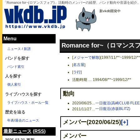
「Romance for~(ロマンスフォア)」活動時のメンバーの経歴、バンド動向や音源を
新vkdb開発中
Menu
Romance for~（ロマン
ニュース
/
新譜
[
メジャーで解散
]
(1997/11/**~1999/12/**
バンドを探す
[
名古屋
]
バンド索引
[
ラ行
]
人を探す
活動時期 … 1994/08/**~1999/12/**
個人索引
動向
ライブハウスを探す
ライブハウス・ホール一覧
2020/06/25
…
一日復活(高崎CLUB FLEE
2011/11/27
…
一日復活(赤坂BLITZ)
歴史を辿る
年表
/
過去のニュース
メンバー(2020/06/25)
[+]
最新ニュース
(
RSS
)
メンバー