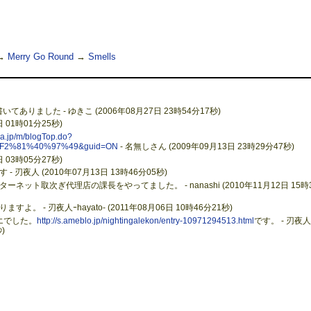
→
Merry Go Round
→
Smells
りました - ゆきこ (2006年08月27日 23時54分17秒)
日 01時01分25秒)
ba.jp/m/blogTop.do?
%F2%81%40%97%49&guid=ON
- 名無しさん (2009年09月13日 23時29分47秒)
日 03時05分27秒)
夜人 (2010年07月13日 13時46分05秒)
ト取次ぎ代理店の課長をやってました。 - nanashi (2010年11月12日 15時
 - 刃夜人ｰhayato- (2011年08月06日 10時46分21秒)
エでした。
http://s.ameblo.jp/nightingalekon/entry-10971294513.html
です。 - 刃夜人
)