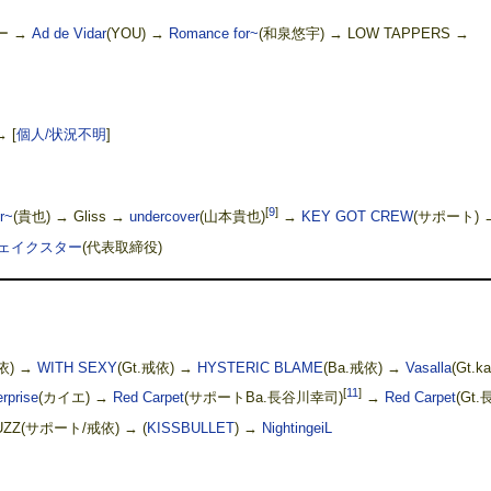
ー →
Ad de Vidar
(YOU) →
Romance for~
(和泉悠宇) → LOW TAPPERS →
 →
[
個人/状況不明
]
[
9
]
r~
(貴也) → Gliss →
undercover
(山本貴也)
→
KEY GOT CREW
(サポート) 
ェイクスター
(代表取締役)
依) →
WITH SEXY
(Gt.戒依) →
HYSTERIC BLAME
(Ba.戒依) →
Vasalla
(Gt.ka
[
11
]
rprise
(カイエ) →
Red Carpet
(サポートBa.長谷川幸司)
→
Red Carpet
(Gt.
FUZZ(サポート/戒依) → (
KISSBULLET
) →
NightingeiL