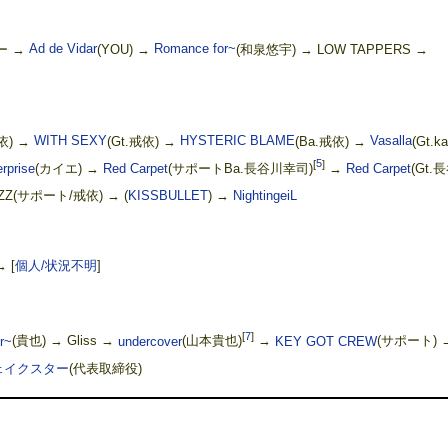
ー →
Ad de Vidar
(YOU) →
Romance for~
(和泉悠宇) → LOW TAPPERS →
依) →
WITH SEXY
(Gt.戒依) →
HYSTERIC BLAME
(Ba.戒依) →
Vasalla
(Gt.ka
[
5
]
rprise
(カイエ) →
Red Carpet
(サポートBa.長谷川幸司)
→
Red Carpet
(Gt.
UZZ(サポート/戒依) → (
KISSBULLET
) →
NightingeiL
 →
[
個人/状況不明
]
[
7
]
r~
(貴也) → Gliss →
undercover
(山本貴也)
→
KEY GOT CREW
(サポート) 
ェイクスター
(代表取締役)