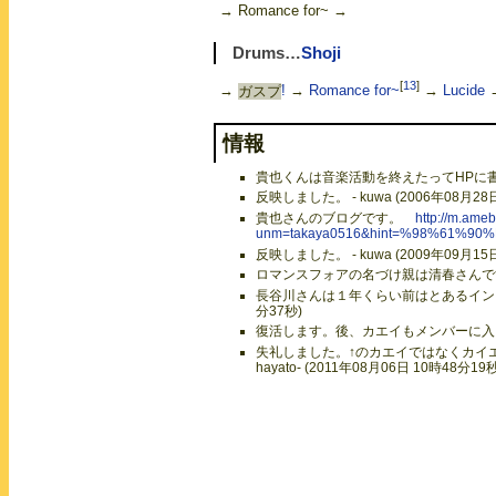
→ Romance for~ →
Drums…
Shoji
[
13
]
→
ガスプ
!
→
Romance for~
→
Lucide
情報
貴也くんは音楽活動を終えたってHPに書いてあ
反映しました。 - kuwa (2006年08月28
貴也さんのブログです。
http://m.ame
unm=takaya0516&hint=%98%61%90
反映しました。 - kuwa (2009年09月15
ロマンスフォアの名づけ親は清春さんです - 刃
長谷川さんは１年くらい前はとあるインターネッ
分37秒)
復活します。後、カエイもメンバーに入りますよ。
失礼しました。↑のカエイではなくカイ
hayato- (2011年08月06日 10時48分19秒