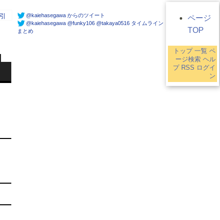
@kaiehasegawa からのツイート
引
ページ
@kaiehasegawa @funky106 @takaya0516 タイムライン
TOP
まとめ
トップ
一覧
ペ
ージ検索
ヘル
プ
RSS
ログイ
ン