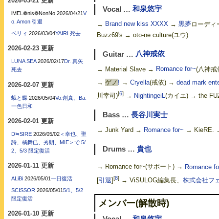
2026-03-21 更新
Vocal …
和泉悠宇
iMEL❁nis❁NonNo
2026/04/21
V
o. Amon 引退
→
Brand new kiss XXXX
→
黒夢
ローディ
ベリィ
2026/03/04
YAIRI 死去
Buzz69's → oto-ne culture(ユウ)
2026-02-23 更新
Guitar …
八神戒依
LUNA SEA
2026/02/17
Dr. 真矢
→ Material Slave →
Romance for~
(八神戒
死去
→
ゲノ
!
→
Cryella
(戒依) →
dead mark ente
2026-02-07 更新
[
6
]
川幸司)
→
NightingeiL
(カイエ) → the F
蛾と蝶
2026/05/04
Vo.創真、Ba.
一色日和
Bass …
長谷川実士
2026-02-01 更新
→ Junk Yard →
Romance for~
→ KieRE.
D≒SIRE
2026/05/02
＜幸也、聖
詩、橘舞已、秀朗、MIE＞で 5/
Drums …
貴也
2、5/3 限定復活
2026-01-11 更新
→ Romance for~(サポート) →
Romance fo
[
8
]
ALiBi
2026/05/01
一日復活
[
引退
]
→ ViSULOG編集長、
株式会社フ
SCISSOR
2026/05/01
5/1、5/2
限定復活
メンバー(解散時)
2026-01-10 更新