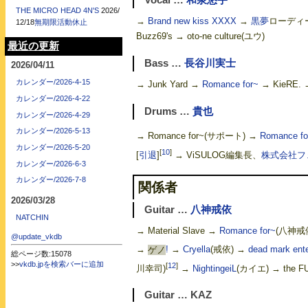
Vocal …
和泉悠宇
THE MICRO HEAD 4N'S
2026/
→
Brand new kiss XXXX
→
黒夢
ローディ
12/18
無期限活動休止
Buzz69's → oto-ne culture(ユウ)
最近の更新
Bass …
長谷川実士
2026/04/11
カレンダー/2026-4-15
→ Junk Yard →
Romance for~
→ KieRE.
カレンダー/2026-4-22
Drums …
貴也
カレンダー/2026-4-29
カレンダー/2026-5-13
→ Romance for~(サポート) →
Romance fo
カレンダー/2026-5-20
[
10
]
[
引退
]
→ ViSULOG編集長、
株式会社フ
カレンダー/2026-6-3
カレンダー/2026-7-8
関係者
2026/03/28
Guitar …
八神戒依
NATCHIN
→ Material Slave →
Romance for~
(八神戒
@update_vkdb
→
ゲノ
!
→
Cryella
(戒依) →
dead mark ente
総ページ数:15078
>>
vkdb.jpを検索バーに追加
[
12
]
川幸司)
→
NightingeiL
(カイエ) → the 
Guitar … KAZ