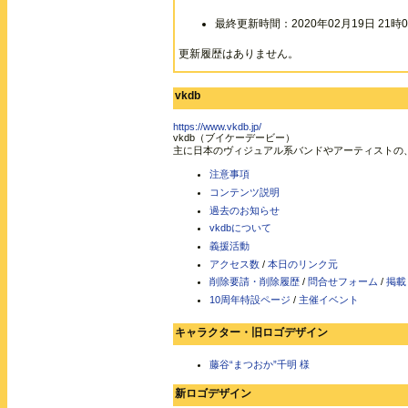
最終更新時間：2020年02月19日 21時0
更新履歴はありません。
vkdb
https://www.vkdb.jp/
vkdb（ブイケーデービー）
主に日本のヴィジュアル系バンドやアーティストの
注意事項
コンテンツ説明
過去のお知らせ
vkdbについて
義援活動
アクセス数
/
本日のリンク元
削除要請・削除履歴
/
問合せフォーム
/
掲載
10周年特設ページ
/
主催イベント
キャラクター・旧ロゴデザイン
藤谷“まつおか”千明 様
新ロゴデザイン