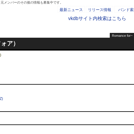
紹介。元メンバーのその後の情報も募集中です。
最新ニュース
リリース情報
バンド索
vkdbサイト内検索はこちら
Romance for~
- AD -
スフォア）
)
Z)