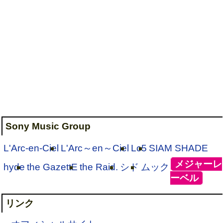
Sony Music Group
L'Arc-en-Ciel
L'Arc～en～Ciel
Lc5
SIAM SHADE
[
メジャーレ
hyde
the GazettE
the Raid.
シド
ムック
ーベル
]
リンク