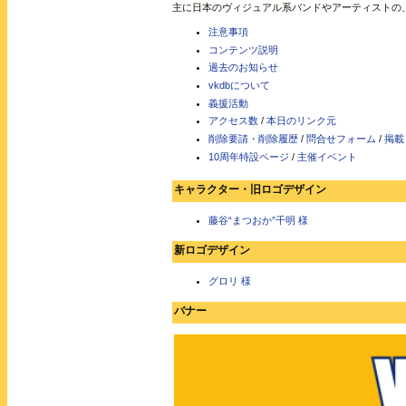
主に日本のヴィジュアル系バンドやアーティストの
注意事項
コンテンツ説明
過去のお知らせ
vkdbについて
義援活動
アクセス数
/
本日のリンク元
削除要請・削除履歴
/
問合せフォーム
/
掲載
10周年特設ページ
/
主催イベント
キャラクター・旧ロゴデザイン
藤谷“まつおか”千明 様
新ロゴデザイン
グロリ 様
バナー