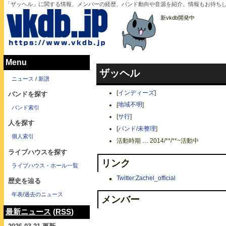
「ザッヘル」に関する情報、メンバーの経歴、バンド動向や音源を紹介。情報もお待ち
新vkdb開発中
Menu
ザッヘル
ニュース
/
新譜
[
インディーズ
]
バンドを探す
[
地域不明
]
バンド索引
[
サ行
]
人を探す
[
バンド/未整理
]
個人索引
活動時期 … 2014/**/**~活動中
ライブハウスを探す
リンク
ライブハウス・ホール一覧
Twitter:Zachel_official
歴史を辿る
年表
/
過去のニュース
メンバー
最新ニュース
(
RSS
)