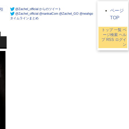
@Zachel_official からのツイート
引
ページ
@Zachel_official @nankaiCom @Zachel_GO @neahgo
TOP
タイムラインまとめ
トップ
一覧
ペ
ージ検索
ヘル
プ
RSS
ログイ
ン