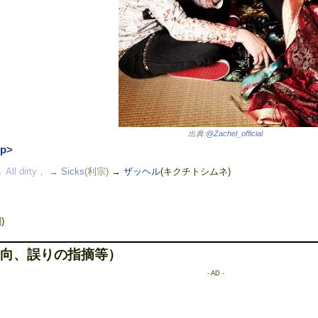
出典:
@Zachel_official
jp
>
→
All dirty，
→
Sicks
(利宗)
→
ザッヘル
(キクチトシムネ)
)
向、誤りの指摘等）
- AD -