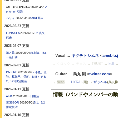
2026-03-21 更新
iMEL❁nis❁NonNo
2026/04/21
V
o. Amon 引退
ベリィ
2026/03/04
YAIRI 死去
2026-02-23 更新
LUNA SEA
2026/02/17
Dr. 真矢
死去
2026-02-07 更新
蛾と蝶
2026/05/04
Vo.創真、Ba.
Vocal …
キクチトシムネ
<
ameblo.
一色日和
→ クロック
→ チェス
→ TRUST
→
kelli
2026-02-01 更新
D≒SIRE
2026/05/02
＜幸也、聖
Guitar … 烏丸 剛 <
twitter.com
>
詩、橘舞已、秀朗、MIE＞で 5/
2、5/3 限定復活
→
Neah
!
→
HYRAL
(剛)
→
ザッヘル
(烏丸剛
2026-01-11 更新
情報（バンドやメンバーの動
ALiBi
2026/05/01
一日復活
SCISSOR
2026/05/01
5/1、5/2
限定復活
2026-01-10 更新