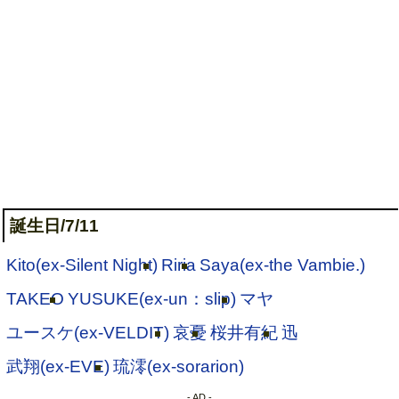
誕生日/7/11
Kito(ex-Silent Night)
Riria
Saya(ex-the Vambie.)
TAKEO
YUSUKE(ex-un：slip)
マヤ
ユースケ(ex-VELDIT)
哀憂
桜井有紀
迅
武翔(ex-EVE)
琉澪(ex-sorarion)
- AD -