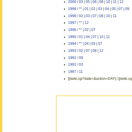
2000
/
03
|
05
|
06
|
08
|
10
|
11
|
12
1999
/
**
|
01
|
02
|
03
|
04
|
05
|
07
|
09
1998
/
02
|
03
|
07
|
08
|
10
|
11
1997
/
**
|
12
1996
/
**
|
02
|
07
1995
/
01
|
04
|
07
|
10
|
11
1994
/
**
|
04
|
05
|
07
1993
/
02
|
07
|
08
|
12
1992
/
09
1991
/
03
1987
/
11
[|/wiki.cgi?date=&action=DAY] / [|/wik