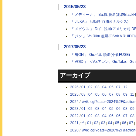
2015/05/23
『 メディーナ 』 Ba.戮 脱退(池袋BlackHo
『 JILKA 』 活動終了(浦和ナルシス)
『 メビウス 』 Dr.白 脱退(アメリカ村 DR
『 ジン 』 Vo.Riku 復帰(OSAKA RUIDO)
2017/05/23
『 鬼ON 』 Gu.ベル 脱退(小倉FUSE)
『 VΩID 』 ＜Vo.アレン、Gu.Take、Gu.
アーカイブ
2026
/
01
|
02
|
03
|
04
|
05
|
07
|
12
2025
/
03
|
04
|
05
|
06
|
07
|
08
|
09
|
11
2024
/
|/wiki.cgi?date=2024%2F&actio
2023
/
01
|
02
|
03
|
04
|
05
|
06
|
08
|
09
2022
/
01
|
02
|
03
|
04
|
05
|
06
|
07
|
08
2021
/
**
|
01
|
02
|
03
|
04
|
05
|
06
|
07
|
2020
/
|/wiki.cgi?date=2020%2F&actio