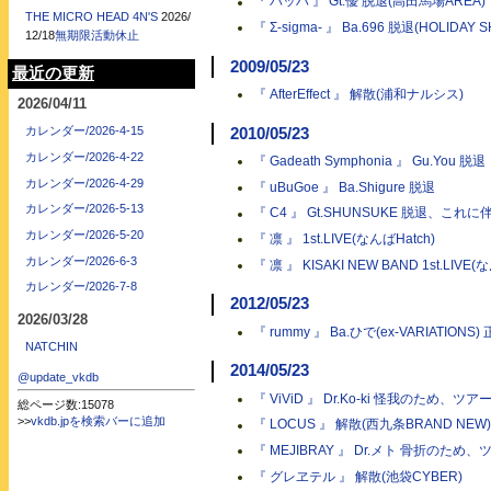
『 バッハ 』 Gt.優 脱退(高田馬場AREA)
THE MICRO HEAD 4N'S
2026/
『 Σ-sigma- 』 Ba.696 脱退(HOLIDAY S
12/18
無期限活動休止
2009/05/23
最近の更新
『 AfterEffect 』 解散(浦和ナルシス)
2026/04/11
カレンダー/2026-4-15
2010/05/23
カレンダー/2026-4-22
『 Gadeath Symphonia 』 Gu.You 脱退
カレンダー/2026-4-29
『 uBuGoe 』 Ba.Shigure 脱退
カレンダー/2026-5-13
『 C4 』 Gt.SHUNSUKE 脱退、これ
カレンダー/2026-5-20
『 凛 』 1st.LIVE(なんばHatch)
カレンダー/2026-6-3
『 凛 』 KISAKI NEW BAND 1st.LIVE(
カレンダー/2026-7-8
2012/05/23
2026/03/28
『 rummy 』 Ba.ひで(ex-VARIATIONS)
NATCHIN
2014/05/23
@update_vkdb
『 ViViD 』 Dr.Ko-ki 怪我のため、
総ページ数:15078
>>
vkdb.jpを検索バーに追加
『 LOCUS 』 解散(西九条BRAND NEW)
『 MEJIBRAY 』 Dr.メト 骨折のため
『 グレヱテル 』 解散(池袋CYBER)