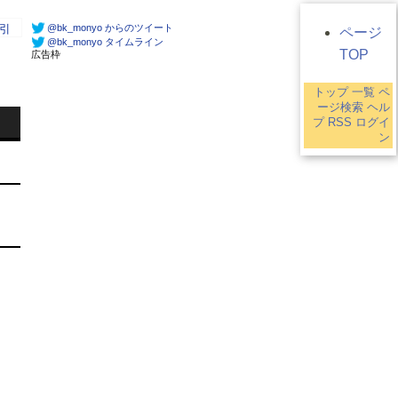
@bk_monyo からのツイート
引
ページ
@bk_monyo タイムライン
TOP
広告枠
トップ
一覧
ペ
3
ージ検索
ヘル
プ
RSS
ログイ
ン