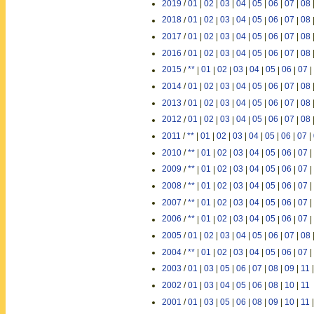
2019
/
01
|
02
|
03
|
04
|
05
|
06
|
07
|
08
2018
/
01
|
02
|
03
|
04
|
05
|
06
|
07
|
08
2017
/
01
|
02
|
03
|
04
|
05
|
06
|
07
|
08
2016
/
01
|
02
|
03
|
04
|
05
|
06
|
07
|
08
2015
/
**
|
01
|
02
|
03
|
04
|
05
|
06
|
07
|
2014
/
01
|
02
|
03
|
04
|
05
|
06
|
07
|
08
2013
/
01
|
02
|
03
|
04
|
05
|
06
|
07
|
08
2012
/
01
|
02
|
03
|
04
|
05
|
06
|
07
|
08
2011
/
**
|
01
|
02
|
03
|
04
|
05
|
06
|
07
|
2010
/
**
|
01
|
02
|
03
|
04
|
05
|
06
|
07
|
2009
/
**
|
01
|
02
|
03
|
04
|
05
|
06
|
07
|
2008
/
**
|
01
|
02
|
03
|
04
|
05
|
06
|
07
|
2007
/
**
|
01
|
02
|
03
|
04
|
05
|
06
|
07
|
2006
/
**
|
01
|
02
|
03
|
04
|
05
|
06
|
07
|
2005
/
01
|
02
|
03
|
04
|
05
|
06
|
07
|
08
2004
/
**
|
01
|
02
|
03
|
04
|
05
|
06
|
07
|
2003
/
01
|
03
|
05
|
06
|
07
|
08
|
09
|
11
2002
/
01
|
03
|
04
|
05
|
06
|
08
|
10
|
11
2001
/
01
|
03
|
05
|
06
|
08
|
09
|
10
|
11