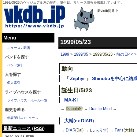
1999/05/23のヴィジュアル系の動向、誕生日、リリース情報を掲載しています。
新vkdb開発中
Menu
1999/05/23
ニュース
/
新譜
1999
>
1999/05
> 1999/05/23 -
前の日<<
バンドを探す
バンド索引
動向
人を探す
『
Zephyr
』
Shinobuを中心に結
個人索引
誕生日/5/23
ライブハウスを探す
MA-KI
ライブハウス・ホール一覧
→
DiaboloS
!
→
Drastic Mind
→ ...
歴史を辿る
年表
/
過去のニュース
大輔(ex.DIAR)
最新ニュース
(
RSS
)
→
DIAR
(Dai) → (
ふぁりす
) →
Faris
(大輔) →