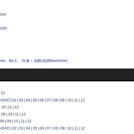
le)
OP)
miu、Ba.仁、Dr.奏＞ 始動(池袋BlackHole)
|
12
n=DAY]
|
02
|
03
|
04
|
05
|
06
|
07
|
08
|
09
|
10
|
11
|
12
|
10
|
11
|
12
|
09
|
10
|
11
|
12
08
|
09
|
10
|
11
|
12
n=DAY]
|
02
|
03
|
04
|
05
|
06
|
07
|
08
|
09
|
10
|
11
|
12