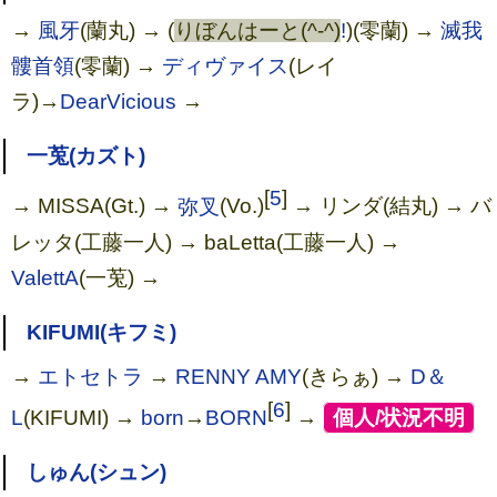
→
風牙
(蘭丸) → (
りぼんはーと(^-^)
!
)(零蘭) →
滅我
髏首領
(零蘭) →
ディヴァイス
(レイ
ラ)→
DearVicious
→
一莵(カズト)
[
5
]
→ MISSA(Gt.) →
弥叉
(Vo.)
→ リンダ(結丸) → バ
レッタ(工藤一人) → baLetta(工藤一人) →
ValettA
(一莵) →
KIFUMI(キフミ)
→
エトセトラ
→
RENNY AMY
(きらぁ) →
D＆
[
6
]
L
(KIFUMI) →
born
→
BORN
→
[
個人/状況不明
]
しゅん(シュン)