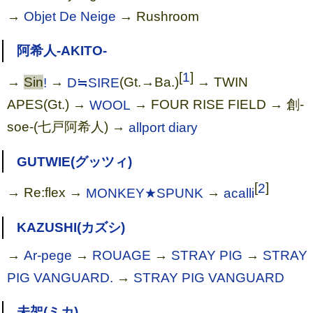
→
Objet De Neige
→ Rushroom
阿希人-AKITO-
[
1
]
→
Sin
!
→
D≒SIRE
(Gt.→Ba.)
→ TWIN
APES(Gt.) →
WOOL
→ FOUR RISE FIELD → 創-
soe-(七戸阿希人) →
allport diary
GUTWIE(グッツィ)
[
2
]
→ Re:flex →
MONKEY★SPUNK
→
acalli
KAZUSHI(カズシ)
→
Ar-pege
→
ROUAGE
→
STRAY PIG
→
STRAY
PIG VANGUARD.
→
STRAY PIG VANGUARD
未架(ミカ)