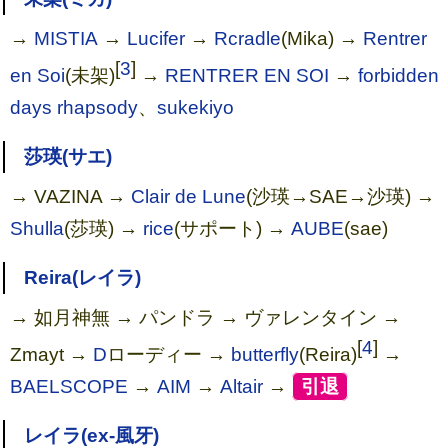
→
MISTIA
→
Lucifer
→
Rcradle
(Mika) →
Rentrer
[
3
]
en Soi
(未架)
→
RENTRER EN SOI
→
forbidden
days rhapsody
、
sukekiyo
莎瑛(サエ)
→ VAZINA →
Clair de Lune
(沙瑛→SAE→沙瑛) →
Shulla
(莎瑛) →
rice
(サポート) →
AUBE
(sae)
Reira(レイラ)
→ 如月神無 → パンドラ → ヴァレンタイン →
[
4
]
Zmayt →
D
ローディー →
butterfly
(Reira)
→
BAELSCOPE
→
AIM
→
Altair
→
[
引退
]
レイラ(ex-風牙)