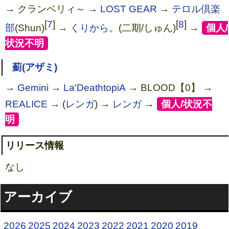
→ クランベリィ～ →
LOST GEAR
→
テロル倶楽
[
7
]
[
8
]
部
(Shun)
→
くりから。
(二期/しゅん)
→
[
個人/
状況不明
]
薊(アザミ)
→
Gemini
→
La'DeathtopiA
→ BLOOD【0】 →
REALICE
→ (
レンガ
) →
レンガ
→
[
個人/状況不
明
]
リリース情報
なし
アーカイブ
2026
2025
2024
2023
2022
2021
2020
2019