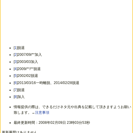
[
1
]脱退
[
2
]2007/09/**加入
[
3
]2003/03加入
[
4
]2009/**/**脱退
[
5
]2002/02脱退
[
6
]2013/03/16一時離脱、2014/02/28脱退
[
7
]脱退
[
8
]加入
情報提供の際は、できるだけネタ元や出典を記載して頂きますようお願い
致します。→
注意事項
最終更新時間：2008年02月09日 23時03分53秒
更新履歴はありません。