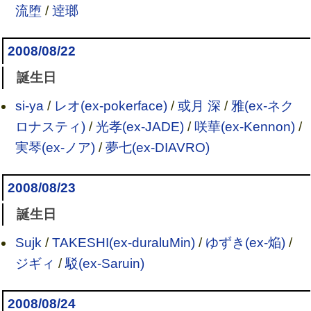
流堕
/
逹瑯
2008/08/22
誕生日
si-ya
/
レオ(ex-pokerface)
/
或月 深
/
雅(ex-ネク
ロナスティ)
/
光孝(ex-JADE)
/
咲華(ex-Kennon)
/
実琴(ex-ノア)
/
夢七(ex-DIAVRO)
2008/08/23
誕生日
Sujk
/
TAKESHI(ex-duraluMin)
/
ゆずき(ex-焔)
/
ジギィ
/
駁(ex-Saruin)
2008/08/24