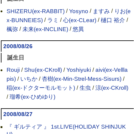
SHIZERU(ex-RABBIT)
/
Yosyno
/
ますみ
/
りお(e
x-BUNNEIES)
/
ラミ
/
心(ex-CLear)
/
樋口 裕介
/
楓弥
/
未来(ex-INCLINE)
/
悠異
2008/08/26
誕生日
Rouji
/
Shu(ex-CKroll)
/
Yoshiyuki
/
aivi(ex-Vellla
pis)
/
いちか
/
杏樹(ex-Min-Strel-Mess-Sisurs)
/
稲(ex-ドクターモルモット)
/
生虫
/
涼(ex-CKroll)
/
瑠希(ex-ひめゆり)
2008/08/27
『 ギルティア 』 1st.LIVE(HOLIDAY SHINJUK