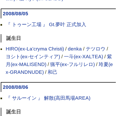
2008/08/05
『 トゥーン工場 』 Gt.夢叶 正式加入
誕生日
HIRO(ex-La'cryma Christi)
/
denka
/
テツロウ
/
ヨシト(ex-セインティア)
/
一斗(ex-XALTEA)
/
紫
月(ex-MALISEND)
/
猟平(ex-フルリレロ)
/
玲夏(e
x-GRANDNUDE)
/
和己
2008/08/06
『 サルーイン 』 解散(高田馬場AREA)
誕生日