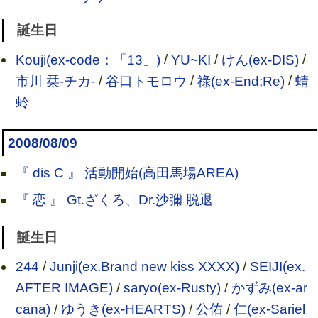
誕生日
Kouji(ex-code：「13」)
/
YU~KI
/
けん(ex-DIS)
/
市川 栞-チカ-
/
谷口トモロウ
/
祿(ex-End;Re)
/
蜻
蛉
2008/08/09
『 dis C 』 活動開始(高田馬場AREA)
『 恋 』 Gt.ざくろ、Dr.沙彌 脱退
誕生日
244
/
Junji(ex.Brand new kiss XXXX)
/
SEIJI(ex.
AFTER IMAGE)
/
saryo(ex-Rusty)
/
かずみ(ex-ar
cana)
/
ゆうき(ex-HEARTS)
/
公佑
/
仁(ex-Sariel