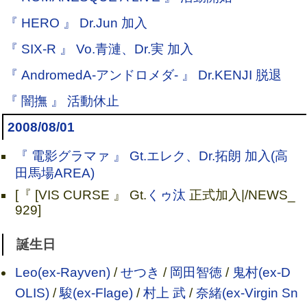
『 HERO 』 Dr.Jun 加入
『 SIX-R 』 Vo.青漣、Dr.実 加入
『 AndromedA-アンドロメダ- 』 Dr.KENJI 脱退
『 闇撫 』 活動休止
2008/08/01
『 電影グラマァ 』 Gt.エレク、Dr.拓朗 加入(高
田馬場AREA)
[『 [VIS CURSE 』 Gt.
くゥ汰
正式加入|/NEWS_
929]
誕生日
Leo(ex-Rayven)
/
せつき
/
岡田智徳
/
鬼村(ex-D
OLIS)
/
駿(ex-Flage)
/
村上 武
/
奈緒(ex-Virgin Sn