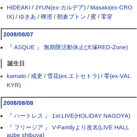
HIDEAKI
/
JYUN(ex-カルデア)
/
Masaki(ex-CRO
IX)
/
ゆきあ
/
樺澄
/
朝倉プトン
/
蜜
/
零穿
2008/08/07
『 ASQUE 』 無期限活動休止(大塚RED-Zone)
誕生日
kamato
/
戒吏
/
雪花(ex.エトセトラ)
/
零(ex-VAL
KYR)
2008/08/08
『 ハートレス 』 1st.LIVE(HOLIDAY NAGOYA)
『 フリージア 』 V-Familyより改名(LIVE HALL
aube shibuya)