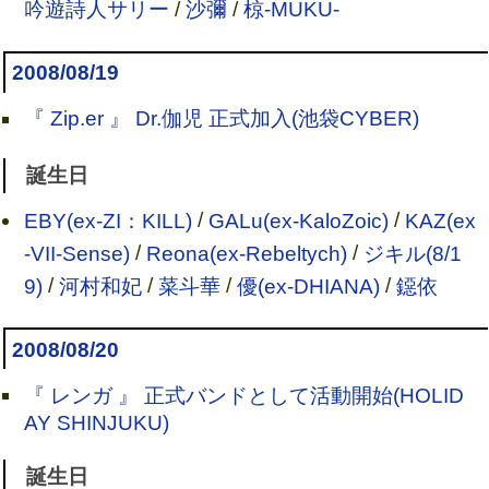
吟遊詩人サリー
/
沙彌
/
椋-MUKU-
2008/08/19
『 Zip.er 』 Dr.伽児 正式加入(池袋CYBER)
誕生日
EBY(ex-ZI：KILL)
/
GALu(ex-KaloZoic)
/
KAZ(ex
-VII-Sense)
/
Reona(ex-Rebeltych)
/
ジキル(8/1
9)
/
河村和妃
/
菜斗華
/
優(ex-DHIANA)
/
鐚依
2008/08/20
『 レンガ 』 正式バンドとして活動開始(HOLID
AY SHINJUKU)
誕生日