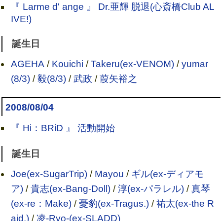
『 Larme d' ange 』 Dr.亜輝 脱退(心斎橋Club AL
IVE!)
誕生日
AGEHA
/
Kouichi
/
Takeru(ex-VENOM)
/
yumar
(8/3)
/
毅(8/3)
/
武政
/
葭矢裕之
2008/08/04
『 Hi：BRiD 』 活動開始
誕生日
Joe(ex-SugarTrip)
/
Mayou
/
ギル(ex-ディアモ
ア)
/
貴志(ex-Bang-Doll)
/
淳(ex-パラレル)
/
真琴
(ex-re：Make)
/
憂豹(ex-Tragus.)
/
祐太(ex-the R
aid.)
/
凌-Ryo-(ex-SLADD)