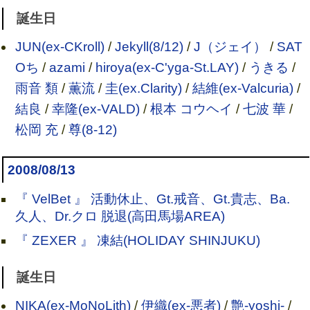
誕生日
JUN(ex-CKroll)
/
Jekyll(8/12)
/
J（ジェイ）
/
SAT
Oち
/
azami
/
hiroya(ex-C'yga-St.LAY)
/
うきる
/
雨音 類
/
薫流
/
圭(ex.Clarity)
/
結維(ex-Valcuria)
/
結良
/
幸隆(ex-VALD)
/
根本 コウヘイ
/
七波 華
/
松岡 充
/
尊(8-12)
2008/08/13
『 VelBet 』 活動休止、Gt.戒音、Gt.貴志、Ba.
久人、Dr.クロ 脱退(高田馬場AREA)
『 ZEXER 』 凍結(HOLIDAY SHINJUKU)
誕生日
NIKA(ex-MoNoLith)
/
伊織(ex-悪者)
/
艶-yoshi-
/