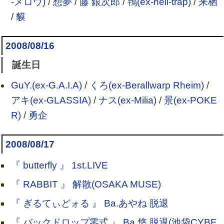
-メロウ)
/
想夢
/
藤 銀次郎
/
鴇(ex-hell-trap)
/
来栖
/
貘
2008/08/16
誕生日
GuY.(ex-G.A.I.A)
/
くろ(ex-Berallwarp Rheim)
/
アキ(ex-GLASSIA)
/
ナス(ex-Milia)
/
景(ex-POKE
R)
/
勇企
2008/08/17
『 butterfly 』 1st.LIVE
『 RABBIT 』 解散(OSAKA MUSE)
『 ぎるてぃどォる 』 Ba.あやね 脱退
『 バックドロップ零式 』 Ba.悠 脱退(池袋CYBE