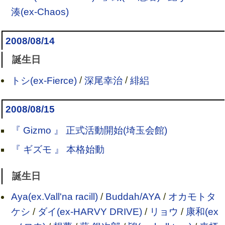
湊(ex-Chaos)
2008/08/14
誕生日
トシ(ex-Fierce)
/
深尾幸治
/
緋絽
2008/08/15
『 Gizmo 』 正式活動開始(埼玉会館)
『 ギズモ 』 本格始動
誕生日
Aya(ex.Vall'na racill)
/
Buddah/AYA
/
オカモトタ
ケシ
/
ダイ(ex-HARVY DRIVE)
/
リョウ
/
康和(ex