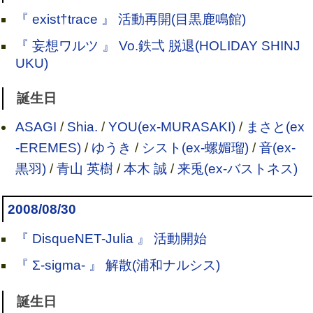
『 exist†trace 』 活動再開(目黒鹿鳴館)
『 妄想ワルツ 』 Vo.鉄弌 脱退(HOLIDAY SHINJ
UKU)
誕生日
ASAGI
/
Shia.
/
YOU(ex-MURASAKI)
/
まさと(ex
-EREMES)
/
ゆうき
/
シスト(ex-螺媚瑠)
/
音(ex-
黒羽)
/
青山 英樹
/
本木 誠
/
来兎(ex-バストネス)
2008/08/30
『 DisqueNET-Julia 』 活動開始
『 Σ-sigma- 』 解散(浦和ナルシス)
誕生日