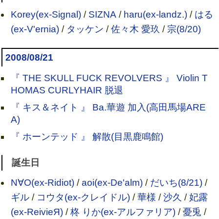
Korey(ex-Signal)
/
SIZNA
/
haru(ex-landz.)
/
はる
(ex-V'ernia)
/
タッケン
/
佐々木 愛玖
/
宗(8/20)
2008/08/21
『 THE SKULL FUCK REVOLVERS 』 Violin T
HOMAS CURLYHAIR 脱退
『 キス＆ネイト 』 Ba.華遊 加入(高田馬場ARE
A)
『 ホーンテッド 』 解散(目黒鹿鳴館)
誕生日
N∀O(ex-Ridiot)
/
aoi(ex-De'alm)
/
だいち(8/21)
/
ギル
/
コウタ(ex-クレイドル)
/
華様
/
沙久
/
妃露
(ex-ReivieЯ)
/
柊 りか(ex-アルファリア)
/
憂兎
/