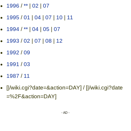
1996
/
**
|
02
|
07
1995
/
01
|
04
|
07
|
10
|
11
1994
/
**
|
04
|
05
|
07
1993
/
02
|
07
|
08
|
12
1992
/
09
1991
/
03
1987
/
11
[|/wiki.cgi?date=&action=DAY] / [|/wiki.cgi?date
=%2F&action=DAY]
- AD -