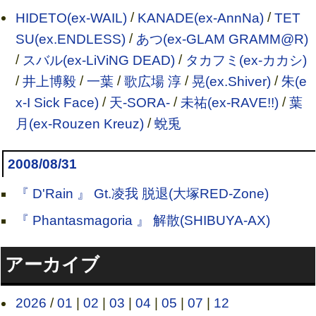
HIDETO(ex-WAIL)
/
KANADE(ex-AnnNa)
/
TET
SU(ex.ENDLESS)
/
あつ(ex-GLAM GRAMM@R)
/
スバル(ex-LiViNG DEAD)
/
タカフミ(ex-カカシ)
/
井上博毅
/
一葉
/
歌広場 淳
/
晃(ex.Shiver)
/
朱(e
x-I Sick Face)
/
天-SORA-
/
未祐(ex-RAVE!!)
/
葉
月(ex-Rouzen Kreuz)
/
蛻兎
2008/08/31
『 D'Rain 』 Gt.凌我 脱退(大塚RED-Zone)
『 Phantasmagoria 』 解散(SHIBUYA-AX)
アーカイブ
2026
/
01
|
02
|
03
|
04
|
05
|
07
|
12