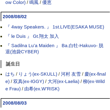
ow Color)
/
鳴風
/
優恵
2008/08/02
『 4way Speakers. 』 1st.LIVE(ESAKA MUSE)
『 le Duis 』 Gt.翔太 加入
『 Sadilna Lu'a Maiden 』 Ba.白牡-Hakuvo- 脱
退(池袋CYBER)
誕生日
はち
/
りょう(ex-SKULL)
/
河村 友雪
/
慶(ex-final
e)
/
双真(ex-IGGY)
/
大河(ex-Laelia)
/
柳(ex-Wild
e Frau)
/
由希(ex.W'RISK)
2008/08/03