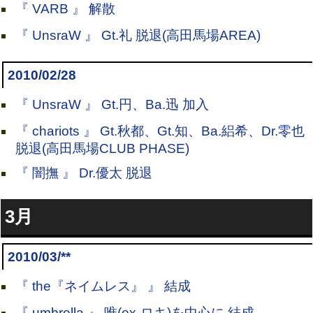
『 VARB 』 解散
『 UnsraW 』 Gt.礼 脱退(高田馬場AREA)
2010/02/28
『 UnsraW 』 Gt.円、Ba.迅 加入
『 chariots 』 Gt.秋都、Gt.知、Ba.絽希、Dr.零也
脱退(高田馬場CLUB PHASE)
『 闇撫 』 Dr.優太 脱退
3月
2010/03/**
『 the『ネイムレス』 』 結成
『 umbrella 』 唯(ex-ロキ)を中心に 結成