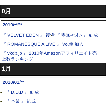
0月
2010/**/**
『 VELVET EDEN 』 復活
『 零無-れむ- 』 結成
『 ROMANESQUE A LIVE 』 Vo.倖 加入
『 vkdb.jp 』 2010年Amazonアフィリエイト売
上数ランキング
1月
2010/01/**
『 D,D,D 』 結成
『 本業 』 結成