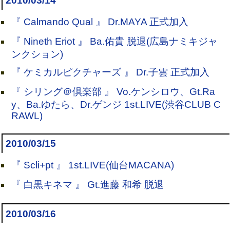
2010/03/14
『 Calmando Qual 』 Dr.MAYA 正式加入
『 Nineth Eriot 』 Ba.佑貴 脱退(広島ナミキジャ
ンクション)
『 ケミカルピクチャーズ 』 Dr.子雲 正式加入
『 シリング＠倶楽部 』 Vo.ケンシロウ、Gt.Ra
y、Ba.ゆたら、Dr.ゲンジ 1st.LIVE(渋谷CLUB C
RAWL)
2010/03/15
『 Scli+pt 』 1st.LIVE(仙台MACANA)
『 白黒キネマ 』 Gt.進藤 和希 脱退
2010/03/16