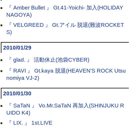
『 Amber Bullet 』 Gt.41-Yoichi- 加入(HOLIDAY
NAGOYA)
『 VELGREED 』 Gt.アイル 脱退(難波ROCKET
S)
2010/01/29
『 glad. 』 活動休止(池袋CYBER)
『 RAVI 』 Gt.kaya 脱退(HEAVEN'S ROCK Utsu
nomiya VJ-2)
2010/01/30
『 SaTaN 』 Vo.Mr.SaTaN 再加入(SHINJUKU R
UIDO K4)
『 LIX. 』 1st.LIVE