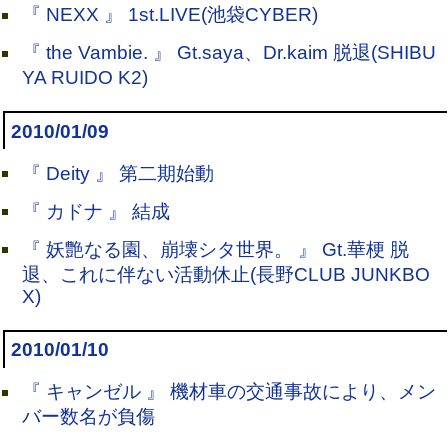
『 NEXX 』 1st.LIVE(池袋CYBER)
『 the Vambie. 』 Gt.saya、Dr.kaim 脱退(SHIBU
YA RUIDO K2)
2010/01/09
『 Deity 』 第二期始動
『 カドナ 』 結成
『 妖艶なる園、崩壊シタ世界。 』 Gt.華梗 脱
退、これに伴ない活動休止(長野CLUB JUNKBO
X)
2010/01/10
『 キャンゼル 』 機材車の交通事故により、メン
バー数名が負傷