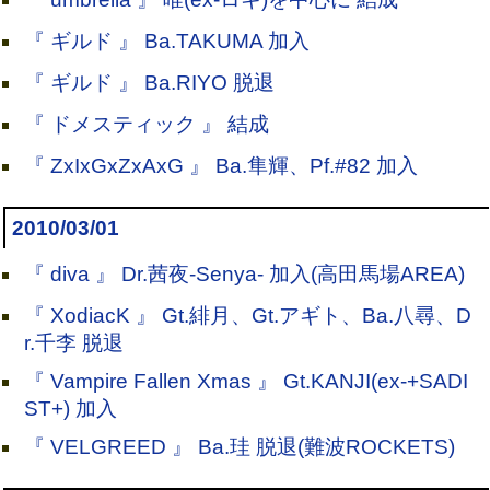
『 ギルド 』 Ba.TAKUMA 加入
『 ギルド 』 Ba.RIYO 脱退
『 ドメスティック 』 結成
『 ZxIxGxZxAxG 』 Ba.隼輝、Pf.#82 加入
2010/03/01
『 diva 』 Dr.茜夜-Senya- 加入(高田馬場AREA)
『 XodiacK 』 Gt.緋月、Gt.アギト、Ba.八尋、D
r.千李 脱退
『 Vampire Fallen Xmas 』 Gt.KANJI(ex-+SADI
ST+) 加入
『 VELGREED 』 Ba.珪 脱退(難波ROCKETS)