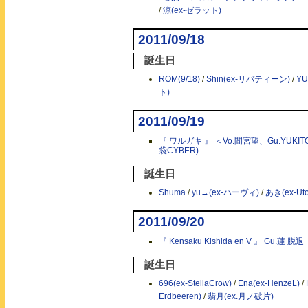
/
涼(ex-ゼラット)
2011/09/18
誕生日
ROM(9/18)
/
Shin(ex-リバティーン)
/
YU
ト)
2011/09/19
『 ワルガキ 』 ＜Vo.間宮望、Gu.YUKITO
袋CYBER)
誕生日
Shuma
/
yu→(ex-ハーヴィ)
/
あき(ex-Uto
2011/09/20
『 Kensaku Kishida en V 』 Gu.蓮 脱退
誕生日
696(ex-StellaCrow)
/
Ena(ex-HenzeL)
/
Erdbeeren)
/
翡月(ex.月ノ破片)