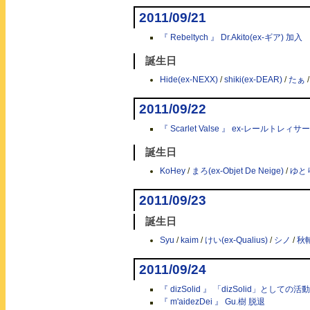
2011/09/21
『 Rebeltych 』 Dr.Akito(ex-ギア) 加入
誕生日
Hide(ex-NEXX)
/
shiki(ex-DEAR)
/
たぁ
2011/09/22
『 Scarlet Valse 』 ex-レールトレィサー
誕生日
KoHey
/
まろ(ex-Objet De Neige)
/
ゆとり
2011/09/23
誕生日
Syu
/
kaim
/
けい(ex-Qualius)
/
シノ
/
秋
2011/09/24
『 dizSolid 』 「dizSolid」と
『 m'aidezDei 』 Gu.樹 脱退