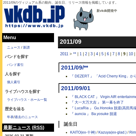
2011/09のヴィジュアル系の動向、誕生日、リリース情報を掲載しています。
新vkdb開発中
Menu
2011/09
ニュース
/
新譜
2011
>
**
|
1
|
2
|
3
|
4
|
5
|
6
|
7
|
8
|
9
|
10
バンドを探す
バンド索引
2011/09/**
人を探す
『 DEZERT 』 「Acid Cherry Ki
個人索引
2011/09/01
ライブハウスを探す
『 BLACK CAT 』 Virgin AIR enterta
ライブハウス・ホール一覧
『 大一大万大吉 』 第一幕を終了
『 LucaRia 』 Gu.Honoka 脱退(高田馬
歴史を辿る
『 auncia 』 Ba.yosuke 脱退
年表
/
過去のニュース
誕生日
最新ニュース
(
RSS
)
KAITO(ex-十神)
/
Kazuya(ex-glad.)
/
Rim