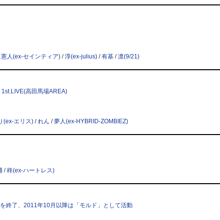
/
憲人(ex-セインティア)
/
淳(ex-julius)
/
有基
/
凛(9/21)
 1st.LIVE(高田馬場AREA)
(ex-エリス)
/
れん
/
夢人(ex-HYBRID-ZOMBIEZ)
輔
/
柊(ex-ハートレス)
しての活動を終了、2011年10月以降は「モルド」として活動