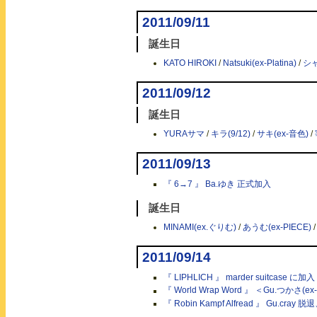
2011/09/11
誕生日
KATO HIROKI
/
Natsuki(ex-Platina)
/
シャ
2011/09/12
誕生日
YURAサマ
/
キラ(9/12)
/
サキ(ex-音色)
/
2011/09/13
『 6→7 』 Ba.ゆき 正式加入
誕生日
MINAMI(ex.ぐりむ)
/
あうむ(ex-PIECE)
2011/09/14
『 LIPHLICH 』 marder suitcase に加入
『 World Wrap Word 』 ＜Gu.つかさ(e
『 Robin Kampf Alfread 』 Gu.cr