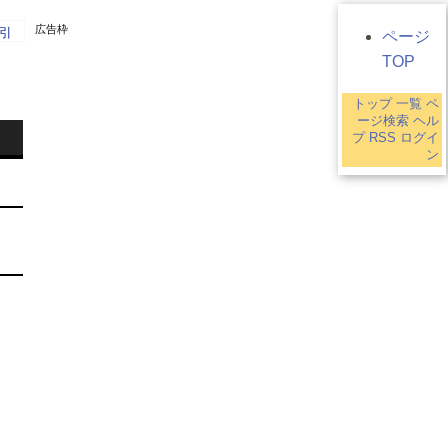
広告枠
引
ページ
TOP
トップ
一覧
ペ
9
ージ検索
ヘル
プ
RSS
ログイ
ン