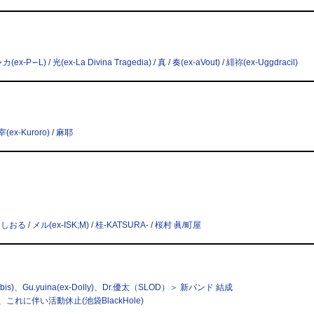
カ(ex-P∽L)
/
光(ex-La Divina Tragedia)
/
真
/
奏(ex-aVout)
/
緋祢(ex-Uggdracil)
宰(ex-Kuroro)
/
麻耶
/
しおる
/
メル(ex-ISK;M)
/
桂-KATSURA-
/
桜村 眞/町屋
x-bis)、Gu.yuina(ex-Dolly)、Dr.優太（SLOD）＞ 新バンド 結成
ay 脱退、これに伴い活動休止(池袋BlackHole)