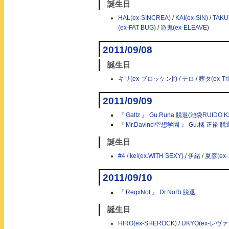
誕生日
HAL(ex-SINCREA)
/
KAI(ex-SIN)
/
TAKU
(ex-FAT BUG)
/
遊鬼(ex-ELEAVE)
2011/09/08
誕生日
キリ(ex-ブロッケンjr)
/
テロ
/
葬タ(ex-Tri
2011/09/09
『 Galtz 』 Gu.Runa 脱退(池袋RUIDO K
『 Mr.Davinci空想学園 』 Gu.橘 正裕 脱
誕生日
#4
/
kei(ex.WITH SEXY)
/
伊緒
/
夏彦(ex
2011/09/10
『 RegxNot 』 Dr.NoRi 脱退
誕生日
HIRO(ex-SHEROCK)
/
UKYO(ex-レヴ