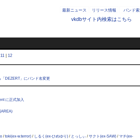
最新ニュース
リリース情報
バンド索
vkdbサイト内検索はこちら
2011/0
|
11
|
12
ng」から「DEZERT」にバンド名変更
inment に正式加入
場AREA)
o
/
toki(ex-w.terror)
/
しるく(ex-ひめゆり)
/
とっしぃ
/
サクト(ex-SAW)
/
マチ(ex-