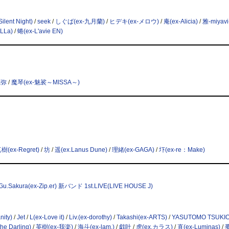
ilent Night)
/
seek
/
しぐば(ex-九月蘭)
/
ヒデキ(ex-メロウ)
/
庵(ex-Alicia)
/
雅-miyavi
LLa)
/
蜷(ex-L'avie EN)
風弥
/
魔琴(ex-魅裟～MISSA～)
樹(ex-Regret)
/
坊
/
遥(ex.Lanus Dune)
/
理緒(ex-GAGA)
/
圷(ex-re：Make)
、Gu.Sakura(ex-Zip.er) 新バンド 1st.LIVE(LIVE HOUSE J)
ity)
/
Jet
/
L(ex-Love it)
/
Liv.(ex-dorothy)
/
Takashi(ex-ARTS)
/
YASUTOMO TSUKI
he Darling)
/
英樹(ex-我楽)
/
海斗(ex-lam.)
/
戯吐
/
虎(ex.カラス)
/
直(ex-Luminas)
/