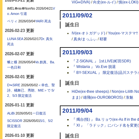
2026-03-21 更新
ViG∞DIVA)
/
向史(ex-ルイ)
/
慎(ex-LOKI)
iMEL❁nis❁NonNo
2026/04/21
V
o. Amon 引退
2011/09/02
ベリィ
2026/03/04
YAIRI 死去
誕生日
2026-02-23 更新
IV(ex-オトガデッド)
/
You(ex-マステマ
/
真央/まっふぃ
/
耶要
LUNA SEA
2026/02/17
Dr. 真矢
死去
2011/09/03
2026-02-07 更新
『 Z-SIGNAL 』 1st.LIVE(町田SDR)
蛾と蝶
2026/05/04
Vo.創真、Ba.
『 Wistaria 』 Vo.Eve 脱退
一色日和
『 BY-SEXUAL 』 限定復活(品川ステラ
2026-02-01 更新
誕生日
D≒SIRE
2026/05/02
＜幸也、聖
詩、橘舞已、秀朗、MIE＞で 5/
HiDe(ex-thee sheeps)
/
Non(ex-Lilith No
2、5/3 限定復活
まま)
/
雄飛(ex-OUROBOROS)
/
淮魅
2026-01-11 更新
2011/09/04
ALiBi
2026/05/01
一日復活
『 燭台(怪) 』 Ba.リョウ(ex-As If in th
SCISSOR
2026/05/01
5/1、5/2
『 XI 』 「ラドック」にバンド名を変更(渋
限定復活
2026-01-10 更新
誕生日