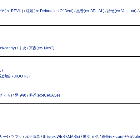
YA(ex-REVIL)
/
紅麗(ex-Detonation Of Beat)
/
黒音(ex-BELIAL)
/
詩悠(ex-Vallquar)
/
cKcandy)
/
末次
/
冥夜(ex-.NesT)
3)
退(池袋RUIDO K3)
-ざくろ)
/
晃(9/9)
/
夢浮(ex-ICe0AGe)
ァリー)
/
ツブク
/
浅井博章
/
那智(ex.WERKMARE)
/
末次 直弘
/
霧華(ex-Larm+Ma'dule