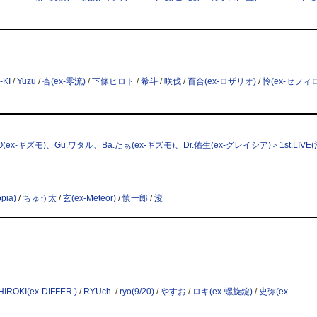
-KI
/
Yuzu
/
杏(ex-零流)
/
下條ヒロト
/
希斗
/
咲伐
/
百合(ex-ロザリオ)
/
怜(ex-セフィ
(ex-ギズモ)、Gu.ワタル、Ba.たぁ(ex-ギズモ)、Dr.佑生(ex-グレイシア)＞1st.LIVE(
pia)
/
ちゅう太
/
玄(ex-Meteor)
/
慎一郎
/
浚
HIROKI(ex-DIFFER.)
/
RYUch.
/
ryo(9/20)
/
やすお
/
ロキ(ex-螺旋錠)
/
史弥(ex-