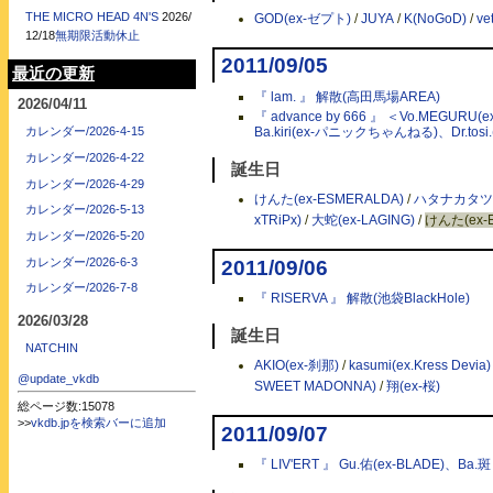
THE MICRO HEAD 4N'S
2026/
GOD(ex-ゼプト)
/
JUYA
/
K(NoGoD)
/
ve
12/18
無期限活動休止
2011/09/05
最近の更新
『 lam. 』 解散(高田馬場AREA)
2026/04/11
『 advance by 666 』 ＜Vo.MEG
カレンダー/2026-4-15
Ba.kiri(ex-パニックちゃんねる)、Dr.tosi.
カレンダー/2026-4-22
誕生日
カレンダー/2026-4-29
けんた(ex-ESMERALDA)
/
ハタナカタツ
カレンダー/2026-5-13
xTRiPx)
/
大蛇(ex-LAGING)
/
けんた(ex-
カレンダー/2026-5-20
カレンダー/2026-6-3
2011/09/06
カレンダー/2026-7-8
『 RISERVA 』 解散(池袋BlackHole)
2026/03/28
誕生日
NATCHIN
AKIO(ex-刹那)
/
kasumi(ex.Kress Devia)
@update_vkdb
SWEET MADONNA)
/
翔(ex-桜)
総ページ数:15078
>>
vkdb.jpを検索バーに追加
2011/09/07
『 LIV'ERT 』 Gu.佑(ex-BLADE)、Ba.