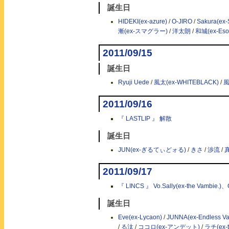
誕生日
HIDEKI(ex-azure)
/
O-JIRO
/
Sakura(ex-S
漸(ex-スマグラー)
/
洋太朗
/
和城(ex-Eso
2011/09/15
誕生日
Ryuji Uede
/
風太(ex-WHITEBLACK)
/
2011/09/16
『 LASTLIP 』 解散
誕生日
JUN(ex-ぎるてぃどォる)
/
きさ
/
渉流
/
真
2011/09/17
『 LINCS 』 Vo.Sally(ex-the Vambie.)
誕生日
Eve(ex-Lycaon)
/
JUNNA(ex-Endless Van
/
る汰
/
ココロ(ex-アンデット)
/
ラチ(ex-t