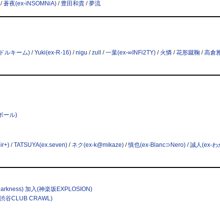
/
蒼夜(ex-iNSOMNiA)
/
豊田和貴
/
夢流
†ドルキーム)
/
Yuki(ex-R-16)
/
nigu
/
zull
/
一葉(ex-∞INFi2TY)
/
火憐
/
花形蹴鞠
/
高倉
ボール)
ir+)
/
TATSUYA(ex.seven)
/
ネク(ex-k@mikaze)
/
慎也(ex-Blanc⊃Nero)
/
誠人(ex-わ
e darkness) 加入(神楽坂EXPLOSION)
谷CLUB CRAWL)