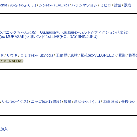
tchie
/
のる(ex-ふりぃ)
/
シン(ex-REVERb)
/
ハラシマツヨシ
/
ミヒロ
/
結城
/
獣成
URU(ex-パニックちゃんねる)、Gu.nagis@、Gu.kai(ex-カルト☆フィクション倶楽部)、
(ex-MURASAKI)＞新バンド 1st.LIVE(HOLIDAY SHINJUKU)
ヤ
/
リウキ
/
ロミオ(ex-Fuzylog.)
/
玉腰 勲
/
恵祐
/
紫苑(ex-VELGREED)
/
紫那
/
将吾(
ESMERALDA)
!
/
いゆ(ex-イクス)
/
ニャゴ(ex-13階段)
/
駿鬼
/
昌弘(ex-叶う…)
/
水崎 達彦
/
蒼桜(ex-
斑 加入