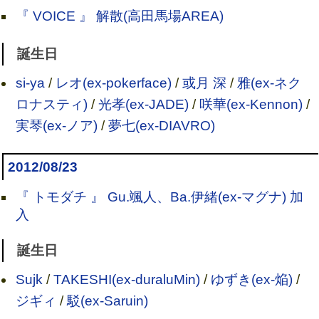
『 VOICE 』 解散(高田馬場AREA)
誕生日
si-ya
/
レオ(ex-pokerface)
/
或月 深
/
雅(ex-ネク
ロナスティ)
/
光孝(ex-JADE)
/
咲華(ex-Kennon)
/
実琴(ex-ノア)
/
夢七(ex-DIAVRO)
2012/08/23
『 トモダチ 』 Gu.颯人、Ba.伊緒(ex-マグナ) 加
入
誕生日
Sujk
/
TAKESHI(ex-duraluMin)
/
ゆずき(ex-焔)
/
ジギィ
/
駁(ex-Saruin)