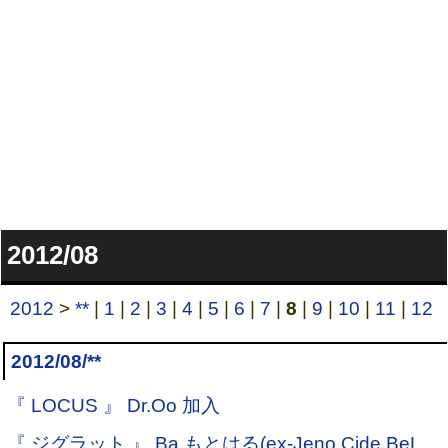
2012/08
2012
>
**
|
1
|
2
|
3
|
4
|
5
|
6
|
7
|
8
|
9
|
10
|
11
|
12
2012/08/**
『 LOCUS 』 Dr.Oo 加入
『 ジグラット 』 Ba.もとはる(ex-Jeno Cide BeL