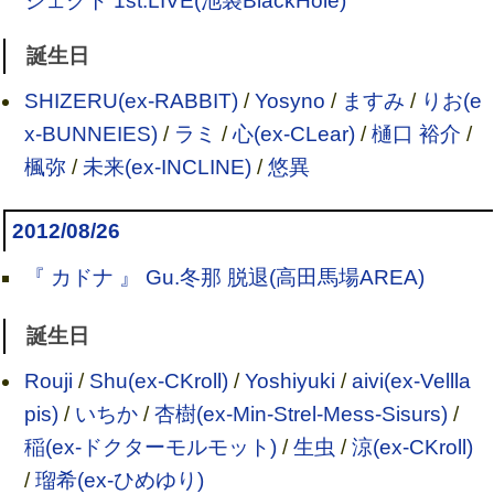
ジェクト 1st.LIVE(池袋BlackHole)
誕生日
SHIZERU(ex-RABBIT)
/
Yosyno
/
ますみ
/
りお(e
x-BUNNEIES)
/
ラミ
/
心(ex-CLear)
/
樋口 裕介
/
楓弥
/
未来(ex-INCLINE)
/
悠異
2012/08/26
『 カドナ 』 Gu.冬那 脱退(高田馬場AREA)
誕生日
Rouji
/
Shu(ex-CKroll)
/
Yoshiyuki
/
aivi(ex-Vellla
pis)
/
いちか
/
杏樹(ex-Min-Strel-Mess-Sisurs)
/
稲(ex-ドクターモルモット)
/
生虫
/
涼(ex-CKroll)
/
瑠希(ex-ひめゆり)