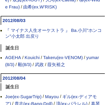
e Frau)
/
由希(ex.W'RISK)
2012/08/03
『 マイナス人生オーケストラ 』 Ba.小川"ホンコ
ン"小太郎 出戻り
誕生日
AGEHA
/
Kouichi
/
Takeru(ex-VENOM)
/
yumar
(8/3)
/
毅(8/3)
/
武政
/
葭矢裕之
2012/08/04
誕生日
Joe(ex-SugarTrip)
/
Mayou
/
ギル(ex-ディアモ
ア)
/
貴志(ex-Bang-Doll)
/
淳(ex-パラレル)
/
真琴