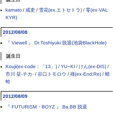
kamato
/
戒吏
/
雪花(ex.エトセトラ)
/
零(ex-VAL
KYR)
2012/08/08
『 Viewell 』 Dr.Toshiyuki 脱退(池袋BlackHole)
誕生日
Kouji(ex-code：「13」)
/
YU~KI
/
けん(ex-DIS)
/
市川 栞-チカ-
/
谷口トモロウ
/
祿(ex-End;Re)
/
蜻
蛉
2012/08/09
『 FUTURISM・BOYZ 』 Ba.BB 脱退