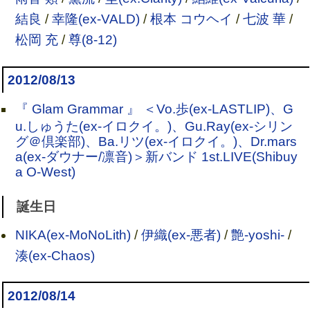
結良
/
幸隆(ex-VALD)
/
根本 コウヘイ
/
七波 華
/
松岡 充
/
尊(8-12)
2012/08/13
『 Glam Grammar 』 ＜Vo.歩(ex-LASTLIP)、G
u.しゅうた(ex-イロクイ。)、Gu.Ray(ex-シリン
グ＠倶楽部)、Ba.リツ(ex-イロクイ。)、Dr.mars
a(ex-ダウナー/凛音)＞新バンド 1st.LIVE(Shibuy
a O-West)
誕生日
NIKA(ex-MoNoLith)
/
伊織(ex-悪者)
/
艶-yoshi-
/
湊(ex-Chaos)
2012/08/14