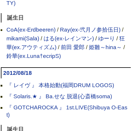
TY)
誕生日
CoA(ex-Erdbeeren)
/
Ray(ex-弐月ノ参拾伍日)
/
mikami(Sala)
/
はる(ex-レインマン)
/
ゆーり
/
狂
華(ex.アウティズム)
/
前田 愛郎
/
姫雛～hina～
/
鈴華(ex.Luna†ecripS)
2012/08/18
『 レイヴ 』 本格始動(福岡DRUM LOGOS)
『 Solaris.★ 』 Ba.せな 脱退(心斎橋soma)
『 GOTCHAROCKA 』 1st.LIVE(Shibuya O-Eas
t)
誕生日