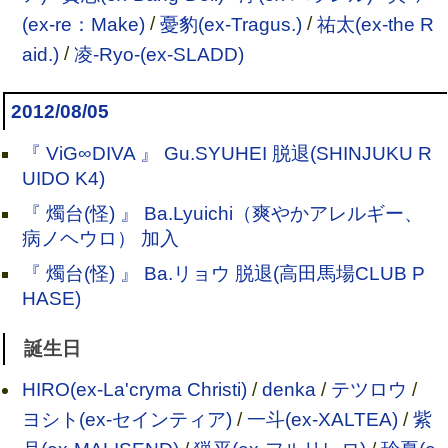
(ex-re：Make)
/
憂豹(ex-Tragus.)
/
祐太(ex-the R
aid.)
/
凌-Ryo-(ex-SLADD)
2012/08/05
『 ViG∞DIVA 』 Gu.SYUHEI 脱退(SHINJUKU R
UIDO K4)
『 燭台(怪) 』 Ba.Lyuichi（爽やかアレルギー、
病ノヘウロ） 加入
『 燭台(怪) 』 Ba.リョウ 脱退(高田馬場CLUB P
HASE)
誕生日
HIRO(ex-La'cryma Christi)
/
denka
/
テツロウ
/
ヨシト(ex-セインティア)
/
一斗(ex-XALTEA)
/
紫