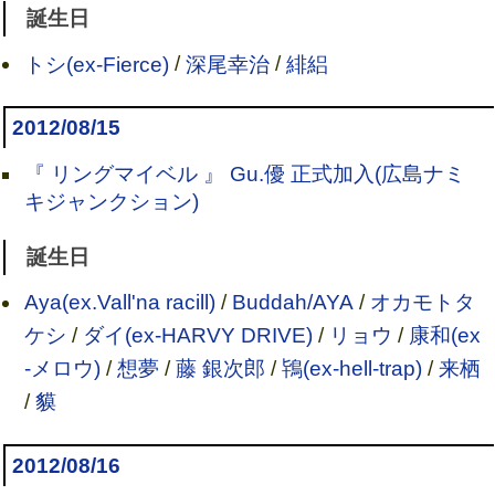
誕生日
トシ(ex-Fierce)
/
深尾幸治
/
緋絽
2012/08/15
『 リングマイベル 』 Gu.優 正式加入(広島ナミ
キジャンクション)
誕生日
Aya(ex.Vall'na racill)
/
Buddah/AYA
/
オカモトタ
ケシ
/
ダイ(ex-HARVY DRIVE)
/
リョウ
/
康和(ex
-メロウ)
/
想夢
/
藤 銀次郎
/
鴇(ex-hell-trap)
/
来栖
/
貘
2012/08/16