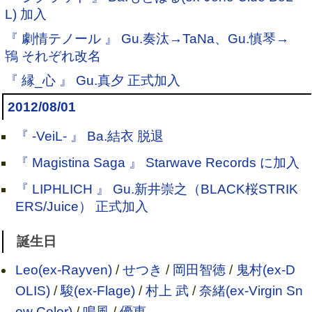
L) 加入
『 劇情テノール 』 Gu.奏汰→TaNa、Gu.慎琴→
鴇 それぞれ改名
『 縁_心 』 Gu.真夕 正式加入
2012/08/01
『 -VeiL- 』 Ba.結衣 脱退
『 Magistina Saga 』 Starwave Records に加入
『 LIPHLICH 』 Gu.新井崇之（BLACK桜STRIK
ERS/Juice） 正式加入
誕生日
Leo(ex-Rayven)
/
せつき
/
岡田智徳
/
鬼村(ex-D
OLIS)
/
駿(ex-Flage)
/
村上 武
/
奈緒(ex-Virgin Sn
ow Color)
/
鳴風
/
優恵