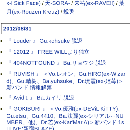
x-I Sick Face)
/
天-SORA-
/
未祐(ex-RAVE!!)
/
葉
月(ex-Rouzen Kreuz)
/
蛻兎
2012/08/31
『 Louder 』 Gu.kohsuke 脱退
『 12012 』 FREE WILLより独立
『 404NOTFOUND 』 Ba.リョウジ 脱退
『 RUVISH 』 ＜Vo.レオン、Gu.HIRO(ex-Wizar
d)、Gu.晴樹、Ba.yuhsuke、Dr.琉霞(ex-姫苺)＞
新バンド 情報解禁
『 Avidit. 』 Ba.カイリ 脱退
『 GOKIBURI 』 ＜Vo.優雅(ex-DEViL KiTTY)、
Gu.etsu、Gu.4410、Ba.汰麗(ex-シリアル⇔NU
MBER、他)、Dr.若(ex-Kar'MariA)＞新バンド 1s
t.LIVE(新宿BLAZE)