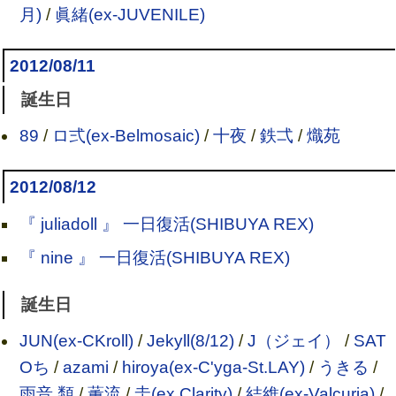
月)
/
眞緒(ex-JUVENILE)
2012/08/11
誕生日
89
/
ロ弍(ex-Belmosaic)
/
十夜
/
鉄弌
/
熾苑
2012/08/12
『 juliadoll 』 一日復活(SHIBUYA REX)
『 nine 』 一日復活(SHIBUYA REX)
誕生日
JUN(ex-CKroll)
/
Jekyll(8/12)
/
J（ジェイ）
/
SAT
Oち
/
azami
/
hiroya(ex-C'yga-St.LAY)
/
うきる
/
雨音 類
/
薫流
/
圭(ex.Clarity)
/
結維(ex-Valcuria)
/