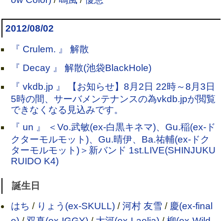
2012/08/02
『 Crulem. 』 解散
『 Decay 』 解散(池袋BlackHole)
『 vkdb.jp 』 【お知らせ】8月2日 22時～8月3日
5時の間、サーバメンテナンスの為vkdb.jpが閲覧
できなくなる見込みです。
『 un 』 ＜Vo.武敏(ex-白黒キネマ)、Gu.稲(ex-ド
クターモルモット)、Gu.晴伊、Ba.祐輔(ex-ドク
ターモルモット)＞新バンド 1st.LIVE(SHINJUKU
RUIDO K4)
誕生日
はち
/
りょう(ex-SKULL)
/
河村 友雪
/
慶(ex-final
e)
/
双真(ex-IGGY)
/
大河(ex-Laelia)
/
柳(ex-Wild