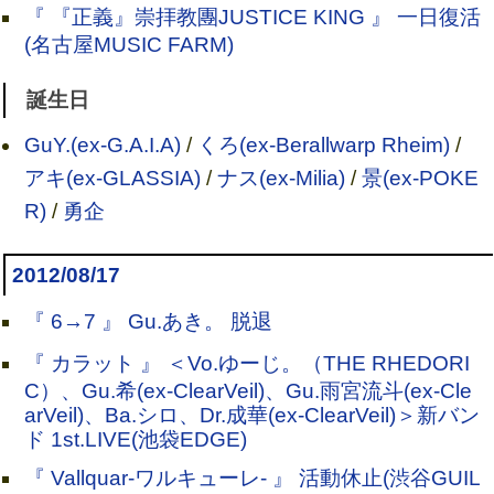
『 『正義』崇拝教團JUSTICE KING 』 一日復活
(名古屋MUSIC FARM)
誕生日
GuY.(ex-G.A.I.A)
/
くろ(ex-Berallwarp Rheim)
/
アキ(ex-GLASSIA)
/
ナス(ex-Milia)
/
景(ex-POKE
R)
/
勇企
2012/08/17
『 6→7 』 Gu.あき。 脱退
『 カラット 』 ＜Vo.ゆーじ。（THE RHEDORI
C）、Gu.希(ex-ClearVeil)、Gu.雨宮流斗(ex-Cle
arVeil)、Ba.シロ、Dr.成華(ex-ClearVeil)＞新バン
ド 1st.LIVE(池袋EDGE)
『 Vallquar-ワルキューレ- 』 活動休止(渋谷GUIL