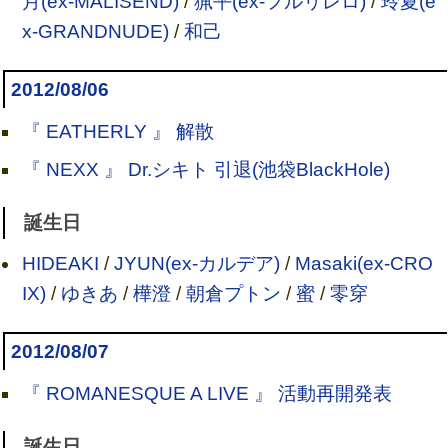
月(ex-MALISEND)
/
猟平(ex-フルリレロ)
/
玲夏(e
x-GRANDNUDE)
/
和己
2012/08/06
『 EATHERLY 』 解散
『 NEXX 』 Dr.シキト 引退(池袋BlackHole)
誕生日
HIDEAKI
/
JYUN(ex-カルデア)
/
Masaki(ex-CRO
IX)
/
ゆきあ
/
樺澄
/
朝倉プトン
/
蜜
/
零穿
2012/08/07
『 ROMANESQUE A LIVE 』 活動再開発表
誕生日