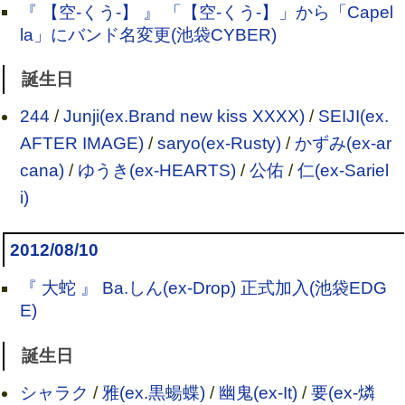
『 【空-くう-】 』 「【空-くう-】」から「Capel
la」にバンド名変更(池袋CYBER)
誕生日
244
/
Junji(ex.Brand new kiss XXXX)
/
SEIJI(ex.
AFTER IMAGE)
/
saryo(ex-Rusty)
/
かずみ(ex-ar
cana)
/
ゆうき(ex-HEARTS)
/
公佑
/
仁(ex-Sariel
i)
2012/08/10
『 大蛇 』 Ba.しん(ex-Drop) 正式加入(池袋EDG
E)
誕生日
シャラク
/
雅(ex.黒蝪蝶)
/
幽鬼(ex-It)
/
要(ex-燐