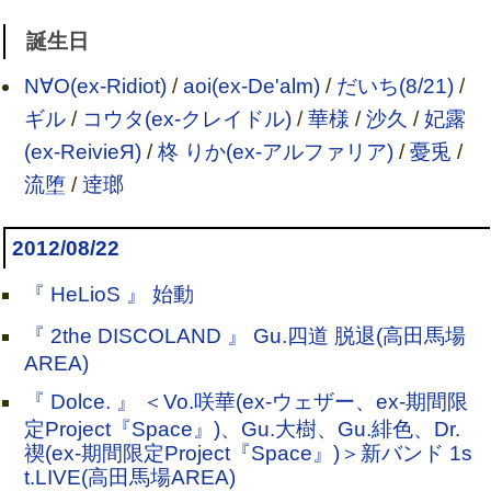
誕生日
N∀O(ex-Ridiot)
/
aoi(ex-De'alm)
/
だいち(8/21)
/
ギル
/
コウタ(ex-クレイドル)
/
華様
/
沙久
/
妃露
(ex-ReivieЯ)
/
柊 りか(ex-アルファリア)
/
憂兎
/
流堕
/
逹瑯
2012/08/22
『 HeLioS 』 始動
『 2the DISCOLAND 』 Gu.四道 脱退(高田馬場
AREA)
『 Dolce. 』 ＜Vo.咲華(ex-ウェザー、ex-期間限
定Project『Space』)、Gu.大樹、Gu.緋色、Dr.
禊(ex-期間限定Project『Space』)＞新バンド 1s
t.LIVE(高田馬場AREA)