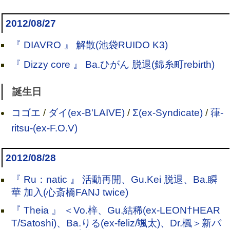
2012/08/27
『 DIAVRO 』 解散(池袋RUIDO K3)
『 Dizzy core 』 Ba.ひがん 脱退(錦糸町rebirth)
誕生日
コゴエ
/
ダイ(ex-B'LAIVE)
/
Σ(ex-Syndicate)
/
葎-
ritsu-(ex-F.O.V)
2012/08/28
『 Ru：natic 』 活動再開、Gu.Kei 脱退、Ba.瞬
華 加入(心斎橋FANJ twice)
『 Theia 』 ＜Vo.梓、Gu.結稀(ex-LEON†HEAR
T/Satoshi)、Ba.りる(ex-feliz/颯太)、Dr.楓＞新バ