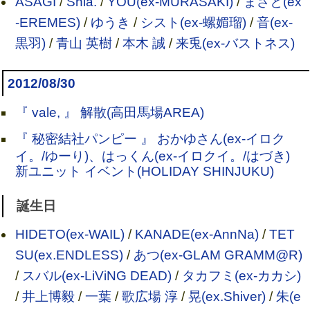
ASAGI
/
Shia.
/
YOU(ex-MURASAKI)
/
まさと(ex
-EREMES)
/
ゆうき
/
シスト(ex-螺媚瑠)
/
音(ex-
黒羽)
/
青山 英樹
/
本木 誠
/
来兎(ex-バストネス)
2012/08/30
『 vale, 』 解散(高田馬場AREA)
『 秘密結社パンピー 』 おかゆさん(ex-イロク
イ。/ゆーり)、はっくん(ex-イロクイ。/はづき)
新ユニット イベント(HOLIDAY SHINJUKU)
誕生日
HIDETO(ex-WAIL)
/
KANADE(ex-AnnNa)
/
TET
SU(ex.ENDLESS)
/
あつ(ex-GLAM GRAMM@R)
/
スバル(ex-LiViNG DEAD)
/
タカフミ(ex-カカシ)
/
井上博毅
/
一葉
/
歌広場 淳
/
晃(ex.Shiver)
/
朱(e