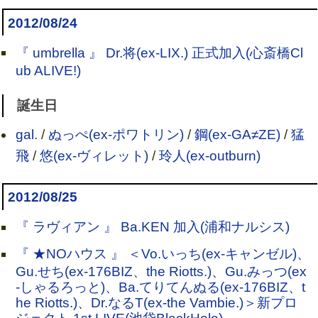
2012/08/24
『 umbrella 』 Dr.将(ex-LIX.) 正式加入(心斎橋Cl
ub ALIVE!)
誕生日
gal.
/
ぬっぺ(ex-ポワトリン)
/
鋼(ex-GA≠ZE)
/
猛
飛
/
悠(ex-ヴィレット)
/
玲人(ex-outburn)
2012/08/25
『 ラヴィアン 』 Ba.KEN 加入(浦和ナルシス)
『 ★NOハウス 』 ＜Vo.いっち(ex-キャンゼル)、
Gu.せち(ex-176BIZ、the Riotts.)、Gu.みっつ(ex
-しゃるろっと)、Ba.てりてんぬる(ex-176BIZ、t
he Riotts.)、Dr.なるT(ex-the Vambie.)＞新プロ