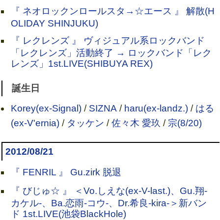
『 ネオロックンロールスタ→☆エース 』 解散(H
OLIDAY SHINJUKU)
『 レクレンズ 』 ヴィジュアル系ロックバンド
「レクレンズ」活動終了 → ロックバンド「レク
レンズ」1st.LIVE(SHIBUYA REX)
誕生日
Korey(ex-Signal)
/
SIZNA
/
haru(ex-landz.)
/
はる
(ex-V'ernia)
/
タッケン
/
佐々木 愛玖
/
宗(8/20)
2012/08/21
『 FENRIL 』 Gu.zirk 脱退
『 びじゅ☆ 』 ＜Vo.しえな(ex-V-last.)、Gu.翔-
カケル-、Ba.恋雨-コウ-、Dr.希良-kira-＞新バン
ド 1st.LIVE(池袋BlackHole)