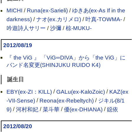
MICHI
/
Runa(ex-Sarieli)
/
ゆきあ(ex-As If in the
darkness)
/
ナオ(ex.カリメロ)
/
叶真-TOWMA-
/
吟遊詩人サリー
/
沙彌
/
椋-MUKU-
2012/08/19
『 the ViG 』 「ViG∞DIVA」から「the ViG」に
バンド名変更(SHINJUKU RUIDO K4)
誕生日
EBY(ex-ZI：KILL)
/
GALu(ex-KaloZoic)
/
KAZ(ex
-VII-Sense)
/
Reona(ex-Rebeltych)
/
ジキル(8/1
9)
/
河村和妃
/
菜斗華
/
優(ex-DHIANA)
/
鐚依
2012/08/20