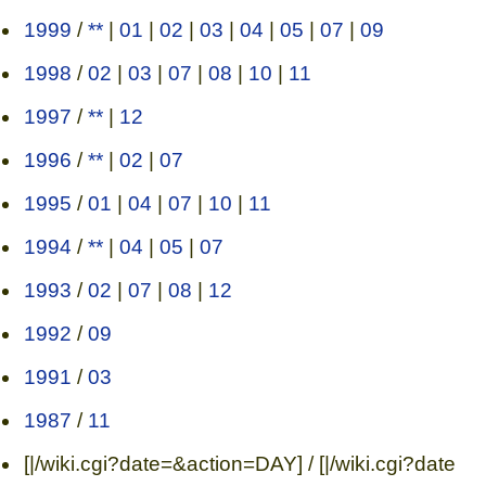
1999
/
**
|
01
|
02
|
03
|
04
|
05
|
07
|
09
1998
/
02
|
03
|
07
|
08
|
10
|
11
1997
/
**
|
12
1996
/
**
|
02
|
07
1995
/
01
|
04
|
07
|
10
|
11
1994
/
**
|
04
|
05
|
07
1993
/
02
|
07
|
08
|
12
1992
/
09
1991
/
03
1987
/
11
[|/wiki.cgi?date=&action=DAY] / [|/wiki.cgi?date