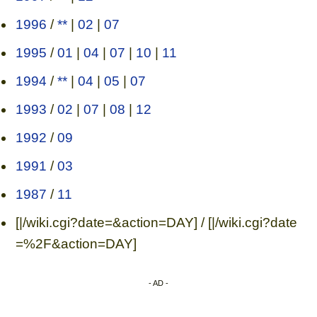
1996
/
**
|
02
|
07
1995
/
01
|
04
|
07
|
10
|
11
1994
/
**
|
04
|
05
|
07
1993
/
02
|
07
|
08
|
12
1992
/
09
1991
/
03
1987
/
11
[|/wiki.cgi?date=&action=DAY] / [|/wiki.cgi?date
=%2F&action=DAY]
- AD -