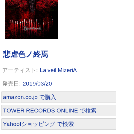
La'veil MizeriA
The reproduction 7th anniversary
『FALLING』THE LIVE [DVD]
2019/03/20
amazon.co.jp で購入
TOWER RECORDS ONLINE で検索
Yahoo!ショッピング で検索