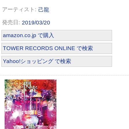
己龍
2019/03/20
amazon.co.jp で購入
TOWER RECORDS ONLINE で検索
閃光【通常盤：D】
Yahoo!ショッピング で検索