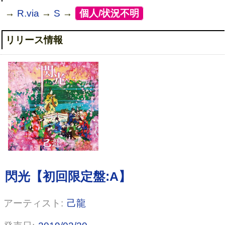
→
R.via
→
S
→
[
個人/状況不明
]
リリース情報
閃光【初回限定盤:B】
己龍