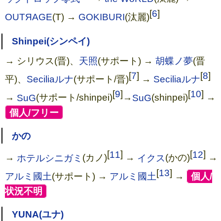
[
6
]
OUTЯAGE
(T) →
GOKIBURI
(汰麗)
Shinpei(シンペイ)
→ シリウス(晋)、
天照
(サポート) →
胡蝶ノ夢
(晋
[
7
]
[
8
]
平)、
Seciliaルナ
(サポート/晋)
→
Seciliaルナ
[
9
]
[
10
]
→
SuG
(サポート/shinpei)
→
SuG
(shinpei)
→
[
個人/フリー
]
かの
閃光【初回限定盤:A】
[
11
]
[
12
]
→
ホテルシニガミ
(カノ)
→
イクス
(かの)
→
[
13
]
アルミ國土
(サポート) →
アルミ國土
→
[
個人/
状況不明
]
YUNA(ユナ)