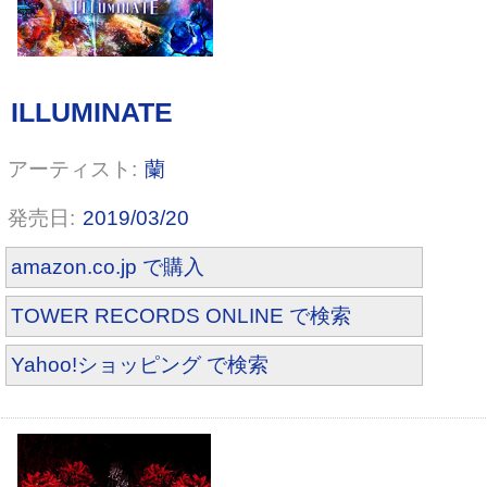
蘭
2019/03/20
amazon.co.jp で購入
4周年ワンマンライブ「雨の日」20
18.12.25 渋谷WWW [DVD]
TOWER RECORDS ONLINE で検索
Yahoo!ショッピング で検索