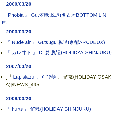
2000/03/20
『 Phobia 』 Gu.依織 脱退(名古屋BOTTOM LIN
E)
2006/03/20
『 Nude air 』 Gt.tsugu 脱退(京都ARCDEUX)
『 カレヰド 』 Dr.婪 脱退(HOLIDAY SHINJUKU)
2007/03/20
[『
Lapislazuli、らぴ學
』 解散(HOLIDAY OSAK
A)|/NEWS_495]
2008/03/20
『 hurts 』 解散(HOLIDAY SHINJUKU)