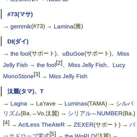
#73(マサ)
→
gemmik
(#73) →
Lamina
(雅)
DI(ダイ)
→
the fool
(サポート)、
uBuGoe
(サポート)、
Miss
[
2
]
Jelly Fish
→
the fool
、
Miss Jelly Fish
、
Lucy
[
3
]
MonoStone
→
Miss Jelly Fish
汰麗(タマ)、T
→
Lagna
→ La'rave →
Luminas
(TAMA) →
シルバ
リズム
(Ba.→Vo.汰麗) →
シリアル⇔NUMBER
(Ba.)
[
4
]
→
ActLess TheAteR
→
ZEXER
(サポート) →
バ
[
5
]
ックドロップ零式
→
the WoRLD
(汰麗) →