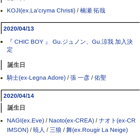
KOJI(ex.La'cryma Christi)
/
楠瀬 拓哉
2020/04/13
『 CHIC BOY 』 Gu.ジュノン、Gu.涼我 加入決
定
誕生日
騎士(ex-Legna Adore)
/
張 一彦
/
佑聖
2020/04/14
誕生日
NAGI(ex.Eve)
/
Naoto(ex-CREA)
/
ナオト(ex-CR
IMSON)
/
暁人
/
三狼
/
舞(ex.Rougir La Neige)