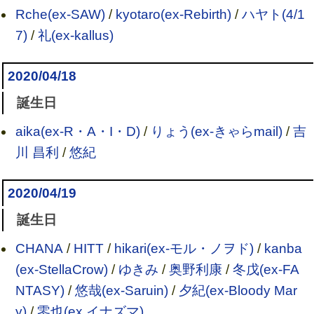
Rche(ex-SAW)
/
kyotaro(ex-Rebirth)
/
ハヤト(4/1
7)
/
礼(ex-kallus)
2020/04/18
誕生日
aika(ex-R・A・I・D)
/
りょう(ex-きゃらmail)
/
吉
川 昌利
/
悠紀
2020/04/19
誕生日
CHANA
/
HITT
/
hikari(ex-モル・ノヲド)
/
kanba
(ex-StellaCrow)
/
ゆきみ
/
奥野利康
/
冬戊(ex-FA
NTASY)
/
悠哉(ex-Saruin)
/
夕紀(ex-Bloody Mar
y)
/
零也(ex.イナズマ)