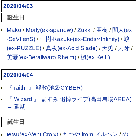
2020/04/03
誕生日
Mako
/
Morly(ex-sparrow)
/
Zukki
/
亜樹
/
闇人(ex
-SeVIIenS)
/
一樹-Kazuki-(ex-Ends∞Infinity)
/
峻
(ex-PUZZLE)
/
真夜(ex-Acid Slade)
/
天兎
/
刀牙
/
美憂(ex-Berallwarp Rheim)
/
楓(ex.KeiL)
2020/04/04
『 raith. 』 解散(池袋CYBER)
『 Wizard 』 ますみ 追悼ライブ(高田馬場AREA)
→ 延期
誕生日
tetsu(ex-Vent Croix)
/
たつや from メルヘン
/
の