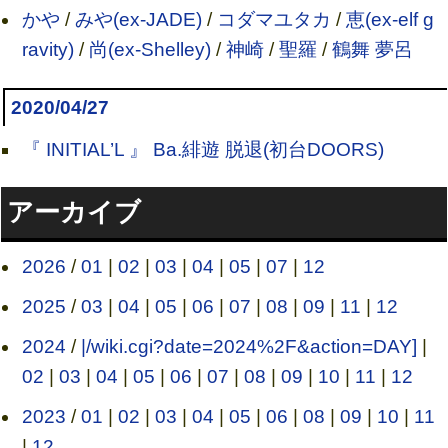
かや
/
みや(ex-JADE)
/
コダマユタカ
/
恵(ex-elf g
ravity)
/
尚(ex-Shelley)
/
神崎
/
聖羅
/
鶴舞 夢呂
2020/04/27
『 INITIAL’L 』 Ba.緋遊 脱退(初台DOORS)
アーカイブ
2026
/
01
|
02
|
03
|
04
|
05
|
07
|
12
2025
/
03
|
04
|
05
|
06
|
07
|
08
|
09
|
11
|
12
2024
/
|/wiki.cgi?date=2024%2F&action=DAY]
|
02
|
03
|
04
|
05
|
06
|
07
|
08
|
09
|
10
|
11
|
12
2023
/
01
|
02
|
03
|
04
|
05
|
06
|
08
|
09
|
10
|
11
|
12