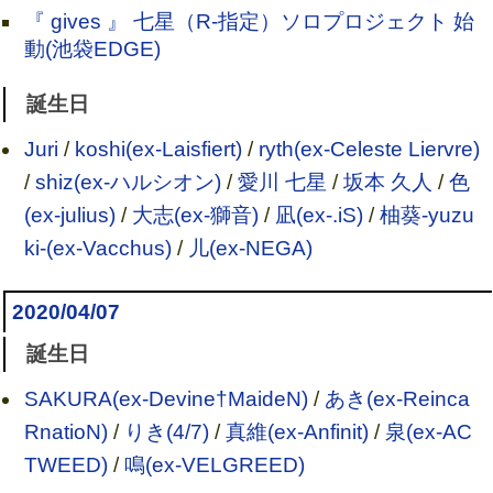
『 gives 』 七星（R-指定）ソロプロジェクト 始
動(池袋EDGE)
誕生日
Juri
/
koshi(ex-Laisfiert)
/
ryth(ex-Celeste Liervre)
/
shiz(ex-ハルシオン)
/
愛川 七星
/
坂本 久人
/
色
(ex-julius)
/
大志(ex-獅音)
/
凪(ex-.iS)
/
柚葵-yuzu
ki-(ex-Vacchus)
/
儿(ex-NEGA)
2020/04/07
誕生日
SAKURA(ex-Devine†MaideN)
/
あき(ex-Reinca
RnatioN)
/
りき(4/7)
/
真維(ex-Anfinit)
/
泉(ex-AC
TWEED)
/
鳴(ex-VELGREED)