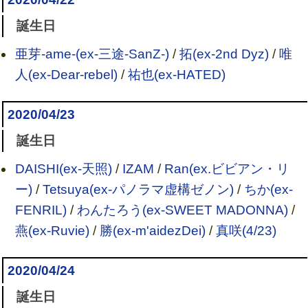
誕生日
亜芽-ame-(ex-三途-SanZ-)
/
拓(ex-2nd Dyz)
/
唯
人(ex-Dear-rebel)
/
祐也(ex-HATED)
2020/04/23
誕生日
DAISHI(ex-天照)
/
IZAM
/
Ran(ex.ビビアン・リ
ー)
/
Tetsuya(ex-パノラマ虚構ゼノン)
/
ちか(ex-
FENRIL)
/
わんたろう(ex-SWEET MADONNA)
/
燕(ex-Ruvie)
/
勝(ex-m'aidezDei)
/
真咲(4/23)
2020/04/24
誕生日