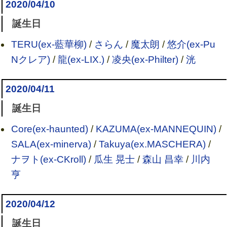
2020/04/10
誕生日
TERU(ex-藍華柳)
/
さらん
/
魔太朗
/
悠介(ex-Pu
Nクレア)
/
龍(ex-LIX.)
/
凌央(ex-Philter)
/
洸
2020/04/11
誕生日
Core(ex-haunted)
/
KAZUMA(ex-MANNEQUIN)
/
SALA(ex-minerva)
/
Takuya(ex.MASCHERA)
/
ナヲト(ex-CKroll)
/
瓜生 晃士
/
森山 昌幸
/
川内
亨
2020/04/12
誕生日