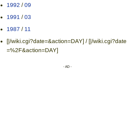
1992
/
09
1991
/
03
1987
/
11
[|/wiki.cgi?date=&action=DAY] / [|/wiki.cgi?date
=%2F&action=DAY]
- AD -