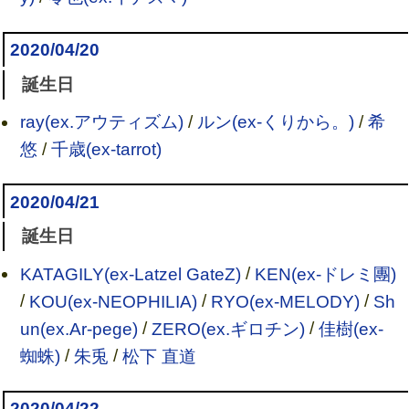
2020/04/20
誕生日
ray(ex.アウティズム)
/
ルン(ex-くりから。)
/
希
悠
/
千歳(ex-tarrot)
2020/04/21
誕生日
KATAGILY(ex-Latzel GateZ)
/
KEN(ex-ドレミ團)
/
KOU(ex-NEOPHILIA)
/
RYO(ex-MELODY)
/
Sh
un(ex.Ar-pege)
/
ZERO(ex.ギロチン)
/
佳樹(ex-
蜘蛛)
/
朱兎
/
松下 直道
2020/04/22