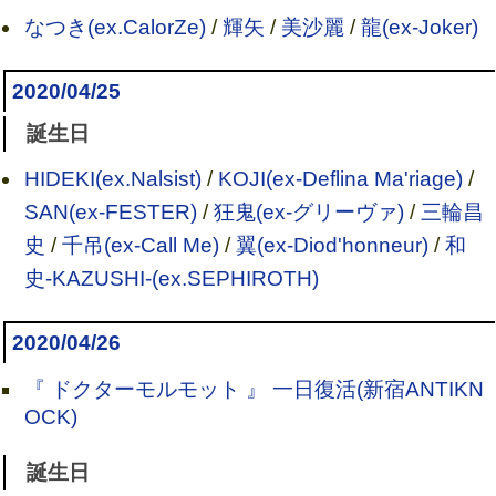
なつき(ex.CalorZe)
/
輝矢
/
美沙麗
/
龍(ex-Joker)
2020/04/25
誕生日
HIDEKI(ex.Nalsist)
/
KOJI(ex-Deflina Ma'riage)
/
SAN(ex-FESTER)
/
狂鬼(ex-グリーヴァ)
/
三輪昌
史
/
千吊(ex-Call Me)
/
翼(ex-Diod'honneur)
/
和
史-KAZUSHI-(ex.SEPHIROTH)
2020/04/26
『 ドクターモルモット 』 一日復活(新宿ANTIKN
OCK)
誕生日