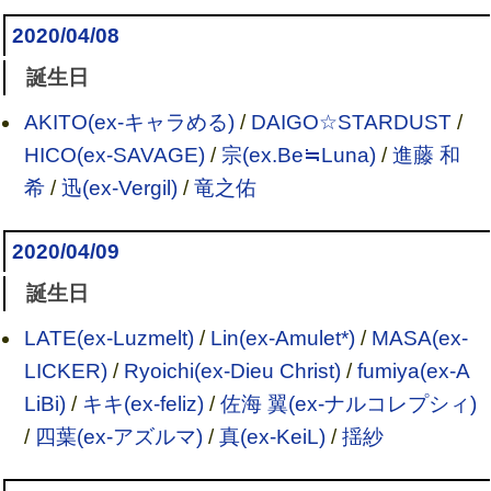
2020/04/08
誕生日
AKITO(ex-キャラめる)
/
DAIGO☆STARDUST
/
HICO(ex-SAVAGE)
/
宗(ex.Be≒Luna)
/
進藤 和
希
/
迅(ex-Vergil)
/
竜之佑
2020/04/09
誕生日
LATE(ex-Luzmelt)
/
Lin(ex-Amulet*)
/
MASA(ex-
LICKER)
/
Ryoichi(ex-Dieu Christ)
/
fumiya(ex-A
LiBi)
/
キキ(ex-feliz)
/
佐海 翼(ex-ナルコレプシィ)
/
四葉(ex-アズルマ)
/
真(ex-KeiL)
/
揺紗