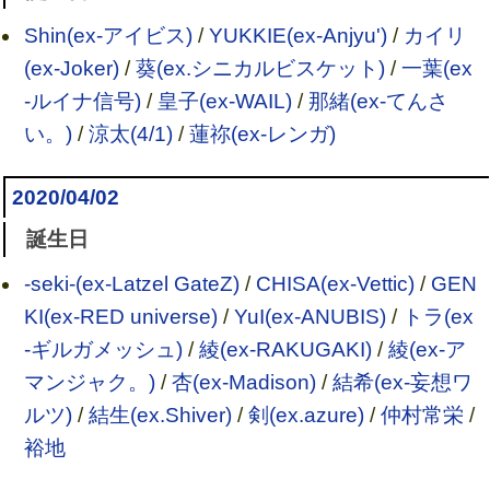
Shin(ex-アイビス)
/
YUKKIE(ex-Anjyu')
/
カイリ
(ex-Joker)
/
葵(ex.シニカルビスケット)
/
一葉(ex
-ルイナ信号)
/
皇子(ex-WAIL)
/
那緒(ex-てんさ
い。)
/
涼太(4/1)
/
蓮祢(ex-レンガ)
2020/04/02
誕生日
-seki-(ex-Latzel GateZ)
/
CHISA(ex-Vettic)
/
GEN
KI(ex-RED universe)
/
YuI(ex-ANUBIS)
/
トラ(ex
-ギルガメッシュ)
/
綾(ex-RAKUGAKI)
/
綾(ex-ア
マンジャク。)
/
杏(ex-Madison)
/
結希(ex-妄想ワ
ルツ)
/
結生(ex.Shiver)
/
剣(ex.azure)
/
仲村常栄
/
裕地