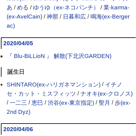
あ
/
める
/
ゆうゆ（ex-ネコパンチ）
/
業-karma-
(ex-AvelCain)
/
神那
/
日暮和広
/
鳴海(ex-Berger
ac)
2020/04/05
『 Blu-BiLLioN 』 解散(下北沢GARDEN)
誕生日
SHINTARO(ex-ハリガネマンション)
/
イチノ
セ・カット・ミスフィッツ
/
ナオキ(ex-クロノス)
/
一二三
/
恵巳
/
渋谷(ex-東京指定)
/
聖月
/
歩(ex-
2nd Dyz)
2020/04/06