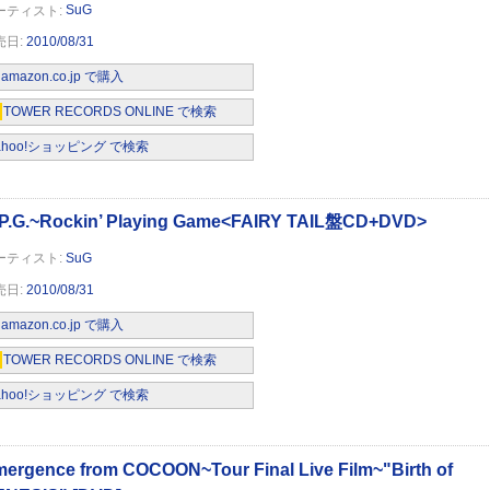
SuG
2010/08/31
amazon.co.jp で購入
TOWER RECORDS ONLINE で検索
OON~Tour Final Live Film~"Birth of
ahoo!ショッピング で検索
SuG
2010/08/31
amazon.co.jp で購入
OCOON~Tour Document Film~ [DVD]
TOWER RECORDS ONLINE で検索
ahoo!ショッピング で検索