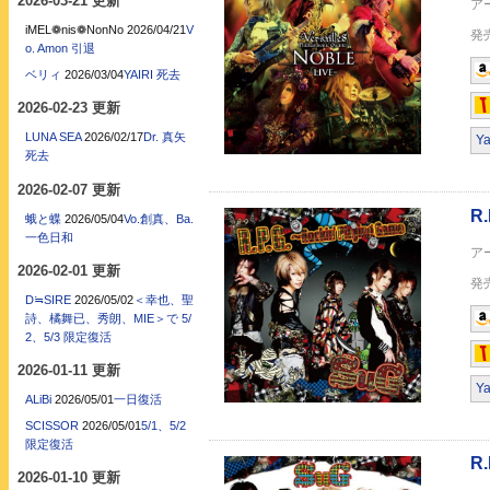
2026-03-21 更新
iMEL❁nis❁NonNo
2026/04/21
V
o. Amon 引退
R.P.G.~Rockin’ P
ベリィ
2026/03/04
YAIRI 死去
2026-02-23 更新
LUNA SEA
2026/02/17
Dr. 真矢
Y
死去
2026-02-07 更新
蛾と蝶
2026/05/04
Vo.創真、Ba.
一色日和
R.P.G.~Rockin’ Pl
2026-02-01 更新
D≒SIRE
2026/05/02
＜幸也、聖
詩、橘舞已、秀朗、MIE＞で 5/
2、5/3 限定復活
2026-01-11 更新
Y
ALiBi
2026/05/01
一日復活
SCISSOR
2026/05/01
5/1、5/2
R.P.G.~Rockin’ Pl
限定復活
2026-01-10 更新