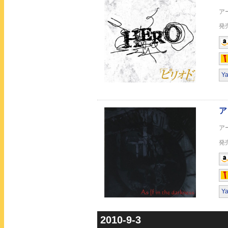
Precious
Y
MI DA RA(初回限定盤
Y
MI DA RA
2010-9-3