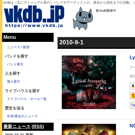
vkdbは（主にヴィジュアル系の）バンドやアーティストの、過去から現在までの活動、リ
新vkdb開発中
Menu
2010-9-1
Lyrical Sympathy -L
ニュース
/
新譜
バンドを探す
バンド索引
人を探す
個人索引
ライブハウスを探す
NOBLE -LIVE-
ライブハウス・ホール一覧
Y
歴史を辿る
年表
/
過去のニュース
最新ニュース
(
RSS
)