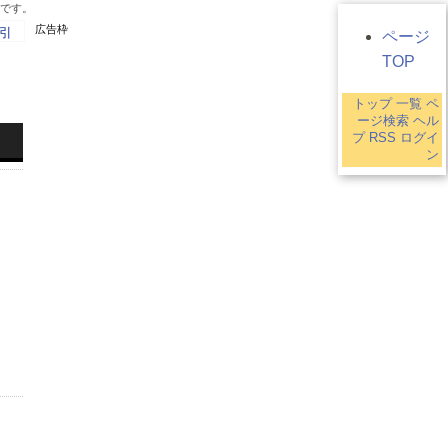
ジです。
広告枠
引
ページ
TOP
トップ
一覧
ペ
9
ージ検索
ヘル
プ
RSS
ログイ
ン