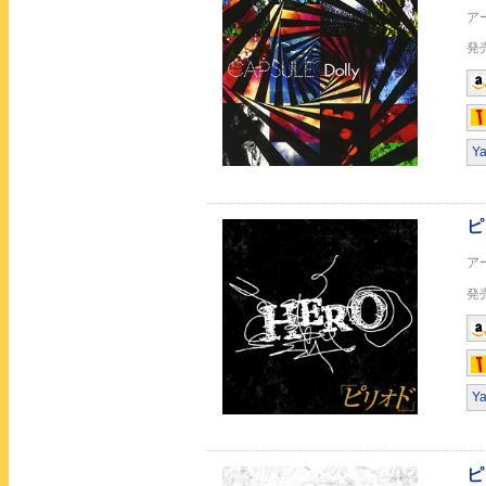
COSMIC☆GIRL
Y
Precious (初回生産
Y