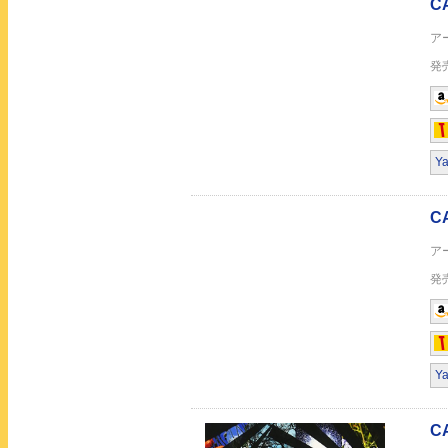
Y
ピリオド
アローン
Y