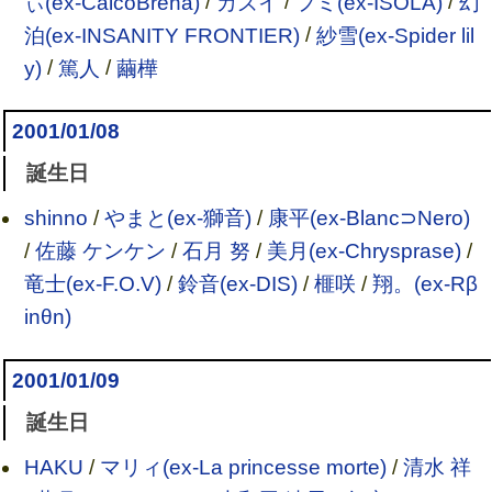
ぃ(ex-CalcoBrena)
/
カズイ
/
フミ(ex-ISOLA)
/
幻
泊(ex-INSANITY FRONTIER)
/
紗雪(ex-Spider lil
y)
/
篤人
/
繭樺
2001/01/08
誕生日
shinno
/
やまと(ex-獅音)
/
康平(ex-Blanc⊃Nero)
/
佐藤 ケンケン
/
石月 努
/
美月(ex-Chrysprase)
/
竜士(ex-F.O.V)
/
鈴音(ex-DIS)
/
榧咲
/
翔。(ex-Rβ
inθn)
2001/01/09
誕生日
HAKU
/
マリィ(ex-La princesse morte)
/
清水 祥