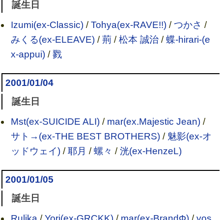
誕生日
Izumi(ex-Classic)
/
Tohya(ex-RAVE!!)
/
つかさ
/
みくる(ex-ELEAVE)
/
荊
/
松本 誠治
/
蝶-hirari-(e
x-appui)
/
戮
2001/01/04
誕生日
Mst(ex-SUICIDE ALI)
/
mar(ex.Majestic Jean)
/
サト→(ex-THE BEST BROTHERS)
/
魅影(ex-オ
ッドウェイ)
/
耶月
/
螺々
/
洸(ex-HenzeL)
2001/01/05
誕生日
Rulika
/
Yori(ex-GRCKK)
/
mar(ex-BrandΦ)
/
yos