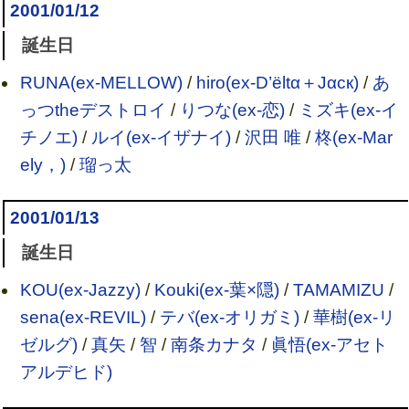
2001/01/12
誕生日
RUNA(ex-MELLOW)
/
hiro(ex-D’ёltα＋Jαск)
/
あ
っつtheデストロイ
/
りつな(ex-恋)
/
ミズキ(ex-イ
チノエ)
/
ルイ(ex-イザナイ)
/
沢田 唯
/
柊(ex-Mar
ely，)
/
瑠っ太
2001/01/13
誕生日
KOU(ex-Jazzy)
/
Kouki(ex-葉×隠)
/
TAMAMIZU
/
sena(ex-REVIL)
/
テバ(ex-オリガミ)
/
華樹(ex-リ
ゼルグ)
/
真矢
/
智
/
南条カナタ
/
眞悟(ex-アセト
アルデヒド)