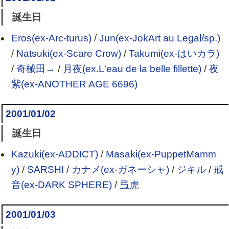
誕生日
Eros(ex-Arc-turus)
/
Jun(ex-JokArt au Legal/sp.)
/
Natsuki(ex-Scare Crow)
/
Takumi(ex-はいカラ)
/
奇械田→
/
月夜(ex.L'eau de la belle fillette)
/
夜
紫(ex-ANOTHER AGE 6696)
2001/01/02
誕生日
Kazuki(ex-ADDICT)
/
Masaki(ex-PuppetMamm
y)
/
SARSHI
/
カナメ(ex-ガネーシャ)
/
ジキル
/
戒
音(ex-DARK SPHERE)
/
弖虎
2001/01/03