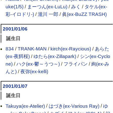
uke(1/5)
/
まーつん(ex-LuLu)
/
みく
/
タケル(ex-
彩-イロドリ-)
/
瀧川 一郎
/
眞(ex-BuZZ TRASH)
2001/01/06
誕生日
834
/
TRANK-MAN
/
kirch(ex-Raycious)
/
あらた
(ex-夜餌桜)
/
ゆたら(ex-Zillapark)
/
シン(ex-Cyclo
ne)
/
ハク(ex-鬱～うつ～)
/
フライパン
/
絢(ex-み
んと)
/
夜弥(ex-kelli)
2001/01/07
誕生日
Takuya(ex-Atelier)
/
はづき(ex-Various Ray)
/
ゆ