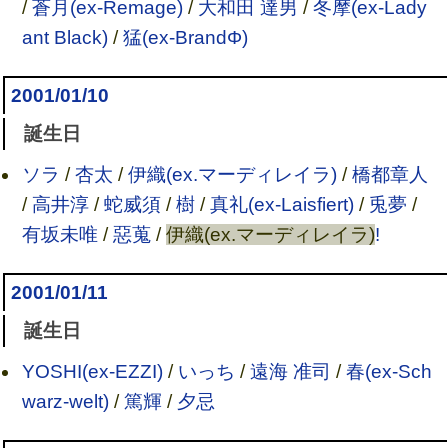
/
蒼月(ex-Remage)
/
大和田 達男
/
冬摩(ex-Lady
ant Black)
/
猛(ex-BrandΦ)
2001/01/10
誕生日
ソラ
/
杏太
/
伊織(ex.マーディレイラ)
/
橋都章人
/
高井淳
/
蛇威須
/
樹
/
真礼(ex-Laisfiert)
/
兎夢
/
有坂未唯
/
惡蒐
/
伊織(ex.マーディレイラ)
!
2001/01/11
誕生日
YOSHI(ex-EZZI)
/
いっち
/
遠海 准司
/
春(ex-Sch
warz-welt)
/
篤輝
/
夕忌