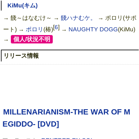
KiMu(キム)
→ 餞～はなむけ～ →
餞ハナむケ。
→ ポロリ(サポ
[
6
]
ート) →
ポロリ
(椿)
→
NAUGHTY DOGG
(KiMu)
→
[
個人/状況不明
]
リリース情報
GREAT ROCK’N ROLL HEROES