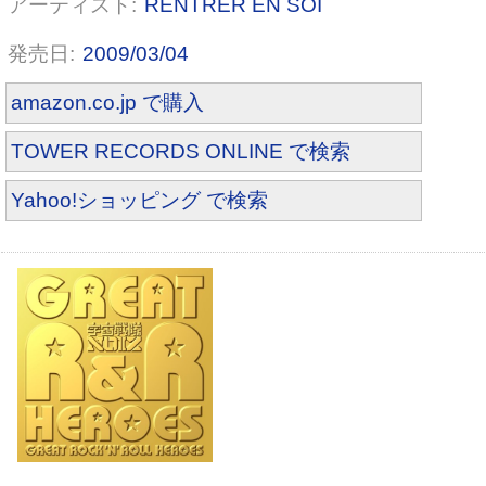
RENTRER EN SOI
2009/03/04
amazon.co.jp で購入
TOWER RECORDS ONLINE で検索
Yahoo!ショッピング で検索
BEATROCK★LOVE<PREMIUM VE
RSION>