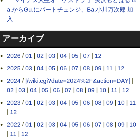
『 マイナス人生オーケストラ 』 矢沢もとはる B
a.からGu.にパートチェンジ、Ba.小川万次郎 加
入
アーカイブ
2026
/
01
|
02
|
03
|
04
|
05
|
07
|
12
2025
/
03
|
04
|
05
|
06
|
07
|
08
|
09
|
11
|
12
2024
/
|/wiki.cgi?date=2024%2F&action=DAY]
|
02
|
03
|
04
|
05
|
06
|
07
|
08
|
09
|
10
|
11
|
12
2023
/
01
|
02
|
03
|
04
|
05
|
06
|
08
|
09
|
10
|
11
|
12
2022
/
01
|
02
|
03
|
04
|
05
|
06
|
07
|
08
|
09
|
10
|
11
|
12