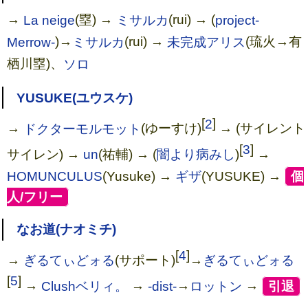
→
La neige
(塁) →
ミサルカ
(rui) → (
project-
Merrow-
)→
ミサルカ
(rui) →
未完成アリス
(琉火→有
栖川塁)、
ソロ
YUSUKE(ユウスケ)
[
2
]
→
ドクターモルモット
(ゆーすけ)
→ (サイレント
[
3
]
サイレン) →
un
(祐輔) → (
闇より病みし
)
→
HOMUNCULUS
(Yusuke) →
ギザ
(YUSUKE) →
[
個
人/フリー
]
MILLENARIANISM-THE WAR OF M
なお道(ナオミチ)
EGIDDO- [DVD]
[
4
]
→
ぎるてぃどォる
(サポート)
→
ぎるてぃどォる
[
5
]
→
Clushベリィ。
→
-dist-
→
ロットン
→
[
引退
]