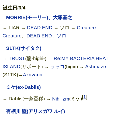
誕生日/3/4
MORRIE(モーリー)、大塚基之
→ LIAR →
DEAD END
→ ソロ →
Creature
Creature
、
DEAD END
、
ソロ
S1TK(サイタク)
→
TRUST
(龍-higiri-) →
Re:MY BACTERIA HEAT
ISLAND
(サポート) →
ラッコ
(higiri) →
Ashmaze.
(S1TK)→
Azavana
ミケ(ex-Dablis)
[
1
]
→ Dablis(一条憂稀) →
Nihilizm
(ミケ)
有栖川 塁(アリスガワ ルイ)