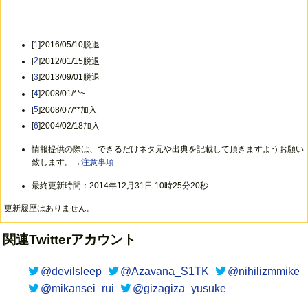
[
1
]2016/05/10脱退
[
2
]2012/01/15脱退
[
3
]2013/09/01脱退
[
4
]2008/01/**~
[
5
]2008/07/**加入
[
6
]2004/02/18加入
情報提供の際は、できるだけネタ元や出典を記載して頂きますようお願い
致します。→
注意事項
最終更新時間：2014年12月31日 10時25分20秒
更新履歴はありません。
関連Twitterアカウント
@devilsleep
@Azavana_S1TK
@nihilizmmike
@mikansei_rui
@gizagiza_yusuke