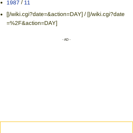
1987
/
11
[|/wiki.cgi?date=&action=DAY] / [|/wiki.cgi?date
=%2F&action=DAY]
- AD -