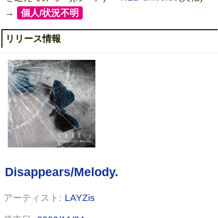
→
[
個人/状況不明
]
リリース情報
ドント レット ミー ダウン(初回限
定盤)(DVD付)
LAYZis