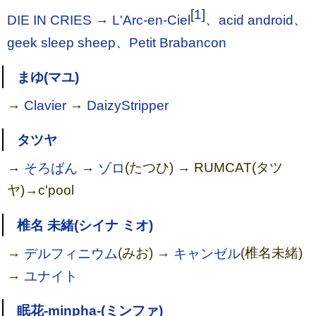
[
1
]
DIE IN CRIES
→
L'Arc-en-Ciel
、
acid android
、
geek sleep sheep
、
Petit Brabancon
まゆ(マユ)
→
Clavier
→
DaizyStripper
タツヤ
→
そろばん
→
ゾロ
(たつひ) → RUMCAT(タツ
ヤ)→c'pool
椎名 未緒(シイナ ミオ)
→
デルフィニウム
(みお) →
キャンゼル
(椎名未緒)
→
ユナイト
眠花-minpha-(ミンファ)