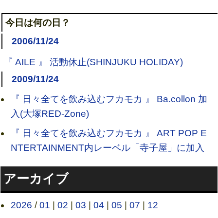
今日は何の日？
2006/11/24
『 AILE 』 活動休止(SHINJUKU HOLIDAY)
2009/11/24
『 日々全てを飲み込むフカモカ 』 Ba.collon 加
入(大塚RED-Zone)
『 日々全てを飲み込むフカモカ 』 ART POP E
NTERTAINMENT内レーベル「寺子屋」に加入
アーカイブ
2026
/
01
|
02
|
03
|
04
|
05
|
07
|
12