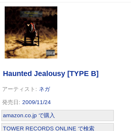
ネガ
2009/11/24
Iudicium
amazon.co.jp で購入
TOWER RECORDS ONLINE で検索