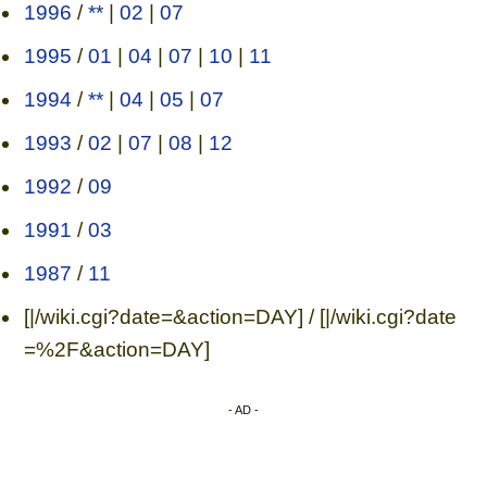
1996
/
**
|
02
|
07
1995
/
01
|
04
|
07
|
10
|
11
1994
/
**
|
04
|
05
|
07
1993
/
02
|
07
|
08
|
12
1992
/
09
1991
/
03
1987
/
11
[|/wiki.cgi?date=&action=DAY] / [|/wiki.cgi?date
=%2F&action=DAY]
- AD -