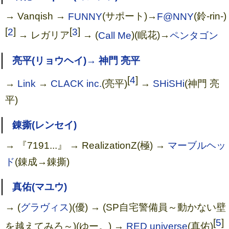
→ Vanqish →
FUNNY
(サポート)→
F@NNY
(鈴-rin-)
[
2
]
[
3
]
→ レガリア
→ (
Call Me
)(眠花)→
ペンタゴン
亮平(リョウヘイ)→ 神門 亮平
[
4
]
→
Link
→
CLACK inc.
(亮平)
→
SHiSHi
(神門 亮
平)
Disappears/Melody.
錬撕(レンセイ)
→ 『7191...』 → RealizationZ(極) →
マーブルヘッ
ド
(錬成→錬撕)
真佑(マユウ)
→ (
グラヴィス
)(優) → (SP自宅警備員～動かない壁
[
5
]
を越えてみろ～)(ゆー。) →
RED universe
(真佑)