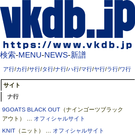
検索
-
MENU
-
NEWS
-
新譜
ア行
/
カ行
/
サ行
/
タ行
/
ナ行
/
ハ行
/
マ行
/
ヤ行
/
ラ行
/
ワ行
サイト
ナ行
9GOATS BLACK OUT
（ナインゴーツブラック
アウト） …
オフィシャルサイト
KNIT
（ニット） …
オフィシャルサイト