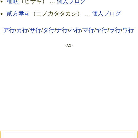
榧咲
（ヒサキ） …
個人ブログ
貮方孝司
（ニノカタタカシ） …
個人ブログ
ア行
/
カ行
/
サ行
/
タ行
/
ナ行
/
ハ行
/
マ行
/
ヤ行
/
ラ行
/
ワ行
- AD -