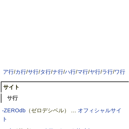
ア行
/
カ行
/
サ行
/
タ行
/
ナ行
/
ハ行
/
マ行
/
ヤ行
/
ラ行
/
ワ行
サイト
サ行
-ZEROdb
（ゼロデシベル） …
オフィシャルサイ
ト