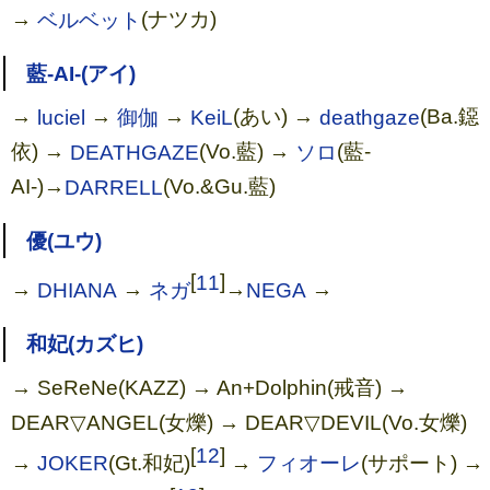
→
ベルベット
(ナツカ)
藍-AI-(アイ)
→
luciel
→
御伽
→
KeiL
(あい) →
deathgaze
(Ba.鐚
依) →
DEATHGAZE
(Vo.藍) →
ソロ
(藍-
AI-)→
DARRELL
(Vo.&Gu.藍)
優(ユウ)
[
11
]
→
DHIANA
→
ネガ
→
NEGA
→
和妃(カズヒ)
→ SeReNe(KAZZ) → An+Dolphin(戒音) →
DEAR▽ANGEL(女爍) → DEAR▽DEVIL(Vo.女爍)
[
12
]
→
JOKER
(Gt.和妃)
→
フィオーレ
(サポート) →