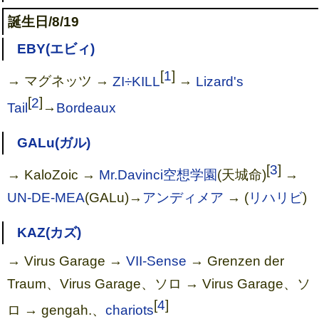
誕生日/8/19
EBY(エビィ)
[
1
]
→ マグネッツ →
ZI÷KILL
→
Lizard's
[
2
]
Tail
→
Bordeaux
GALu(ガル)
[
3
]
→ KaloZoic →
Mr.Davinci空想学園
(天城命)
→
UN-DE-MEA
(GALu)→
アンディメア
→ (
リハリビ
)
KAZ(カズ)
→ Virus Garage →
VII-Sense
→ Grenzen der
Traum、Virus Garage、ソロ → Virus Garage、ソ
[
4
]
ロ → gengah.、
chariots