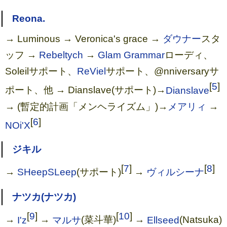
Reona.
→ Luminous → Veronica's grace →
ダウナー
スタ
ッフ →
Rebeltych
→
Glam Grammar
ローディ、
Soleilサポート、
ReViel
サポート、@nniversaryサ
[
5
]
ポート、他 → Dianslave(サポート)→
Dianslave
→ (暫定的計画「メンヘライズム」)→
メアリィ
→
[
6
]
NOi'X
ジキル
[
7
]
[
8
]
→
SHeepSLeep
(サポート)
→
ヴィルシーナ
ナツカ(ナツカ)
[
9
]
[
10
]
→
I'z
→
マルサ
(菜斗華)
→
Ellseed
(Natsuka)