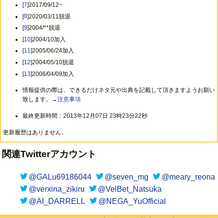
[
7
]2017/09/12~
[
8
]2020/03/11脱退
[
9
]2004/**脱退
[
10
]2004/10加入
[
11
]2005/06/24加入
[
12
]2004/05/10脱退
[
13
]2006/04/09加入
情報提供の際は、できるだけネタ元や出典を記載して頂きますようお願い
致します。→
注意事項
最終更新時間：2013年12月07日 23時23分22秒
更新履歴はありません。
関連Twitterアカウント
@GALu69186044
@seven_mg
@meary_reona
@verxina_zikiru
@VelBet_Natsuka
@AI_DARRELL
@NEGA_YuOfficial