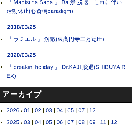
『 Magistina Saga 』 Ba.景 脱退、これに伴い
活動休止(心斎橋paradigm)
2018/03/25
『 ラミエル 』 解散(東高円寺二万電圧)
2020/03/25
『 breakin' holiday 』 Dr.KAJI 脱退(SHIBUYA R
EX)
アーカイブ
2026
/
01
|
02
|
03
|
04
|
05
|
07
|
12
2025
/
03
|
04
|
05
|
06
|
07
|
08
|
09
|
11
|
12