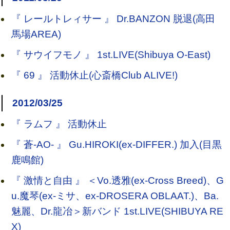
『 レールトレィサー 』 Dr.BANZON 脱退(高田
馬場AREA)
『 サウイフモノ 』 1st.LIVE(Shibuya O-East)
『 69 』 活動休止(心斎橋Club ALIVE!)
2012/03/25
『 ラムフ 』 活動休止
『 蒼-AO- 』 Gu.HIROKI(ex-DIFFER.) 加入(目黒
鹿鳴館)
『 激情と自由 』 ＜Vo.透雅(ex-Cross Breed)、G
u.魔琴(ex-ミサ、ex-DROSERA OBLAAT.)、Ba.
魅麗、Dr.龍冶＞新バンド 1st.LIVE(SHIBUYA RE
X)