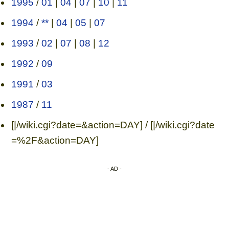
1995
/
01
|
04
|
07
|
10
|
11
1994
/
**
|
04
|
05
|
07
1993
/
02
|
07
|
08
|
12
1992
/
09
1991
/
03
1987
/
11
[|/wiki.cgi?date=&action=DAY] / [|/wiki.cgi?date
=%2F&action=DAY]
- AD -