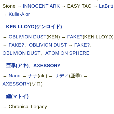
Stone →
INNOCENT ARK
→ EASY TAG →
LaBritt
→
Kulie-Alor
KEN LLOYD(ケンロイド)
→
OBLIVION DUST
(KEN) →
FAKE?
(KEN LLOYD)
→
FAKE?
、
OBLIVION DUST
→
FAKE?
、
OBLIVION DUST
、
ATOM ON SPHERE
亜季(アキ)、AXESSORY
→
Nana
→
ナナ
(aki) →
サディ
(亜季) →
AXESSORY
(ソロ)
纏(マトイ)
→ Chronical Legacy