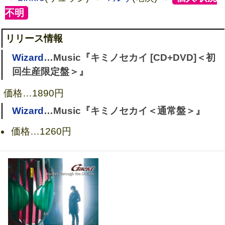
Journey through the Decade
不明
]
リリース情報
Wizard
…Music『キミノセカイ [CD+DVD]＜初
回生産限定盤＞』
価格…
1890円
Wizard
…Music『キミノセカイ＜通常盤＞』
価格…
1260円
DISTRESS AND COMA-Auditory I
mpression-