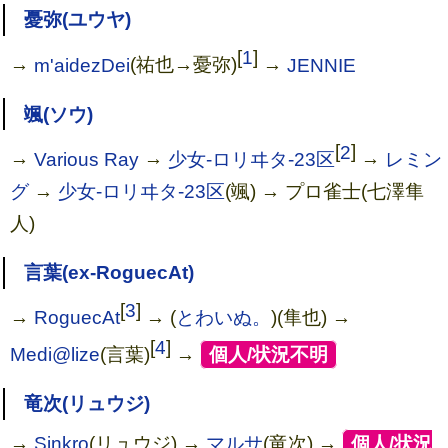
憂弥(ユウヤ)
[
1
]
→
m'aidezDei
(祐也→憂弥)
→
JENNIE
颯(ソウ)
[
2
]
→
Various Ray
→
少女-ロリヰタ-23区
→
レミン
グ
→
少女-ロリヰタ-23区
(颯) → プロ雀士(七澤隼
人)
言葉(ex-RoguecAt)
[
3
]
→
RoguecAt
→ (
とわいぬ。
)(隼也) →
[
4
]
Medi@lize
(言葉)
→
[
個人/状況不明
]
竜次(リュウジ)
→
Sinkro
(リュウジ) →
マルサ
(竜次) →
[
個人/状況