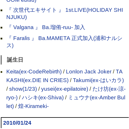
『 次世代エキサイト 』 1st.LIVE(HOLIDAY SHI
NJUKU)
『 Valgana 』 Ba.瑠侑-ruu- 加入
『 Faralis 』 Ba.MAMETA 正式加入(浦和ナルシ
ス)
誕生日
Keita(ex-CodeRebirth)
/
Lonlon Jack Joker
/
TA
KASHI(ex.DIE IN CRIES)
/
Takumi(ex-はいカラ)
/
show(1/23)
/
yusei(ex-epilatoire)
/
たけ坊(ex-涼-
ryo-)
/
ハシキ(ex-Shiva)
/
ミュウナ(ex-Amber Bul
let)
/
煌-Kirameki-
2010/01/24