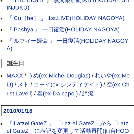
『 THE EIGHT 』 無期限活動休止(HOLIDAY SH
INJUKU)
『 Cu［be］ 』 1st.LIVE(HOLIDAY NAGOYA)
『 Pashya 』 一日復活(HOLIDAY NAGOYA)
『 ルフィー嬋命 』 一日復活(HOLIDAY NAGOY
A)
誕生日
MAXX
/
うめ(ex-Michel Douglas)
/
れいや(ex-Me
Lt)
/
メト
/
ユーイ(ex-シンディケイト)
/
空(ex-Ch
rist Laveil)
/
奏(ex-Da capo.)
/
綺流
2010/01/18
『 Latzel GateZ 』 「Laz el GateZ」から「Latz
el GateZ」に表記を変更して活動再開(仙台HOO