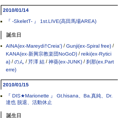
2010/01/14
『 -SkeletT- 』 1st.LIVE(高田馬場AREA)
誕生日
AINA(ex-Mareydi†Creia')
/
Gunji(ex-Spiral free)
/
KANA(ex-新興宗教楽団NoGoD)
/
reiki(ex-Rytici
a)
/
のん
/
芹澤 結
/
神葵(ex-JUNK)
/
刹那(ex.Part
erre)
2010/01/15
『 DIS★Marionette 』 Gt.hisana、Ba.真純、Dr.
達也 脱退、活動休止
誕生日