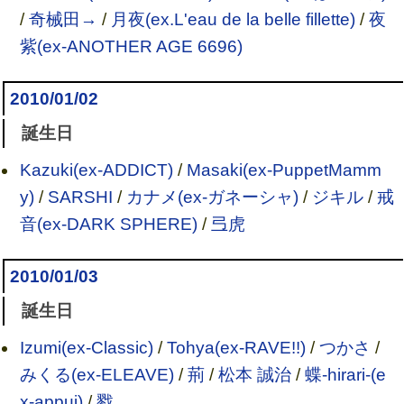
/
奇械田→
/
月夜(ex.L'eau de la belle fillette)
/
夜
紫(ex-ANOTHER AGE 6696)
2010/01/02
誕生日
Kazuki(ex-ADDICT)
/
Masaki(ex-PuppetMamm
y)
/
SARSHI
/
カナメ(ex-ガネーシャ)
/
ジキル
/
戒
音(ex-DARK SPHERE)
/
弖虎
2010/01/03
誕生日
Izumi(ex-Classic)
/
Tohya(ex-RAVE!!)
/
つかさ
/
みくる(ex-ELEAVE)
/
荊
/
松本 誠治
/
蝶-hirari-(e
x-appui)
/
戮