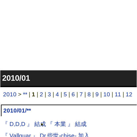
2010/01
2010
>
**
|
1
|
2
|
3
|
4
|
5
|
6
|
7
|
8
|
9
|
10
|
11
|
12
2010/01/**
『 D,D,D 』 結成
『 本業 』 結成
『 Vallquar 』 Dr.些世-chise- 加入