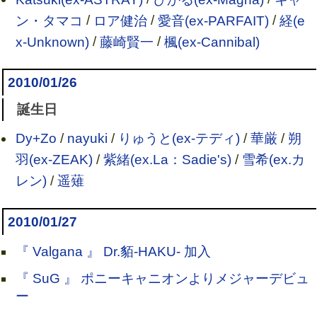
ン・タマコ
/
ロア健治
/
愛音(ex-PARFAIT)
/
経(e
x-Unknown)
/
藤崎賢一
/
楓(ex-Cannibal)
2010/01/26
誕生日
Dy+Zo
/
nayuki
/
りゅうと(ex-テディ)
/
華厳
/
朔
羽(ex-ZEAK)
/
紫緒(ex.La：Sadie's)
/
雪希(ex.カ
レン)
/
遥薙
2010/01/27
『 Valgana 』 Dr.貊-HAKU- 加入
『 SuG 』 ポニーキャニオンよりメジャーデビュ
ー