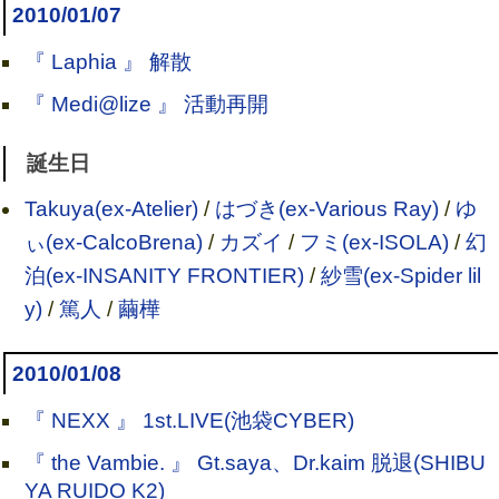
2010/01/07
『 Laphia 』 解散
『 Medi@lize 』 活動再開
誕生日
Takuya(ex-Atelier)
/
はづき(ex-Various Ray)
/
ゆ
ぃ(ex-CalcoBrena)
/
カズイ
/
フミ(ex-ISOLA)
/
幻
泊(ex-INSANITY FRONTIER)
/
紗雪(ex-Spider lil
y)
/
篤人
/
繭樺
2010/01/08
『 NEXX 』 1st.LIVE(池袋CYBER)
『 the Vambie. 』 Gt.saya、Dr.kaim 脱退(SHIBU
YA RUIDO K2)