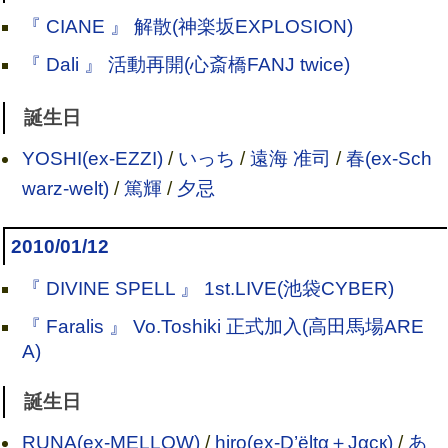
『 CIANE 』 解散(神楽坂EXPLOSION)
『 Dali 』 活動再開(心斎橋FANJ twice)
誕生日
YOSHI(ex-EZZI)
/
いっち
/
遠海 准司
/
春(ex-Sch
warz-welt)
/
篤輝
/
夕忌
2010/01/12
『 DIVINE SPELL 』 1st.LIVE(池袋CYBER)
『 Faralis 』 Vo.Toshiki 正式加入(高田馬場ARE
A)
誕生日
RUNA(ex-MELLOW)
/
hiro(ex-D’ёltα＋Jαск)
/
あ