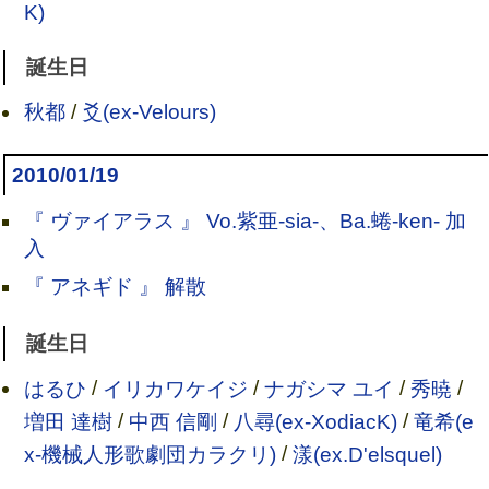
K)
誕生日
秋都
/
爻(ex-Velours)
2010/01/19
『 ヴァイアラス 』 Vo.紫亜-sia-、Ba.蜷-ken- 加
入
『 アネギド 』 解散
誕生日
はるひ
/
イリカワケイジ
/
ナガシマ ユイ
/
秀暁
/
増田 達樹
/
中西 信剛
/
八尋(ex-XodiacK)
/
竜希(e
x-機械人形歌劇団カラクリ)
/
漾(ex.D'elsquel)