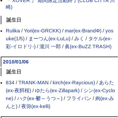
『 XOVER 』 期間限定活動終了(CLUB CITTA'川
崎)
誕生日
Rulika
/
Yori(ex-GRCKK)
/
mar(ex-BrandΦ)
/
yos
uke(1/5)
/
まーつん(ex-LuLu)
/
みく
/
タケル(ex-
彩-イロドリ-)
/
瀧川 一郎
/
眞(ex-BuZZ TRASH)
2010/01/06
誕生日
834
/
TRANK-MAN
/
kirch(ex-Raycious)
/
あらた
(ex-夜餌桜)
/
ゆたら(ex-Zillapark)
/
シン(ex-Cyclo
ne)
/
ハク(ex-鬱～うつ～)
/
フライパン
/
絢(ex-み
んと)
/
夜弥(ex-kelli)