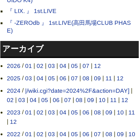
UIDO K4)
『 LIX. 』 1st.LIVE
『 -ZEROdb 』 1st.LIVE(高田馬場CLUB PHAS
E)
アーカイブ
2026
/
01
|
02
|
03
|
04
|
05
|
07
|
12
2025
/
03
|
04
|
05
|
06
|
07
|
08
|
09
|
11
|
12
2024
/
|/wiki.cgi?date=2024%2F&action=DAY]
|
02
|
03
|
04
|
05
|
06
|
07
|
08
|
09
|
10
|
11
|
12
2023
/
01
|
02
|
03
|
04
|
05
|
06
|
08
|
09
|
10
|
11
|
12
2022
/
01
|
02
|
03
|
04
|
05
|
06
|
07
|
08
|
09
|
10