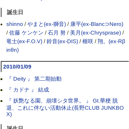
誕生日
shinno
/
やまと(ex-獅音)
/
康平(ex-Blanc⊃Nero)
/
佐藤 ケンケン
/
石月 努
/
美月(ex-Chrysprase)
/
竜士(ex-F.O.V)
/
鈴音(ex-DIS)
/
榧咲
/
翔。(ex-Rβ
inθn)
2010/01/09
『 Deity 』 第二期始動
『 カドナ 』 結成
『 妖艶なる園、崩壊シタ世界。 』 Gt.華梗 脱
退、これに伴ない活動休止(長野CLUB JUNKBO
X)
誕生日