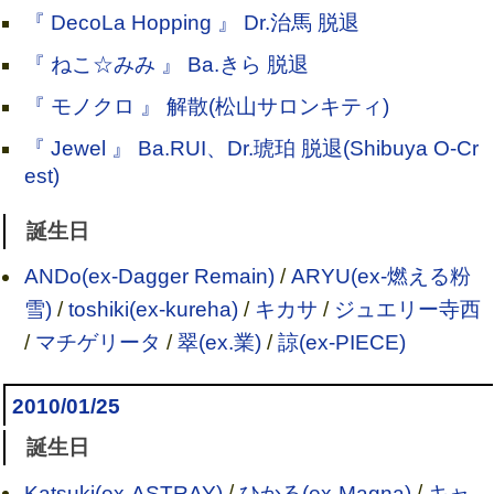
『 DecoLa Hopping 』 Dr.治馬 脱退
『 ねこ☆みみ 』 Ba.きら 脱退
『 モノクロ 』 解散(松山サロンキティ)
『 Jewel 』 Ba.RUI、Dr.琥珀 脱退(Shibuya O-Cr
est)
誕生日
ANDo(ex-Dagger Remain)
/
ARYU(ex-燃える粉
雪)
/
toshiki(ex-kureha)
/
キカサ
/
ジュエリー寺西
/
マチゲリータ
/
翠(ex.業)
/
諒(ex-PIECE)
2010/01/25
誕生日
Katsuki(ex-ASTRAY)
/
ひかる(ex-Magna)
/
キャ