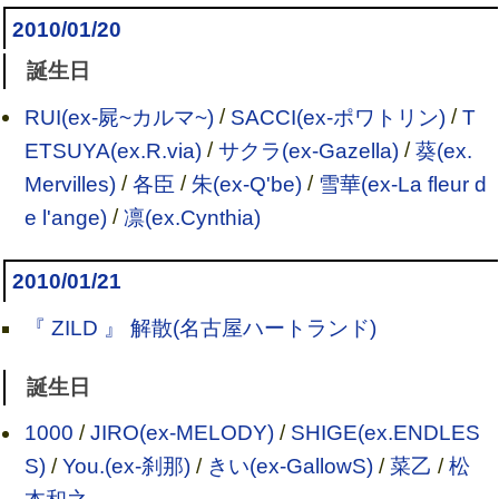
2010/01/20
誕生日
RUI(ex-屍~カルマ~)
/
SACCI(ex-ポワトリン)
/
T
ETSUYA(ex.R.via)
/
サクラ(ex-Gazella)
/
葵(ex.
Mervilles)
/
各臣
/
朱(ex-Q'be)
/
雪華(ex-La fleur d
e l'ange)
/
凛(ex.Cynthia)
2010/01/21
『 ZILD 』 解散(名古屋ハートランド)
誕生日
1000
/
JIRO(ex-MELODY)
/
SHIGE(ex.ENDLES
S)
/
You.(ex-刹那)
/
きい(ex-GallowS)
/
菜乙
/
松