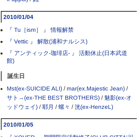
2010/01/04
『 Tu［ism］ 』 情報解禁
『 Vettic 』 解散(浦和ナルシス)
『 アンティック-珈琲店- 』 活動休止(日本武道
館)
誕生日
Mst(ex-SUICIDE ALI)
/
mar(ex.Majestic Jean)
/
サト→(ex-THE BEST BROTHERS)
/
魅影(ex-オ
ッドウェイ)
/
耶月
/
螺々
/
洸(ex-HenzeL)
2010/01/05