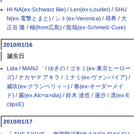
HI-NA(ex-Schwarz lilie)
/
Len(ex-Louder)
/
SHU
N(ex.電撃とまと)
/
シト(ex-Veronica)
/
尋希
/
大
正谷 隆
/
柚(from広島)
/
龍哉(ex-Schmelz Cure)
2010/01/16
誕生日
Lida
/
MANJ゛
/
ゆきの
/
ゴキミ(ex-東京ヒーロー
ズ)
/
ナカヤマ アキラ
/
ミナミ(ex-ヴァンパイア)
/
威吹(ex-クランベリィ～)
/
春(ex-オーダーメイ
ド)
/
霧(ex.Alc<α>dia)
/
鈴木 達也
/
蓮沙
/
凛(ex-E
clipsE)
2010/01/17