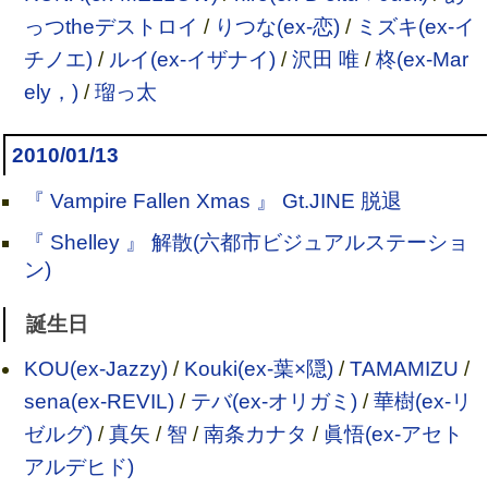
っつtheデストロイ
/
りつな(ex-恋)
/
ミズキ(ex-イ
チノエ)
/
ルイ(ex-イザナイ)
/
沢田 唯
/
柊(ex-Mar
ely，)
/
瑠っ太
2010/01/13
『 Vampire Fallen Xmas 』 Gt.JINE 脱退
『 Shelley 』 解散(六都市ビジュアルステーショ
ン)
誕生日
KOU(ex-Jazzy)
/
Kouki(ex-葉×隠)
/
TAMAMIZU
/
sena(ex-REVIL)
/
テバ(ex-オリガミ)
/
華樹(ex-リ
ゼルグ)
/
真矢
/
智
/
南条カナタ
/
眞悟(ex-アセト
アルデヒド)