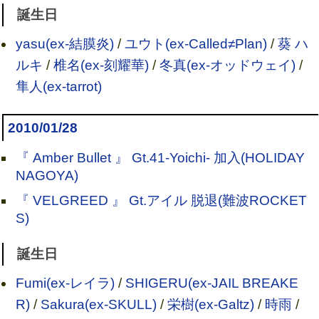
誕生日
yasu(ex-結膜炎)
/
ユウト(ex-Called≠Plan)
/
葵 ハ
ルキ
/
椎名(ex-刻耀華)
/
冬真(ex-オッドウェイ)
/
隼人(ex-tarrot)
2010/01/28
『 Amber Bullet 』 Gt.41-Yoichi- 加入(HOLIDAY
NAGOYA)
『 VELGREED 』 Gt.アイル 脱退(難波ROCKET
S)
誕生日
Fumi(ex-レイラ)
/
SHIGERU(ex-JAIL BREAKE
R)
/
Sakura(ex-SKULL)
/
栄樹(ex-Galtz)
/
時雨
/