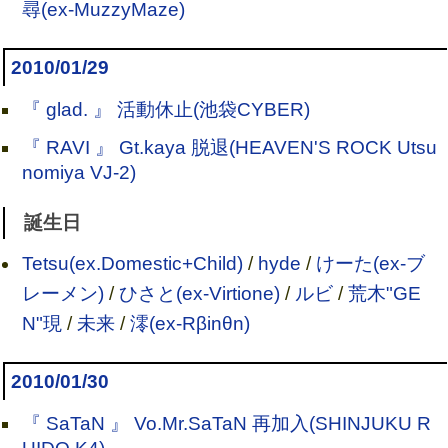
尋(ex-MuzzyMaze)
2010/01/29
『 glad. 』 活動休止(池袋CYBER)
『 RAVI 』 Gt.kaya 脱退(HEAVEN'S ROCK Utsu
nomiya VJ-2)
誕生日
Tetsu(ex.Domestic+Child)
/
hyde
/
けーた(ex-ブ
レーメン)
/
ひさと(ex-Virtione)
/
ルビ
/
荒木"GE
N"現
/
未来
/
澪(ex-Rβinθn)
2010/01/30
『 SaTaN 』 Vo.Mr.SaTaN 再加入(SHINJUKU R