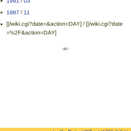
1991
/
03
1987
/
11
[|/wiki.cgi?date=&action=DAY] / [|/wiki.cgi?date
=%2F&action=DAY]
- AD -