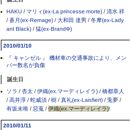
HAKU
/
マリィ(ex-La princesse morte)
/
清水 祥
/
蒼月(ex-Remage)
/
大和田 達男
/
冬摩(ex-Lady
ant Black)
/
猛(ex-BrandΦ)
2010/01/10
『 キャンゼル 』 機材車の交通事故により、メン
バー数名が負傷
誕生日
ソラ
/
杏太
/
伊織(ex.マーディレイラ)
/
橋都章人
/
高井淳
/
蛇威須
/
樹
/
真礼(ex-Laisfiert)
/
兎夢
/
有坂未唯
/
惡蒐
/
伊織(ex.マーディレイラ)
!
2010/01/11