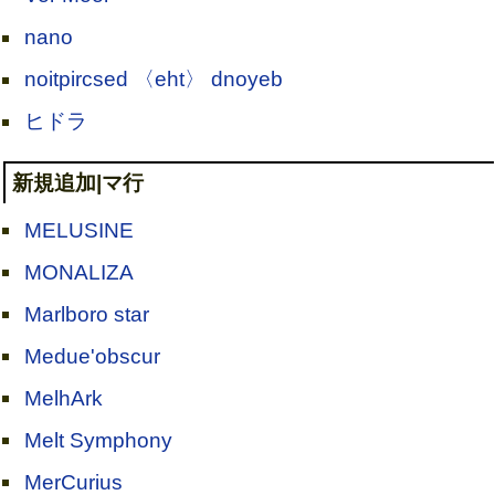
nano
noitpircsed 〈eht〉 dnoyeb
ヒドラ
新規追加|マ行
MELUSINE
MONALIZA
Marlboro star
Medue'obscur
MelhArk
Melt Symphony
MerCurius