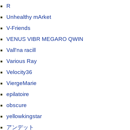
R
Unhealthy mArket
V-Friends
VENUS VIBR MEGARO QWIN
Vall'na racill
Various Ray
Velocity36
ViergeMarie
epilatoire
obscure
yellowkingstar
アンデット