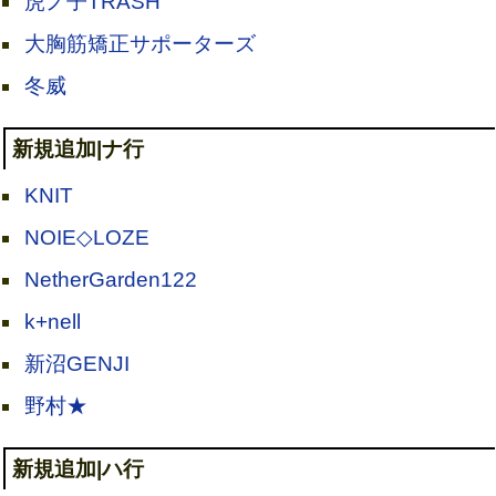
虎ノ子TRASH
大胸筋矯正サポーターズ
冬威
新規追加|ナ行
KNIT
NOIE◇LOZE
NetherGarden122
k+nell
新沼GENJI
野村★
新規追加|ハ行