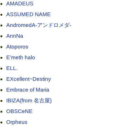
AMADEUS
ASSUMED NAME
AndromedA-アンドロメダ-
AnnNa
Atoporos
E'meth halo
ELL.
EXcellent~Destiny
Embrace of Maria
IBIZA(from 名古屋)
OBSCeNE
Orpheus