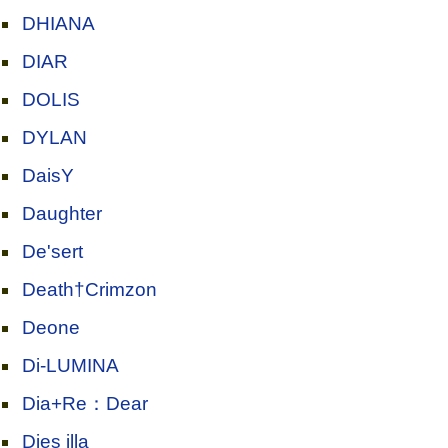
DHIANA
DIAR
DOLIS
DYLAN
DaisY
Daughter
De'sert
Death†Crimzon
Deone
Di-LUMINA
Dia+Re：Dear
Dies illa