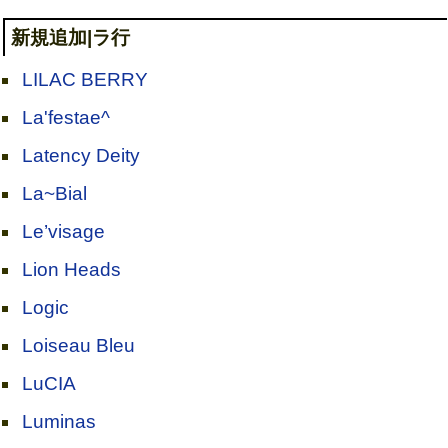
新規追加|ラ行
LILAC BERRY
La'festae^
Latency Deity
La~Bial
Le’visage
Lion Heads
Logic
Loiseau Bleu
LuCIA
Luminas