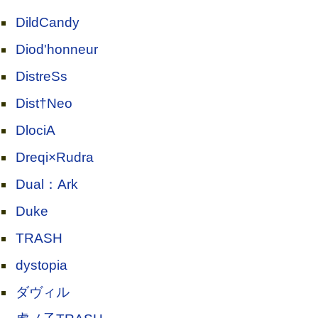
DildCandy
Diod'honneur
DistreSs
Dist†Neo
DlociA
Dreqi×Rudra
Dual：Ark
Duke
TRASH
dystopia
ダヴィル