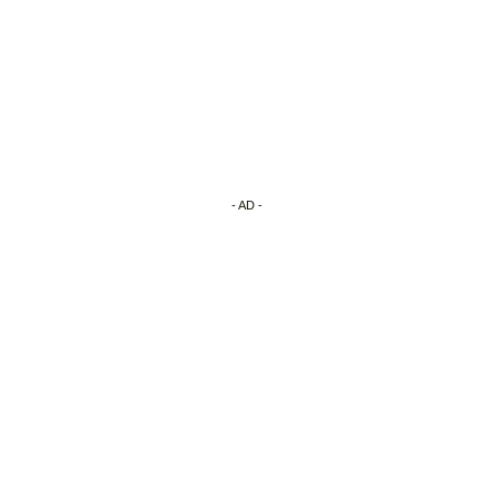
- AD -