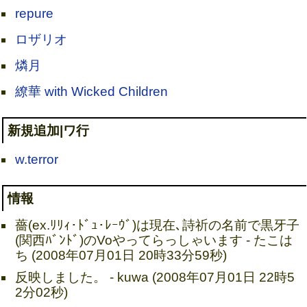
repure
ロザリオ
燐月
繚華 with Wicked Children
新規追加|ワ行
w.terror
情報
薔(ex.ﾘﾘｨ･ﾄﾞｭ･ﾚｰｳﾞ)は現在､詩祈の名前で黒牙子
(関西ﾊﾞﾝﾄﾞ)のVoやってらっしゃいます - たこは
ち (2008年07月01日 20時33分59秒)
反映しました。 - kuwa (2008年07月01日 22時5
2分02秒)