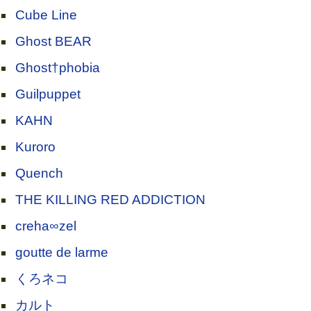
Cube Line
Ghost BEAR
Ghost†phobia
Guilpuppet
KAHN
Kuroro
Quench
THE KILLING RED ADDICTION
creha∞zel
goutte de larme
くろネコ
カルト