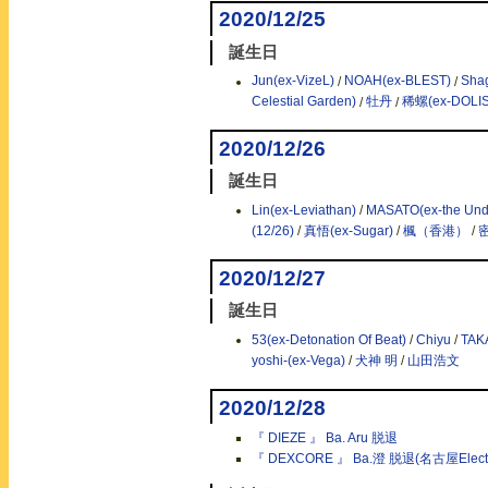
2020/12/25
誕生日
Jun(ex-VizeL)
/
NOAH(ex-BLEST)
/
Shag
Celestial Garden)
/
牡丹
/
稀螺(ex-DOLIS
2020/12/26
誕生日
Lin(ex-Leviathan)
/
MASATO(ex-the Und
(12/26)
/
真悟(ex-Sugar)
/
楓（香港）
/
2020/12/27
誕生日
53(ex-Detonation Of Beat)
/
Chiyu
/
TAK
yoshi-(ex-Vega)
/
犬神 明
/
山田浩文
2020/12/28
『 DIEZE 』 Ba. Aru 脱退
『 DEXCORE 』 Ba.澄 脱退(名古屋Electri