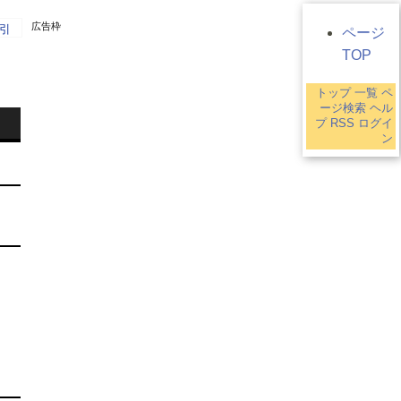
広告枠
引
ページ
TOP
トップ
一覧
ペ
2
ージ検索
ヘル
プ
RSS
ログイ
ン