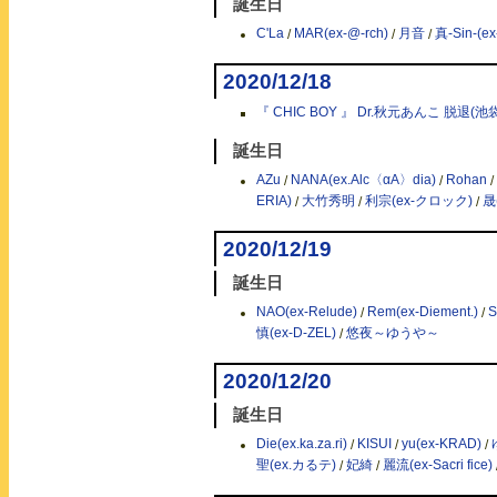
誕生日
C'La
/
MAR(ex-@-rch)
/
月音
/
真-Sin-(ex-
2020/12/18
『 CHIC BOY 』 Dr.秋元あんこ 脱退(池袋
誕生日
AZu
/
NANA(ex.Alc〈αA〉dia)
/
Rohan
/
ERIA)
/
大竹秀明
/
利宗(ex-クロック)
/
晟
2020/12/19
誕生日
NAO(ex-Relude)
/
Rem(ex-Diement.)
/
S
慎(ex-D-ZEL)
/
悠夜～ゆうや～
2020/12/20
誕生日
Die(ex.ka.za.ri)
/
KISUI
/
yu(ex-KRAD)
/
聖(ex.カるテ)
/
妃綺
/
麗流(ex-Sacri fice)