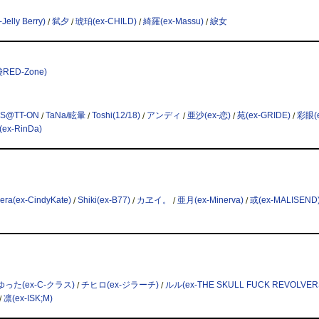
Jelly Berry)
/
弑夕
/
琥珀(ex-CHILD)
/
綺羅(ex-Massu)
/
綟女
RED-Zone)
S@TT-ON
/
TaNa/眩暈
/
Toshi(12/18)
/
アンディ
/
亜沙(ex-恋)
/
苑(ex-GRIDE)
/
彩眼(e
(ex-RinDa)
era(ex-CindyKate)
/
Shiki(ex-B77)
/
カヱイ。
/
亜月(ex-Minerva)
/
或(ex-MALISEND
ゆった(ex-C-クラス)
/
チヒロ(ex-ジラーチ)
/
ルル(ex-THE SKULL FUCK REVOLVER
/
凛(ex-ISK;M)