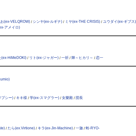
お(ex-VELQROW)
/
シンヤ(ex-ルギナ)
/
ミヤ(ex-THE CRISIS)
/
ユウダイ(ex-ギブス)
ex-アメイロ)
ex-HiMeDOKI)
/
リト(ex-ジャガー)
/
一祈
/
輝～ヒカリ～
/
恋一
umio)
-ジプシー)
/
キキ様
/
学(ex-スマグラー)
/
女樂殿
/
団長
te)
/
たら(ex.Virtione)
/
キラ(ex-Jin-Machine)
/
一迦
/
蛉-RYO-