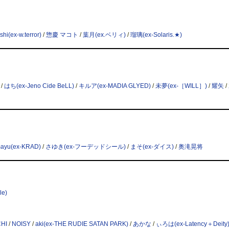
shi(ex-w.terror)
/
惣慶 マコト
/
葉月(ex.ベリィ)
/
瑠璃(ex-Solaris.★)
/
はち(ex-Jeno Cide BeLL)
/
キルア(ex-MADIA GLYED)
/
未夢(ex-［WILL］)
/
耀矢
/
ayu(ex-KRAD)
/
さゆき(ex-フーデッドシール)
/
まそ(ex-ダイス)
/
奥滝晃将
e)
HI
/
NOISY
/
aki(ex-THE RUDIE SATAN PARK)
/
あかな
/
ぃろは(ex-Latency＋Deity