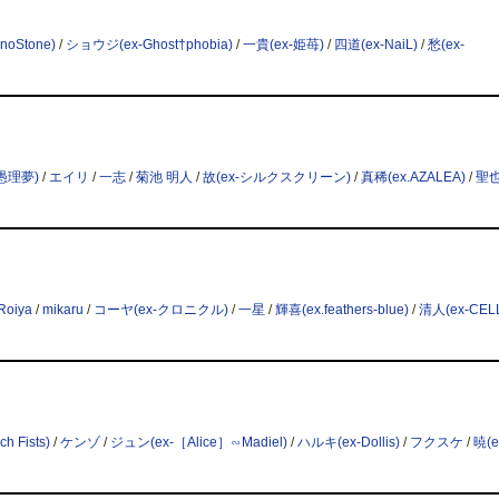
onoStone)
/
ショウジ(ex-Ghost†phobia)
/
一貴(ex-姫苺)
/
四道(ex-NaiL)
/
愁(ex-
-愚理夢)
/
エイリ
/
一志
/
菊池 明人
/
故(ex-シルクスクリーン)
/
真稀(ex.AZALEA)
/
聖
Roiya
/
mikaru
/
コーヤ(ex-クロニクル)
/
一星
/
輝喜(ex.feathers-blue)
/
清人(ex-CELL
h Fists)
/
ケンゾ
/
ジュン(ex-［Alice］∽Madiel)
/
ハルキ(ex-Dollis)
/
フクスケ
/
暁(e