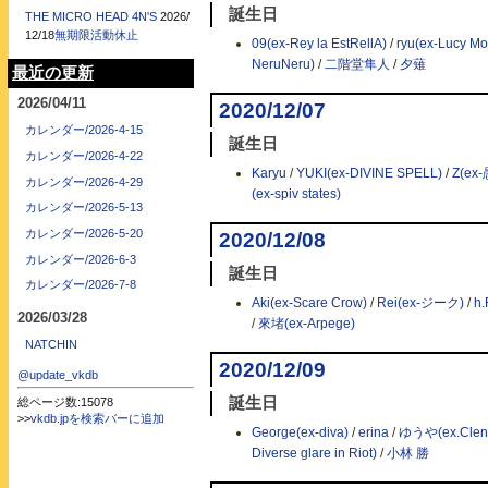
誕生日
THE MICRO HEAD 4N'S
2026/
12/18
無期限活動休止
09(ex-Rey la EstRellA)
/
ryu(ex-Lucy M
NeruNeru)
/
二階堂隼人
/
夕薙
最近の更新
2026/04/11
2020/12/07
カレンダー/2026-4-15
誕生日
カレンダー/2026-4-22
Karyu
/
YUKI(ex-DIVINE SPELL)
/
Z(ex
カレンダー/2026-4-29
(ex-spiv states)
カレンダー/2026-5-13
カレンダー/2026-5-20
2020/12/08
カレンダー/2026-6-3
誕生日
カレンダー/2026-7-8
Aki(ex-Scare Crow)
/
Rei(ex-ジーク)
/
h.
2026/03/28
/
來堵(ex-Arpege)
NATCHIN
2020/12/09
@update_vkdb
誕生日
総ページ数:15078
>>
vkdb.jpを検索バーに追加
George(ex-diva)
/
erina
/
ゆうや(ex.Clenc
Diverse glare in Riot)
/
小林 勝