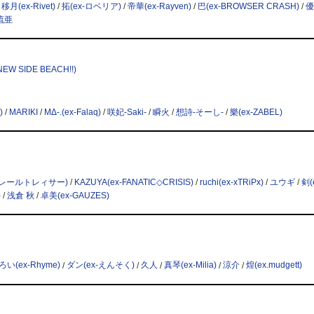
/
移月(ex-Rivet)
/
拓(ex-ロベリア)
/
帝華(ex-Rayven)
/
巴(ex-BROWSER CRASH)
/
優
琉亜
 SIDE BEACH!!)
)
/
MARIKI
/
MΔ-.(ex-Falaq)
/
咲妃-Saki-
/
瞬火
/
想詩-そーし-
/
樂(ex-ZABEL)
ex-レールトレィサー)
/
KAZUYA(ex-FANATIC◇CRISIS)
/
ruchi(ex-xTRiPx)
/
ユウギ
/
剣(
)
/
浅倉 秋
/
卓美(ex-GAUZES)
ろい(ex-Rhyme)
/
ダン(ex-えんそく)
/
久人
/
真琴(ex-Milia)
/
涼介
/
煌(ex.mudgett)