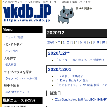
2020/12のヴィジュアル系の動向、誕生日、リリース情報を掲載しています。
新vkdb開発中
Menu
2020/12
ニュース
/
新譜
2020
>
**
|
1
|
2
|
3
|
4
|
5
|
6
|
7
|
8
|
9
|
10
バンドを探す
バンド索引
2020/12/**
人を探す
『 レイヴ 』 2020年をもって 活動終了
個人索引
2020/12/01
ライブハウスを探す
『 メギド 』 活動終了
ライブハウス・ホール一覧
『 i.D.A 』 Ba.カナメ 加入
『 カカトオトシ。 』 Vo.釈楽 脱退、こ
歴史を辿る
年表
/
過去のニュース
誕生日
Σ(ex-Syndicate)
/
結稀(ex-LEON†HEAR
最新ニュース
(
RSS
)