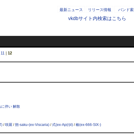
最新ニュース
リリース情報
バンド索
vkdbサイト内検索はこちら
2020/1
|
11
|
12
れに伴い 解散
T)
/
咲羅
/
朔-saku-(ex-Viscaria)
/
式(ex-Ap(r)il)
/
椿(ex-666-SIX-)