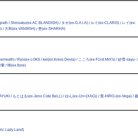
rath
/
Shinsaku(ex.AC BLANDISH)
/
タオ(ex-G.A.I.A)
/
ルイ(ex-CLARIS)
/
レイ(ex-
)
/
大和(ex-VAN9ISH)
/
惷(ex-SHARHA)
erneath)
/
Ryo(ex-LOKI)
/
kei(ex.Kress Devia)
/
こころ(ex-F1rst MiX's)
/
紗雪-sayu-
密乗
/
啼(ex.fiore)
AYUKI
/
もとはる(ex-Jeno Cide BeLL)
/
ゆん(ex-Un=(XAG))
/
寛-HIRO-(ex-Vega)
/
義
c Lady Land)