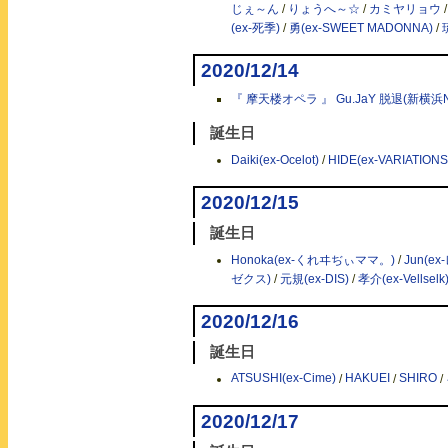
じぇ～ん
/
りょうへ～☆
/
カミヤリョウ
(ex-死季)
/
勇(ex-SWEET MADONNA)
/
2020/12/14
『 摩天楼オペラ 』 Gu.JaY 脱退(新横浜NEW
誕生日
Daiki(ex-Ocelot)
/
HIDE(ex-VARIATIONS
2020/12/15
誕生日
Honoka(ex-くれヰぢぃママ。)
/
Jun(
ゼクス)
/
元規(ex-DIS)
/
孝介(ex-Vellselk
2020/12/16
誕生日
ATSUSHI(ex-Cime)
/
HAKUEI
/
SHIRO
/
2020/12/17