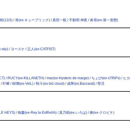
樹(12/2)
/
准(ex.キューブリック)
/
真田一航
/
不動明 神夜
/
眞尋(ex-第一形態)
-sky)
/
ヨースケ
/
正人(ex-CATFIST)
CT)
/
RUCY(ex-KILLANETH)
/
mar(ex-Hysteric de marge)
/
ちょび(ex-xTRiPx)
/
ヒカ
/
叶唏
/
樹璃(ex-VeiL)
/
秋斗(ex-biz cloud)
/
成華(ex.Baccarat)
/
聖児
PLE HEYS)
/
御慶(ex-Rey la EstRellA)
/
真乃助(ex.いろは)
/
燎(ex-クロビナ)