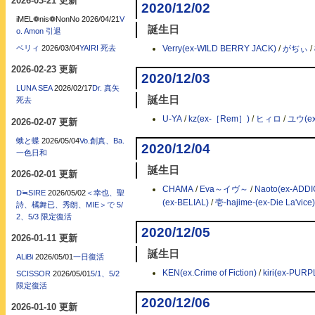
2026-03-21 更新
2020/12/02
iMEL❁nis❁NonNo
2026/04/21
V
誕生日
o. Amon 引退
ベリィ
2026/03/04
YAIRI 死去
Verry(ex-WILD BERRY JACK)
/
がぢぃ
/
2026-02-23 更新
2020/12/03
LUNA SEA
2026/02/17
Dr. 真矢
誕生日
死去
U-YA
/
kz(ex-［Rem］)
/
ヒィロ
/
ユウ(ex
2026-02-07 更新
蛾と蝶
2026/05/04
Vo.創真、Ba.
2020/12/04
一色日和
誕生日
2026-02-01 更新
CHAMA
/
Eva～イヴ～
/
Naoto(ex-ADDI
D≒SIRE
2026/05/02
＜幸也、聖
(ex-BELIAL)
/
壱-hajime-(ex-Die La'vice)
詩、橘舞已、秀朗、MIE＞で 5/
2、5/3 限定復活
2020/12/05
2026-01-11 更新
誕生日
ALiBi
2026/05/01
一日復活
KEN(ex.Crime of Fiction)
/
kiri(ex-PUR
SCISSOR
2026/05/01
5/1、5/2
限定復活
2020/12/06
2026-01-10 更新