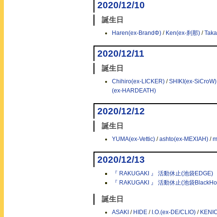
2020/12/10
誕生日
Haren(ex-BrandΦ)
/
Ken(ex-刹那)
/
Taka
2020/12/11
誕生日
Chihiro(ex-LICKER)
/
SHIKI(ex-SiCroW)
(ex-HARDEATH)
2020/12/12
誕生日
YUMA(ex-Vettic)
/
ashto(ex-MEXIAH)
/
m
2020/12/13
『 RAKUGAKI 』 活動休止(池袋EDGE)
『 RAKUGAKI 』 活動休止(池袋BlackHol
誕生日
ASAKI
/
HIDE
/
I.O.(ex-DE/CLIO)
/
KENIC