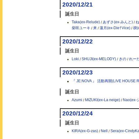
2020/12/21
誕生日
Taka(ex-Relude)
/
あずさ(ex-みんと)
/
ね
柴咲ユーキ
/
来
/
蓮月(ex-Die†Vice)
/
禊(
2020/12/22
誕生日
Loki
/
SHUJI(ex-MELODY)
/
きの
/
れーた(
2020/12/23
『 JE:NOVA 』 活動再開(LIVE HOUSE R
誕生日
Azumi
/
MIZUKI(ex-La neige)
/
Nao(ex
2020/12/24
誕生日
KIRA(ex-G-zas)
/
Nell
/
Sera(ex-CindyKa